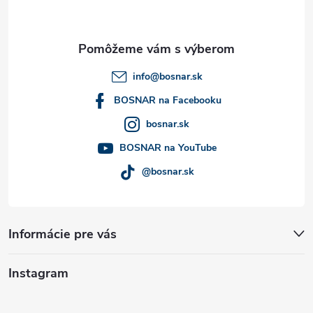
p
ä
t
info
@
bosnar.sk
i
BOSNAR na Facebooku
bosnar.sk
e
BOSNAR na YouTube
@bosnar.sk
Informácie pre vás
Instagram