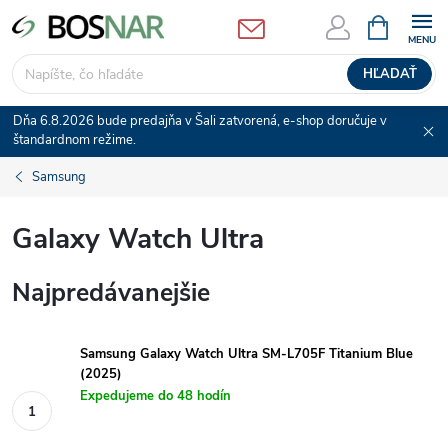
Prejsť
NÁKUPN
KOŠÍK
na
obsah
HĽADAŤ
Dňa 6.8.2026 bude predajňa v Šali zatvorená, e-shop doručuje v
štandardnom režime.
Samsung
Galaxy Watch Ultra
Najpredávanejšie
Samsung Galaxy Watch Ultra SM-L705F Titanium Blue
(2025)
Expedujeme do 48 hodín