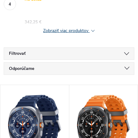
342,25 €
Zobraziť viac produktov
Filtrovať
R
Odporúčame
a
Najlacnejšie
V
Najdrahšie
d
ý
Najpredávanejšie
e
p
Abecedne
n