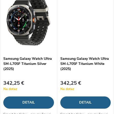
o
o
meranie...
meranie...
v
v
Samsung Galaxy Watch Ultra
Samsung Galaxy Watch Ultra
SM-L705F Titanium Silver
SM-L705F Titanium White
(2025)
(2025)
342,25 €
342,25 €
Na dotaz
Na dotaz
DETAIL
DETAIL