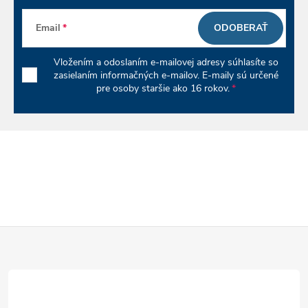
e
p
Email
ODOBERAŤ
r
Vložením a odoslaním e-mailovej adresy súhlasíte so
v
zasielaním informačných e-mailov. E-maily sú určené
pre osoby staršie ako 16 rokov.
k
y
v
ý
p
Z
i
á
s
u