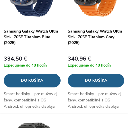
i
i
s
e
p
Samsung Galaxy Watch Ultra
Samsung Galaxy Watch Ultra
p
SM-L705F Titanium Blue
SM-L705F Titanium Gray
r
(2025)
(2025)
r
o
334,50 €
340,96 €
o
Expedujeme do 48 hodín
Expedujeme do 48 hodín
d
d
DO KOŠÍKA
DO KOŠÍKA
u
u
Smart hodinky – pre mužov aj
Smart hodinky – pre mužov aj
k
ženy, kompatibilné s OS
ženy, kompatibilné s OS
k
Android, uhlopriečka displeja
Android, uhlopriečka displeja
t
1,47", NFC platby cez aplikáciu
1,47", NFC platby cez aplikáciu
t
Google Pay, Bluetooth 5.3,
Google Pay, Bluetooth 5.3,
GPS, WiFi, LTE, krokomer,
GPS, WiFi, LTE, krokomer,