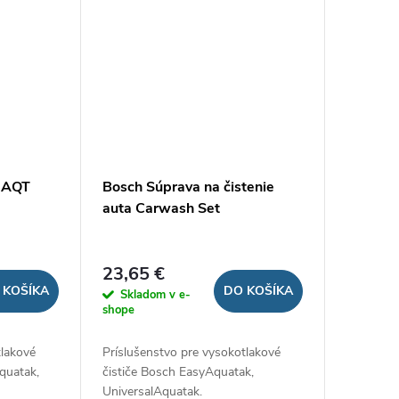
e AQT
Bosch Súprava na čistenie
auta Carwash Set
23,65 €
 KOŠÍKA
DO KOŠÍKA
Skladom v e-
shope
tlakové
Príslušenstvo pre vysokotlakové
quatak,
čističe Bosch EasyAquatak,
UniversalAquatak.