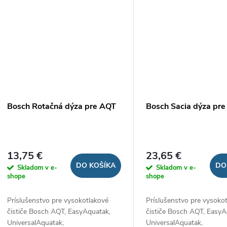
Bosch Rotačná dýza pre AQT
Bosch Sacia dýza pr
13,75 €
23,65 €
DO KOŠÍKA
DO
Skladom v e-
Skladom v e-
shope
shope
Príslušenstvo pre vysokotlakové
Príslušenstvo pre vysoko
čističe Bosch AQT, EasyAquatak,
čističe Bosch AQT, EasyA
UniversalAquatak,
UniversalAquatak,