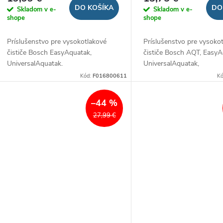
DO KOŠÍKA
DO
Skladom v e-
Skladom v e-
shope
shope
Príslušenstvo pre vysokotlakové
Príslušenstvo pre vysoko
čističe Bosch EasyAquatak,
čističe Bosch AQT, EasyA
UniversalAquatak.
UniversalAquatak,
AdvancedAquatak.
Kód:
F016800611
K
–44 %
27,99 €