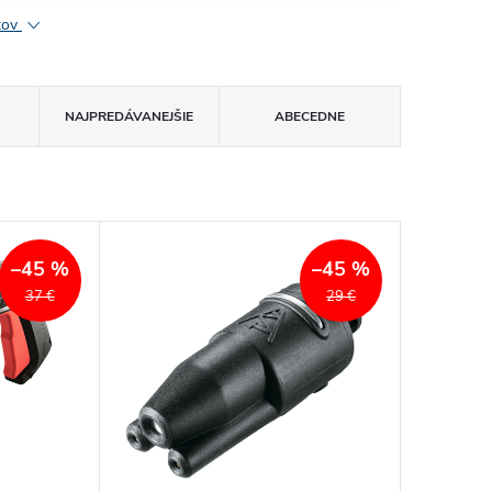
ktov
NAJPREDÁVANEJŠIE
ABECEDNE
–45 %
–45 %
37 €
29 €