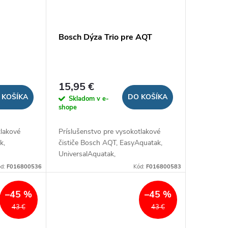
Bosch Dýza Trio pre AQT
15,95 €
 KOŠÍKA
DO KOŠÍKA
Skladom v e-
shope
tlakové
Príslušenstvo pre vysokotlakové
k,
čističe Bosch AQT, EasyAquatak,
UniversalAquatak,
AdvancedAquatak.
ód:
F016800536
Kód:
F016800583
–45 %
–45 %
43 €
43 €