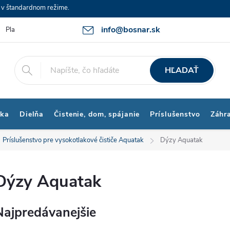
e v štandardnom režime.
info@bosnar.sk
Platby a Doprava
Kontakty
Obchodné podmienky
Bonus p
HĽADAŤ
ika
Dielňa
Čistenie, dom, spájanie
Príslušenstvo
Záhr
Príslušenstvo pre vysokotlakové čističe Aquatak
Dýzy Aquatak
Dýzy Aquatak
Najpredávanejšie