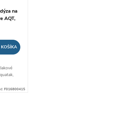
 dýza na
re AQT,
 KOŠÍKA
tlakové
quatak,
ód:
F016800415