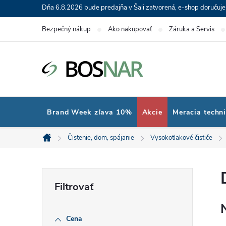
Prejsť
Dňa 6.8.2026 bude predajňa v Šali zatvorená, e-shop doručuj
na
Bezpečný nákup
Ako nakupovať
Záruka a Servis
obsah
Brand Week zľava 10%
Akcie
Meracia techn
Čistenie, dom, spájanie
Vysokotlakové čističe
Domov
B
o
Cena