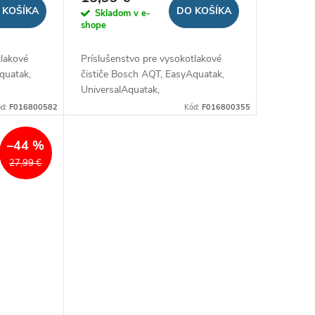
 KOŠÍKA
DO KOŠÍKA
Skladom v e-
shope
tlakové
Príslušenstvo pre vysokotlakové
quatak,
čističe Bosch AQT, EasyAquatak,
UniversalAquatak,
AdvancedAquatak.
ód:
F016800582
Kód:
F016800355
–44 %
27,99 €