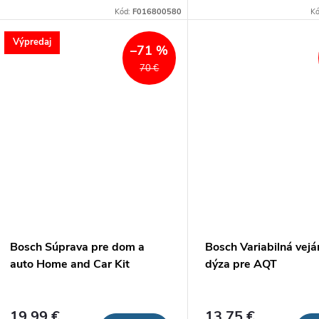
AdvancedAquatak.
AdvancedAquatak.
Kód:
F016800580
K
Výpredaj
–71 %
70 €
Bosch Súprava pre dom a
Bosch Variabilná vejá
auto Home and Car Kit
dýza pre AQT
19,99 €
13,75 €