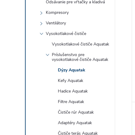
Odsávanie pre vŕtačky a kladivá
Kompresory
Ventilátory
Vysokotlakové čističe
Vysokotlakové čističe Aquatak
Príslušenstvo pre
vysokotlakové čističe Aquatak
Dýzy Aquatak
Kefy Aquatak
Hadice Aquatak
Filtre Aquatak
Čističe rúr Aquatak
Adaptéry Aquatak
Čističe terás Aquatak