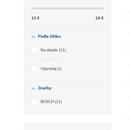
č
n
13
€
24
€
ý
Podľa štítku
p
Na sklade
11
a
Novinka
0
Výpredaj
1
n
e
Značky
l
BOSCH
11
Preskočiť