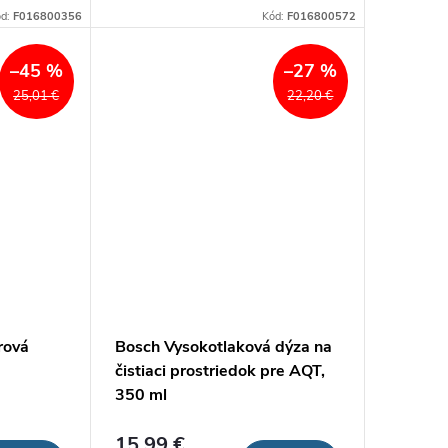
ód:
F016800356
Kód:
F016800572
–45 %
–27 %
25,01 €
22,20 €
rová
Bosch Vysokotlaková dýza na
čistiaci prostriedok pre AQT,
350 ml
15,99 €