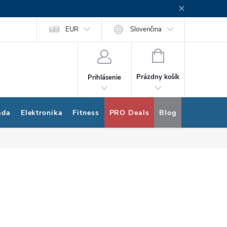
rogram
Nákup na splátky Quatro
EUR
Slovenčina
NÁKUPNÝ
KOŠÍK
Prázdny košík
Prihlásenie
ada
Elektronika
Fitness
PRO Deals
Blog
Bonus pro