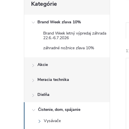
Kategórie
kategórie
Brand Week zľava 10%
Brand Week letný výpredaj záhrada
22.6.-6.7.2026
záhradné nožnice zľava 10%
1
Akcie
Meracia technika
Dielňa
i
i
Čistenie, dom, spájanie
Vysávače