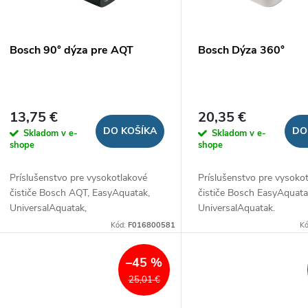
p
p
r
r
Bosch 90° dýza pre AQT
Bosch Dýza 360°
o
o
d
d
13,75 €
20,35 €
u
DO KOŠÍKA
DO
Skladom v e-
Skladom v e-
u
shope
shope
k
Príslušenstvo pre vysokotlakové
Príslušenstvo pre vysoko
k
čističe Bosch AQT, EasyAquatak,
čističe Bosch EasyAquata
t
UniversalAquatak,
UniversalAquatak.
t
AdvancedAquatak.
Kód:
F016800581
K
o
o
–45 %
v
25,01 €
v