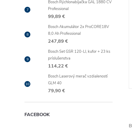
Bosch Rýchlonabíjačka GAL 1880 CV
Professional
99,89 €
Bosch Akumulátor 2x ProCORE18V
8,0 Ah Professional
247,89 €
Bosch Set GSR 120-LI, kufor + 23 ks
príslušenstva
114,22 €
Bosch Laserový merač vzdialeností
GLM 40
79,90 €
FACEBOOK
B