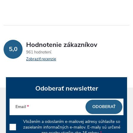
á
d
a
c
Hodnotenie zákazníkov
5,0
961 hodnotení
i
Zobraziť recenzie
e
p
Odoberať newsletter
r
v
Email
ODOBERAŤ
k
Vložením a odoslaním e-mailovej adresy súhlasíte so
y
zasielaním informačných e-mailov. E-maily sú určené
pre osoby staršie ako 16 rokov.