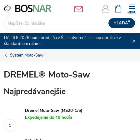
Prejsť
NÁKUPN
KOŠÍK
na
obsah
HĽADAŤ
Dňa 6.8.2026 bude predajňa v Šali zatvorená, e-shop doručuje v
štandardnom režime.
Systém Moto-Saw
DREMEL® Moto-Saw
Najpredávanejšie
Dremel Moto-Saw (MS20-1/5)
Expedujeme do 48 hodín