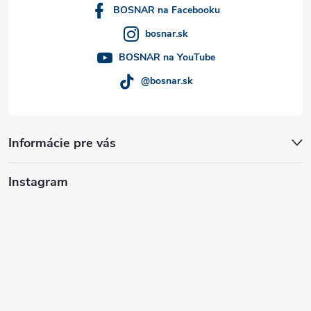
i
BOSNAR na Facebooku
bosnar.sk
e
BOSNAR na YouTube
@bosnar.sk
Informácie pre vás
Instagram