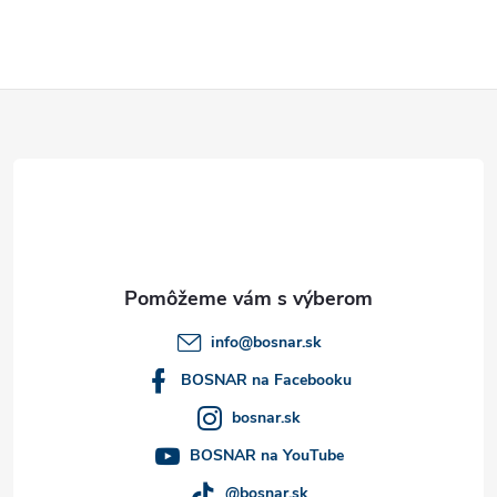
ý
p
Z
i
á
s
u
p
ä
t
info
@
bosnar.sk
i
BOSNAR na Facebooku
bosnar.sk
e
BOSNAR na YouTube
@bosnar.sk