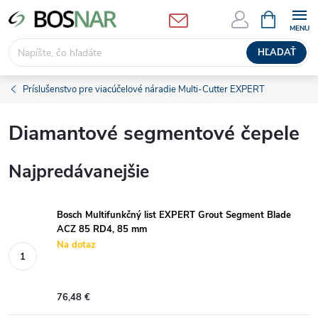
Prejsť
NÁKUPN
KOŠÍK
na
obsah
HĽADAŤ
Príslušenstvo pre viacúčelové náradie Multi-Cutter EXPERT
Diamantové segmentové čepele
Najpredávanejšie
Bosch Multifunkčný list EXPERT Grout Segment Blade
ACZ 85 RD4, 85 mm
Na dotaz
76,48 €