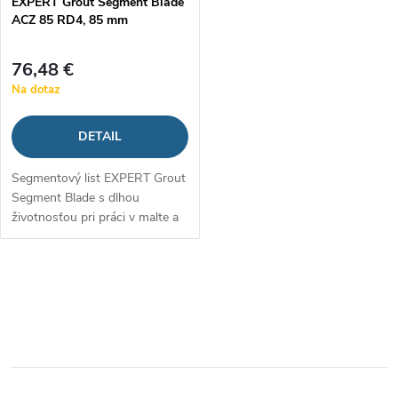
EXPERT Grout Segment Blade
r
ACZ 85 RD4, 85 mm
r
o
76,48 €
o
Na dotaz
d
d
DETAIL
u
u
Segmentový list EXPERT Grout
k
Segment Blade s dlhou
k
životnosťou pri práci v malte a
t
mäkkých obkladačkách
t
o
O
o
v
v
v
l