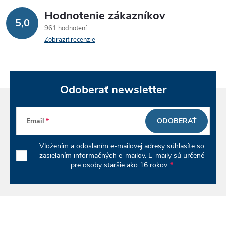
á
Hodnotenie zákazníkov
d
5,0
961 hodnotení
a
Zobraziť recenzie
c
i
Odoberať newsletter
e
p
Email
ODOBERAŤ
r
Vložením a odoslaním e-mailovej adresy súhlasíte so
v
zasielaním informačných e-mailov. E-maily sú určené
pre osoby staršie ako 16 rokov.
k
y
v