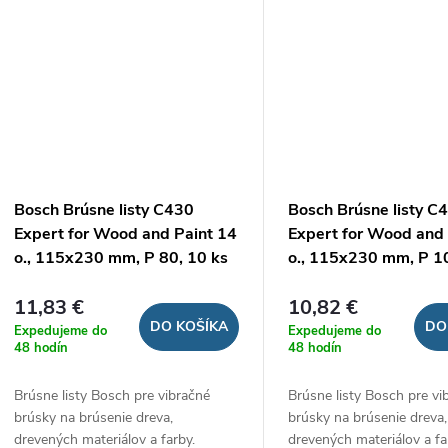
Bosch Brúsne listy C430
Bosch Brúsne listy C
Expert for Wood and Paint 14
Expert for Wood and 
o., 115x230 mm, P 80, 10 ks
o., 115x230 mm, P 1
11,83 €
10,82 €
DO KOŠÍKA
DO
Expedujeme do
Expedujeme do
48 hodín
48 hodín
Brúsne listy Bosch pre vibračné
Brúsne listy Bosch pre vi
brúsky na brúsenie dreva,
brúsky na brúsenie dreva,
drevených materiálov a farby.
drevených materiálov a fa