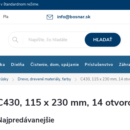
e v štandardnom režime.
info@bosnar.sk
Platby a Doprava
Kontakty
Obchodné podmienky
Bonus p
HĽADAŤ
ika
Dielňa
Čistenie, dom, spájanie
Príslušenstvo
Záhr
rúsky
Drevo, drevené materiály, farby
C430, 115 x 230 mm, 14 otv
C430, 115 x 230 mm, 14 otvor
Najpredávanejšie