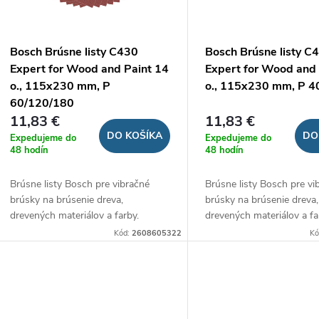
p
p
r
r
Bosch Brúsne listy C430
Bosch Brúsne listy C
o
Expert for Wood and Paint 14
Expert for Wood and 
o
o., 115x230 mm, P
o., 115x230 mm, P 40
d
60/120/180
d
11,83 €
11,83 €
u
DO KOŠÍKA
DO
Expedujeme do
Expedujeme do
u
48 hodín
48 hodín
k
Brúsne listy Bosch pre vibračné
Brúsne listy Bosch pre vi
k
brúsky na brúsenie dreva,
brúsky na brúsenie dreva,
t
drevených materiálov a farby.
drevených materiálov a fa
t
Kód:
2608605322
Kó
o
o
v
v