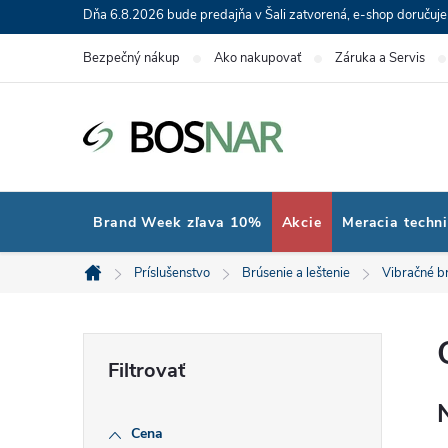
Prejsť
Dňa 6.8.2026 bude predajňa v Šali zatvorená, e-shop doručuj
na
Bezpečný nákup
Ako nakupovať
Záruka a Servis
obsah
Brand Week zľava 10%
Akcie
Meracia techn
Príslušenstvo
Brúsenie a leštenie
Vibračné b
Domov
B
o
Cena