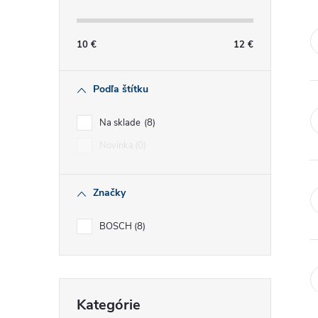
č
n
10
€
12
€
ý
Podľa štítku
p
Na sklade
8
a
Novinka
0
n
Značky
e
BOSCH
8
l
Preskočiť
Kategórie
kategórie