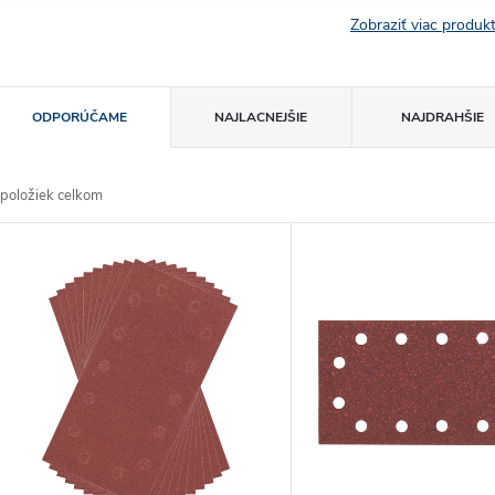
Zobraziť viac produ
R
ODPORÚČAME
NAJLACNEJŠIE
NAJDRAHŠIE
a
položiek celkom
d
V
e
ý
n
p
e
s