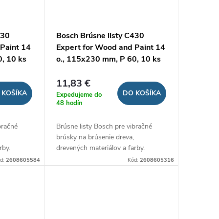
430
Bosch Brúsne listy C430
Paint 14
Expert for Wood and Paint 14
, 10 ks
o., 115x230 mm, P 60, 10 ks
11,83 €
 KOŠÍKA
DO KOŠÍKA
Expedujeme do
48 hodín
bračné
Brúsne listy Bosch pre vibračné
brúsky na brúsenie dreva,
rby.
drevených materiálov a farby.
d:
2608605584
Kód:
2608605316