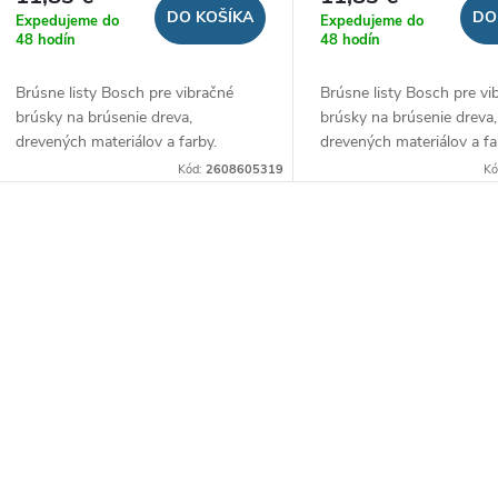
DO KOŠÍKA
DO
Expedujeme do
Expedujeme do
48 hodín
48 hodín
Brúsne listy Bosch pre vibračné
Brúsne listy Bosch pre vi
brúsky na brúsenie dreva,
brúsky na brúsenie dreva,
drevených materiálov a farby.
drevených materiálov a fa
Kód:
2608605319
Kó
O
v
á
d
a