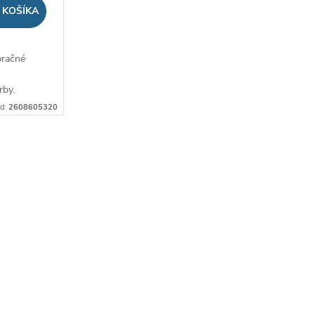
 KOŠÍKA
bračné
rby.
d:
2608605320