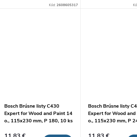
Kód:
2608605317
Kó
Bosch Brúsne listy C430
Bosch Brúsne listy C
Expert for Wood and Paint 14
Expert for Wood and 
o., 115x230 mm, P 180, 10 ks
o., 115x230 mm, P 2
11,83 €
11,83 €