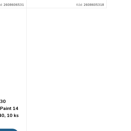
d:
2608606531
Kód:
2608605318
430
Paint 14
40, 10 ks