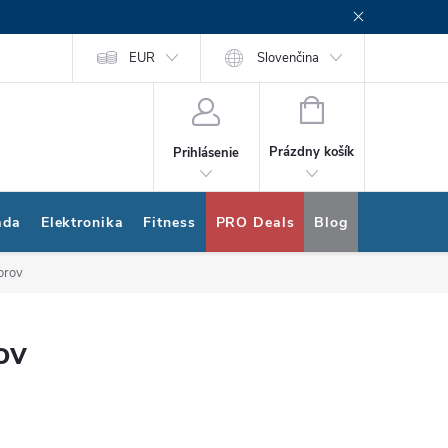
rogram
Nákup na splátky Quatro
EUR
Slovenčina
NÁKUPNÝ
KOŠÍK
Prázdny košík
Prihlásenie
ada
Elektronika
Fitness
PRO Deals
Blog
Bonus pro
orov
ov