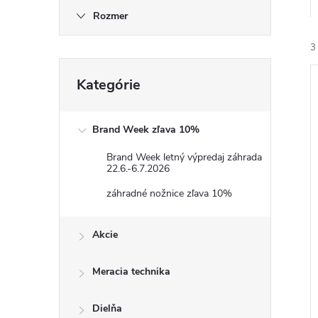
Rozmer
3
Preskočiť
Kategórie
kategórie
Brand Week zľava 10%
Brand Week letný výpredaj záhrada
i
22.6.-6.7.2026
i
záhradné nožnice zľava 10%
Akcie
Meracia technika
Dielňa