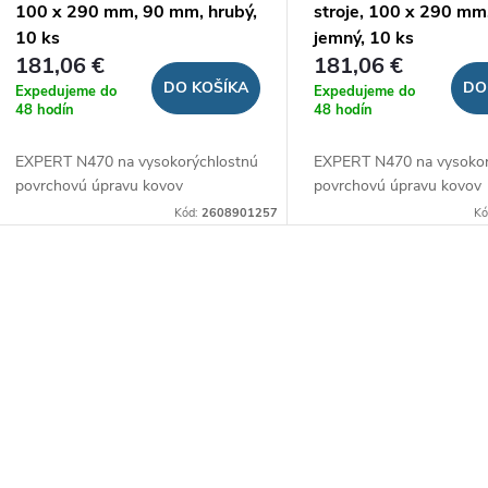
o
100 x 290 mm, 90 mm, hrubý,
stroje, 100 x 290 mm
d
10 ks
jemný, 10 ks
d
181,06 €
181,06 €
u
DO KOŠÍKA
DO
Expedujeme do
Expedujeme do
u
48 hodín
48 hodín
k
EXPERT N470 na vysokorýchlostnú
EXPERT N470 na vysokor
k
povrchovú úpravu kovov
povrchovú úpravu kovov
t
Kód:
2608901257
Kó
t
o
o
O
v
v
v
á
d