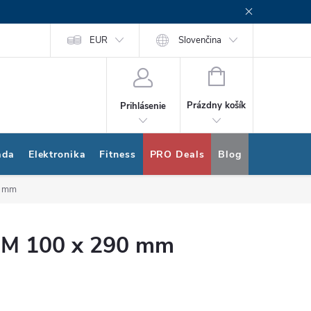
rogram
Nákup na splátky Quatro
EUR
Slovenčina
NÁKUPNÝ
KOŠÍK
Prázdny košík
Prihlásenie
ada
Elektronika
Fitness
PRO Deals
Blog
Bonus pro
0 mm
CM 100 x 290 mm