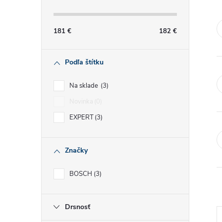
č
n
181
€
182
€
ý
Podľa štítku
p
Na sklade
3
a
Novinka
0
EXPERT
3
n
e
Značky
l
BOSCH
3
Drsnosť