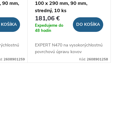
, 90 mm,
100 x 290 mm, 90 mm,
stredný, 10 ks
181,06 €
 KOŠÍKA
DO KOŠÍKA
Expedujeme do
48 hodín
ýchlostnú
EXPERT N470 na vysokorýchlostnú
povrchovú úpravu kovov
d:
2608901259
Kód:
2608901258