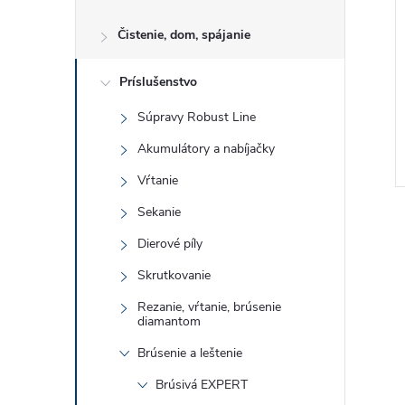
Čistenie, dom, spájanie
Príslušenstvo
Súpravy Robust Line
Akumulátory a nabíjačky
Vŕtanie
Sekanie
Dierové píly
Skrutkovanie
Rezanie, vŕtanie, brúsenie
l
diamantom
Brúsenie a leštenie
Brúsivá EXPERT