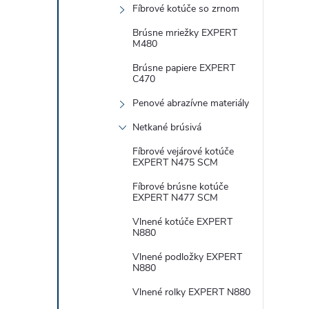
Fíbrové kotúče so zrnom
Brúsne mriežky EXPERT
M480
Brúsne papiere EXPERT
i
C470
Penové abrazívne materiály
Netkané brúsivá
Fíbrové vejárové kotúče
r
EXPERT N475 SCM
Fíbrové brúsne kotúče
EXPERT N477 SCM
Vlnené kotúče EXPERT
N880
Vlnené podložky EXPERT
N880
Vlnené rolky EXPERT N880