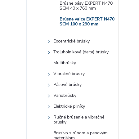
Brúsne pásy EXPERT N470
SCM 40 x 760 mm
i
Brúsne valce EXPERT N470
SCM 100 x 290 mm
Excentrické brúsky
Trojuholníkové (delta) brúsky
Multibrúsky
Vibračné brúsky
Pásové brúsky
Variobrúsky
Elektrické pilníky
Ručné brúsenie a vibračné
brúsky
Brusivo s rúnom a penovým
materiálom