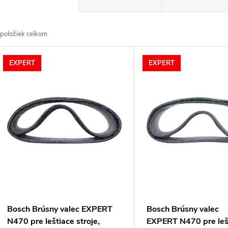
a
položiek celkom
d
V
EXPERT
EXPERT
e
ý
n
p
e
s
p
p
r
r
Bosch Brúsny valec EXPERT
Bosch Brúsny valec
o
N470 pre leštiace stroje,
EXPERT N470 pre leš