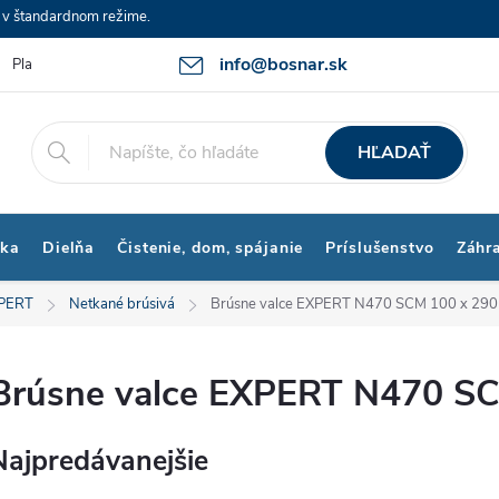
e v štandardnom režime.
info@bosnar.sk
Platby a Doprava
Kontakty
Obchodné podmienky
Bonus p
HĽADAŤ
ika
Dielňa
Čistenie, dom, spájanie
Príslušenstvo
Záhr
XPERT
Netkané brúsivá
Brúsne valce EXPERT N470 SCM 100 x 29
Brúsne valce EXPERT N470 S
Najpredávanejšie