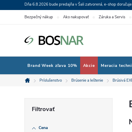
Prejsť
Dňa 6.8.2026 bude predajňa v Šali zatvorená, e-shop doručuj
na
Bezpečný nákup
Ako nakupovať
Záruka a Servis
obsah
Brand Week zľava 10%
Akcie
Meracia techn
Príslušenstvo
Brúsenie a leštenie
Brúsivá E
Domov
B
o
Cena