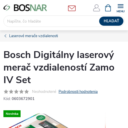
Prejsť
NÁKUPN
KOŠÍK
na
obsah
HĽADAŤ
Laserové merače vzdialenosti
Bosch Digitálny laserový
merač vzdialeností Zamo
IV Set
Neohodnotené
Podrobnosti hodnotenia
Kód:
0603672901
Novinka