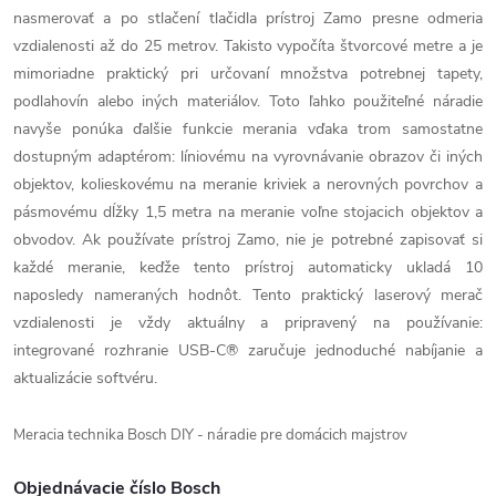
nasmerovať a po stlačení tlačidla prístroj Zamo presne odmeria
vzdialenosti až do 25 metrov. Takisto vypočíta štvorcové metre a je
mimoriadne praktický pri určovaní množstva potrebnej tapety,
podlahovín alebo iných materiálov. Toto ľahko použiteľné náradie
navyše ponúka ďalšie funkcie merania vďaka trom samostatne
dostupným adaptérom: líniovému na vyrovnávanie obrazov či iných
objektov, kolieskovému na meranie kriviek a nerovných povrchov a
pásmovému dĺžky 1,5 metra na meranie voľne stojacich objektov a
obvodov. Ak používate prístroj Zamo, nie je potrebné zapisovať si
každé meranie, keďže tento prístroj automaticky ukladá 10
naposledy nameraných hodnôt. Tento praktický laserový merač
vzdialenosti je vždy aktuálny a pripravený na používanie:
integrované rozhranie USB-C® zaručuje jednoduché nabíjanie a
aktualizácie softvéru.
Meracia technika Bosch DIY - náradie pre domácich majstrov
Objednávacie číslo Bosch