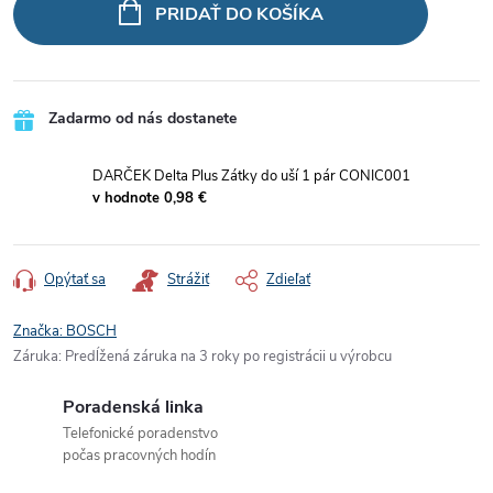
cena:
PRIDAŤ DO KOŠÍKA
Zadarmo od nás dostanete
DARČEK Delta Plus Zátky do uší 1 pár CONIC001
v hodnote 0,98 €
Opýtať sa
Strážiť
Zdieľať
Značka:
BOSCH
Záruka
:
Predĺžená záruka na 3 roky po registrácii u výrobcu
Poradenská linka
Telefonické poradenstvo
počas pracovných hodín