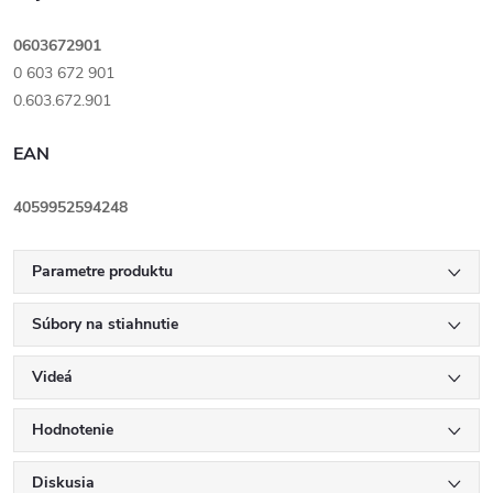
0603672901
0 603 672 901
0.603.672.901
EAN
4059952594248
Parametre produktu
Súbory na stiahnutie
Videá
Hodnotenie
Diskusia