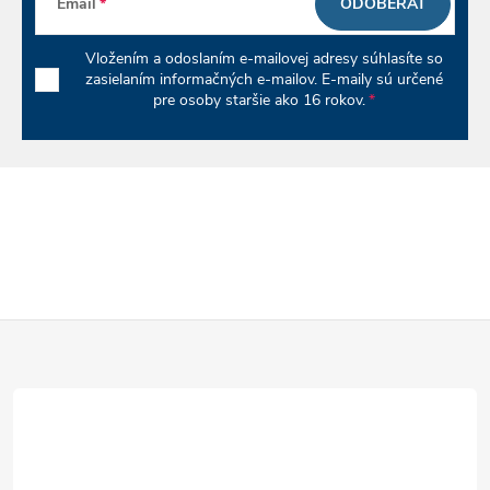
Email
ODOBERAŤ
Vložením a odoslaním e-mailovej adresy súhlasíte so
zasielaním informačných e-mailov. E-maily sú určené
pre osoby staršie ako 16 rokov.
Z
á
p