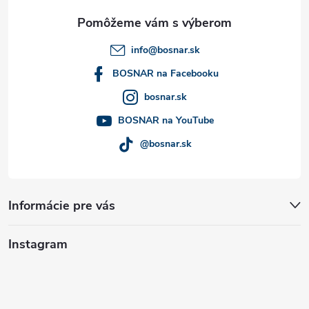
ä
t
info
@
bosnar.sk
i
BOSNAR na Facebooku
bosnar.sk
e
BOSNAR na YouTube
@bosnar.sk
Informácie pre vás
Instagram