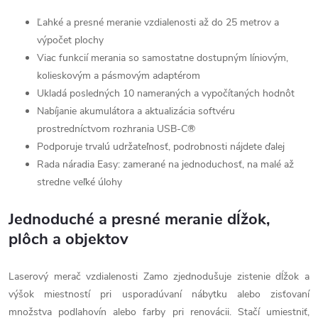
Ľahké a presné meranie vzdialenosti až do 25 metrov a
výpočet plochy
Viac funkcií merania so samostatne dostupným líniovým,
kolieskovým a pásmovým adaptérom
Ukladá posledných 10 nameraných a vypočítaných hodnôt
Nabíjanie akumulátora a aktualizácia softvéru
prostredníctvom rozhrania USB-C®
Podporuje trvalú udržateľnosť, podrobnosti nájdete ďalej
Rada náradia Easy: zamerané na jednoduchosť, na malé až
stredne veľké úlohy
Jednoduché a presné meranie dĺžok,
plôch a objektov
Laserový merač vzdialenosti Zamo zjednodušuje zistenie dĺžok a
výšok miestností pri usporadúvaní nábytku alebo zisťovaní
množstva podlahovín alebo farby pri renovácii. Stačí umiestniť,