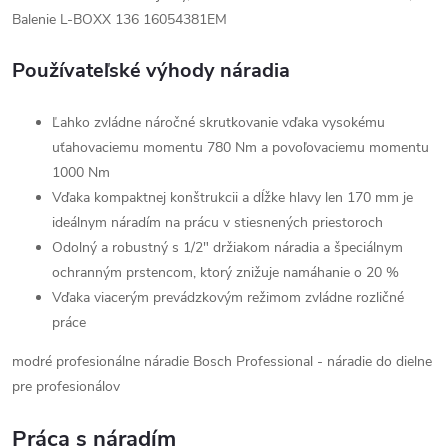
Balenie L-BOXX 136 16054381EM
Používateľské výhody náradia
Ľahko zvládne náročné skrutkovanie vďaka vysokému
uťahovaciemu momentu 780 Nm a povoľovaciemu momentu
1000 Nm
Vďaka kompaktnej konštrukcii a dĺžke hlavy len 170 mm je
ideálnym náradím na prácu v stiesnených priestoroch
Odolný a robustný s 1/2" držiakom náradia a špeciálnym
ochranným prstencom, ktorý znižuje namáhanie o 20 %
Vďaka viacerým prevádzkovým režimom zvládne rozličné
práce
modré profesionálne náradie Bosch Professional - náradie do dielne
pre profesionálov
Práca s náradím