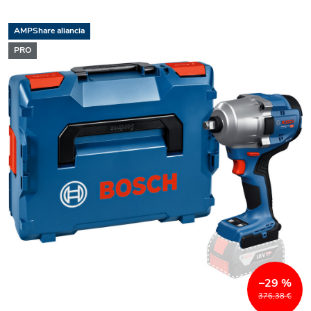
AMPShare aliancia
PRO
–29 %
376,38 €