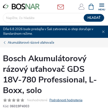
Prejsť
NÁKUPN
KOŠÍK
na
obsah
HĽADAŤ
Dňa 6.8.2026 bude predajňa v Šali zatvorená, e-shop doručuje v
štandardnom režime.
Akumulátorové rázové uťahovače
Bosch Akumulátorový
rázový uťahovač GDS
18V-780 Professional, L-
Boxx, solo
Neohodnotené
Podrobnosti hodnotenia
Kód:
06019P4003