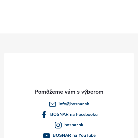
Z
á
p
ä
t
info
@
bosnar.sk
i
BOSNAR na Facebooku
bosnar.sk
e
BOSNAR na YouTube