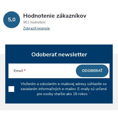
Hodnotenie zákazníkov
5,0
961 hodnotení
Zobraziť recenzie
Odoberať newsletter
Email
ODOBERAŤ
Vložením a odoslaním e-mailovej adresy súhlasíte so
zasielaním informačných e-mailov. E-maily sú určené
pre osoby staršie ako 16 rokov.