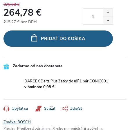
376,38 €
264,78 €
215,27 €
bez DPH
Jednotková
cena:
PRIDAŤ DO KOŠÍKA
Zadarmo od nás dostanete
DARČEK Delta Plus Zátky do uší 1 pár CONIC001
v hodnote 0,98 €
Opýtať sa
Strážiť
Zdieľať
Značka:
BOSCH
Záruka
:
Predĺžená záruka na 3 roky po registrácii u výrobcu