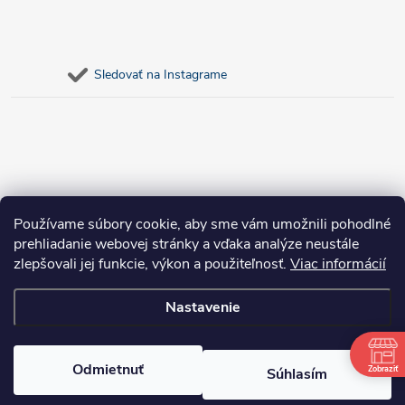
Sledovať na Instagrame
Používame súbory cookie, aby sme vám umožnili pohodlné
prehliadanie webovej stránky a vďaka analýze neustále
zlepšovali jej funkcie, výkon a použiteľnosť.
Viac informácií
Nastavenie
Copyright 2026
bosnar.sk
. Všetky práva vyhradené.
Upraviť nastavenie
cookies
Odmietnuť
Zobraziť
Súhlasím
Vytvoril Shoptet