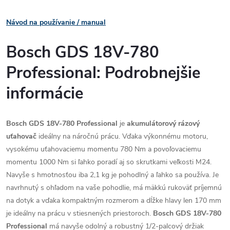
Návod na používanie / manual
Bosch GDS 18V-780
Professional: Podrobnejšie
informácie
Bosch GDS 18V-780 Professional
je
akumulátorový rázový
uťahovač
ideálny na náročnú prácu. Vďaka výkonnému motoru,
vysokému uťahovaciemu momentu 780 Nm a povoľovaciemu
momentu 1000 Nm si ľahko poradí aj so skrutkami veľkosti M24.
Navyše s hmotnosťou iba 2,1 kg je pohodlný a ľahko sa používa. Je
navrhnutý s ohľadom na vaše pohodlie, má mäkkú rukoväť príjemnú
na dotyk a vďaka kompaktným rozmerom a dĺžke hlavy len 170 mm
je ideálny na prácu v stiesnených priestoroch.
Bosch GDS 18V-780
Professional
má navyše odolný a robustný 1/2-palcový držiak