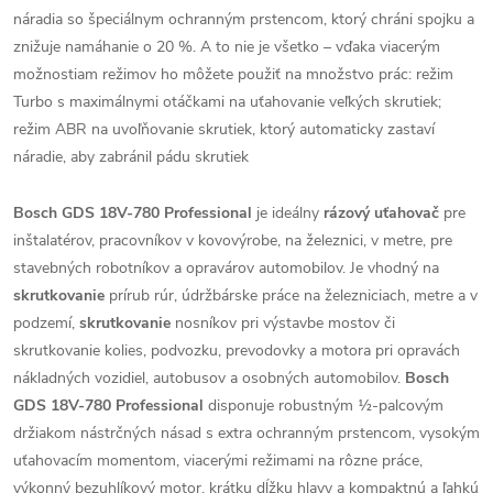
náradia so špeciálnym ochranným prstencom, ktorý chráni spojku a
znižuje namáhanie o 20 %. A to nie je všetko – vďaka viacerým
možnostiam režimov ho môžete použiť na množstvo prác: režim
Turbo s maximálnymi otáčkami na uťahovanie veľkých skrutiek;
režim ABR na uvoľňovanie skrutiek, ktorý automaticky zastaví
náradie, aby zabránil pádu skrutiek
Bosch GDS 18V-780 Professional
je ideálny
rázový uťahovač
pre
inštalatérov, pracovníkov v kovovýrobe, na železnici, v metre, pre
stavebných robotníkov a opravárov automobilov. Je vhodný na
skrutkovanie
prírub rúr, údržbárske práce na železniciach, metre a v
podzemí,
skrutkovanie
nosníkov pri výstavbe mostov či
skrutkovanie kolies, podvozku, prevodovky a motora pri opravách
nákladných vozidiel, autobusov a osobných automobilov.
Bosch
GDS 18V-780 Professional
disponuje robustným ½-palcovým
držiakom nástrčných násad s extra ochranným prstencom, vysokým
uťahovacím momentom, viacerými režimami na rôzne práce,
výkonný bezuhlíkový motor, krátku dĺžku hlavy a kompaktnú a ľahkú