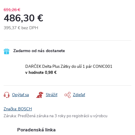
691,26 €
486,30 €
395,37 €
bez DPH
Jednotková
cena:
Zadarmo od nás dostanete
DARČEK Delta Plus Zátky do uší 1 pár CONIC001
v hodnote 0,98 €
Opýtať sa
Strážiť
Zdieľať
Značka:
BOSCH
Záruka
:
Predĺžená záruka na 3 roky po registrácii u výrobcu
Poradenská linka