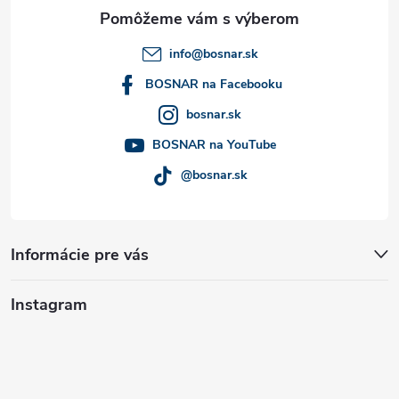
ä
t
info
@
bosnar.sk
i
BOSNAR na Facebooku
bosnar.sk
e
BOSNAR na YouTube
@bosnar.sk
Informácie pre vás
Instagram