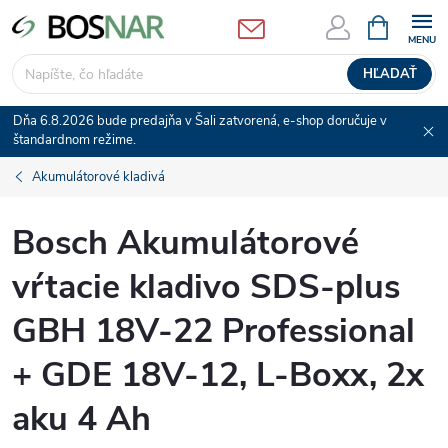
Prejsť
NÁKUPN
KOŠÍK
na
obsah
HĽADAŤ
Dňa 6.8.2026 bude predajňa v Šali zatvorená, e-shop doručuje v
štandardnom režime.
Akumulátorové kladivá
Bosch Akumulátorové
vŕtacie kladivo SDS-plus
GBH 18V-22 Professional
+ GDE 18V-12, L-Boxx, 2x
aku 4 Ah