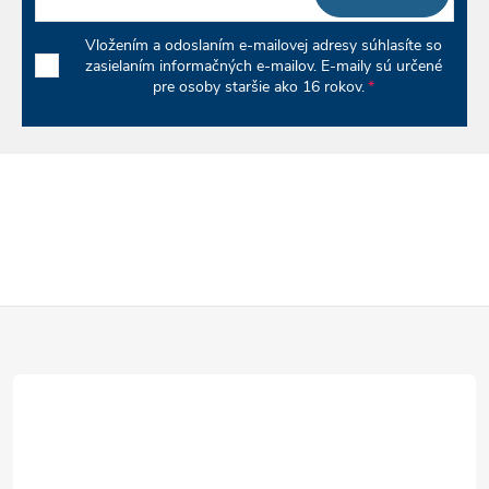
Vložením a odoslaním e-mailovej adresy súhlasíte so
zasielaním informačných e-mailov. E-maily sú určené
pre osoby staršie ako 16 rokov.
Z
á
p