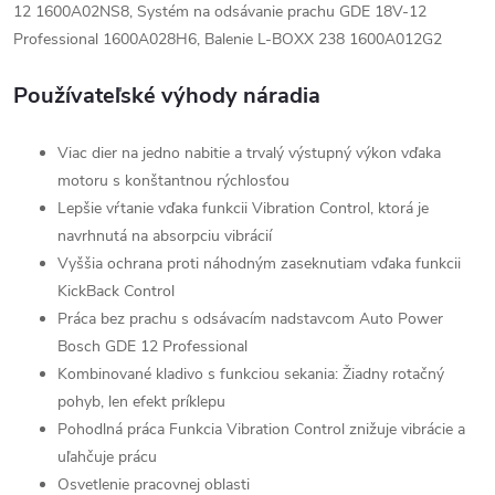
12 1600A02NS8, Systém na odsávanie prachu GDE 18V-12
Professional 1600A028H6, Balenie L-BOXX 238 1600A012G2
Používateľské výhody náradia
Viac dier na jedno nabitie a trvalý výstupný výkon vďaka
motoru s konštantnou rýchlosťou
Lepšie vŕtanie vďaka funkcii Vibration Control, ktorá je
navrhnutá na absorpciu vibrácií
Vyššia ochrana proti náhodným zaseknutiam vďaka funkcii
KickBack Control
Práca bez prachu s odsávacím nadstavcom Auto Power
Bosch GDE 12 Professional
Kombinované kladivo s funkciou sekania: Žiadny rotačný
pohyb, len efekt príklepu
Pohodlná práca Funkcia Vibration Control znižuje vibrácie a
uľahčuje prácu
Osvetlenie pracovnej oblasti