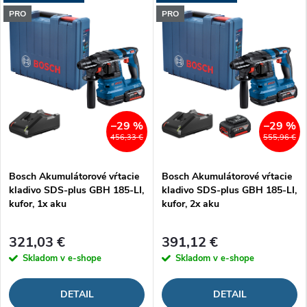
PRO
PRO
–29 %
–29 %
456,33 €
555,96 €
Bosch Akumulátorové vŕtacie
Bosch Akumulátorové vŕtacie
kladivo SDS-plus GBH 185-LI,
kladivo SDS-plus GBH 185-LI,
kufor, 1x aku
kufor, 2x aku
321,03 €
391,12 €
Skladom v e-shope
Skladom v e-shope
DETAIL
DETAIL