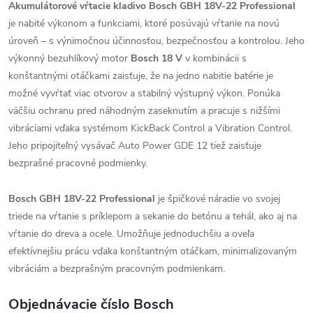
Akumulátorové vŕtacie kladivo Bosch GBH 18V-22 Professional
je nabité výkonom a funkciami, ktoré posúvajú vŕtanie na novú
úroveň – s výnimočnou účinnosťou, bezpečnosťou a kontrolou. Jeho
výkonný bezuhlíkový motor
Bosch 18 V
v kombinácii s
konštantnými otáčkami zaisťuje, že na jedno nabitie batérie je
možné vyvŕtať viac otvorov a stabilný výstupný výkon. Ponúka
väčšiu ochranu pred náhodným zaseknutím a pracuje s nižšími
vibráciami vďaka systémom KickBack Control a Vibration Control.
Jeho pripojiteľný vysávač Auto Power GDE 12 tiež zaisťuje
bezprašné pracovné podmienky.
Bosch GBH 18V-22 Professional
je špičkové náradie vo svojej
triede na vŕtanie s príklepom a sekanie do betónu a tehál, ako aj na
vŕtanie do dreva a ocele. Umožňuje jednoduchšiu a oveľa
efektívnejšiu prácu vďaka konštantným otáčkam, minimalizovaným
vibráciám a bezprašným pracovným podmienkam.
Objednávacie číslo Bosch