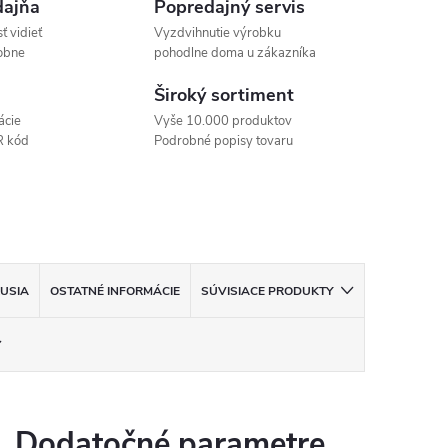
ajňa
Popredajný servis
ť vidieť
Vyzdvihnutie výrobku
obne
pohodlne doma u zákazníka
Široký sortiment
ácie
Vyše 10.000 produktov
R kód
Podrobné popisy tovaru
KUSIA
OSTATNÉ INFORMÁCIE
SÚVISIACE PRODUKTY
Dodatočné parametre