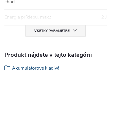
chod
:
Energia príklepu, max.
:
2 J
VŠETKY PARAMETRE
Produkt nájdete v tejto kategórii
Akumulátorové kladivá