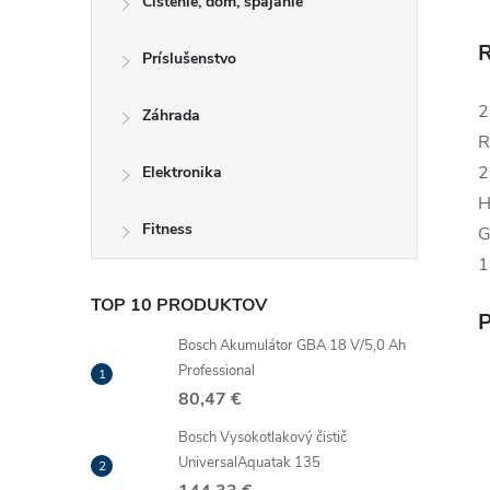
Čistenie, dom, spájanie
R
Príslušenstvo
2
Záhrada
R
2
Elektronika
H
Fitness
G
1
TOP 10 PRODUKTOV
P
Bosch Akumulátor GBA 18 V/5,0 Ah
Professional
80,47 €
Bosch Vysokotlakový čistič
UniversalAquatak 135