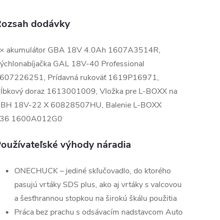
ozsah dodávky
× akumulátor GBA 18V 4.0Ah 1607A3514R,
ýchlonabíjačka GAL 18V-40 Professional
607226251, Prídavná rukoväť 1619P16971,
ĺbkový doraz 1613001009, Vložka pre L-BOXX na
BH 18V-22 X 60828507HU, Balenie L-BOXX
36 1600A012G0
oužívateľské výhody náradia
ONECHUCK – jediné skľučovadlo, do ktorého
pasujú vrtáky SDS plus, ako aj vrtáky s valcovou
a šesťhrannou stopkou na širokú škálu použitia
Práca bez prachu s odsávacím nadstavcom Auto