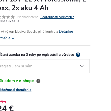
xx, 2x aku 4 Ah
Neohodnotené
Podrobnosti hodnotenia
0611924101
Detailné
ký výkon kladiva Bosch, plná kontrola
rmácie
ĺžená záruka na 3 roky po registrácii u výrobcu
?
kladom v e-shope
?
Možnosti doručenia
70 €
24 €