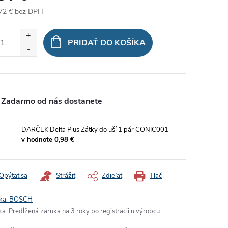
72 €
bez DPH
otková
:
PRIDAŤ DO KOŠÍKA
Zadarmo od nás dostanete
DARČEK Delta Plus Zátky do uší 1 pár CONIC001
v hodnote 0,98 €
Opýtať sa
Strážiť
Zdieľať
Tlač
ka:
BOSCH
ka
:
Predĺžená záruka na 3 roky po registrácii u výrobcu