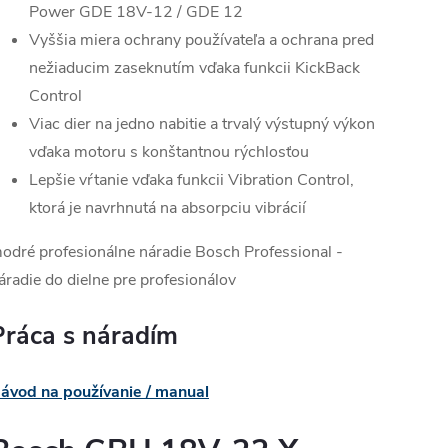
Power GDE 18V-12 / GDE 12
Vyššia miera ochrany používateľa a ochrana pred
nežiaducim zaseknutím vďaka funkcii KickBack
Control
Viac dier na jedno nabitie a trvalý výstupný výkon
vďaka motoru s konštantnou rýchlosťou
Lepšie vŕtanie vďaka funkcii Vibration Control,
ktorá je navrhnutá na absorpciu vibrácií
odré profesionálne náradie Bosch Professional -
áradie do dielne pre profesionálov
Práca s náradím
ávod na používanie / manual