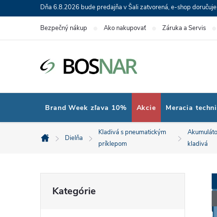
Prejsť
Dňa 6.8.2026 bude predajňa v Šali zatvorená, e-shop doručuj
na
Bezpečný nákup
Ako nakupovať
Záruka a Servis
obsah
Brand Week zľava 10%
Akcie
Meracia techn
Kladivá s pneumatickým
Akumuláto
Dielňa
Domov
príklepom
kladivá
B
Preskočiť
Kategórie
kategórie
o