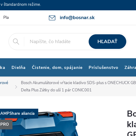
e v štandardnom režime.
info@bosnar.sk
Platby a Doprava
Kontakty
Obchodné podmienky
Bonus p
HĽADAŤ
ika
Dielňa
Čistenie, dom, spájanie
Príslušenstvo
Záhr
rové
Bosch Akumulátorové vŕtacie kladivo SDS-plus s ONECHUCK GBH
Delta Plus Zátky do uší 1 pár CONIC001
Bo
AMPShare aliancia
kl
PRO
GB