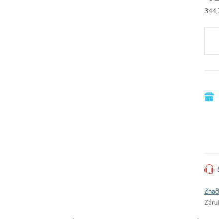
344,
Jedn
cena
Znač
Záru