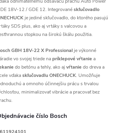
ďaka odnímateľnému odsávaču prachu Auto Power
DE 18V-12 / GDE 12. Integrované
skľučovadlo
ONECHUCK
je jediné skľučovadlo, do ktorého pasujú
rtáky SDS plus, ako aj vrtáky s valcovou a
esťhrannou stopkou na širokú škálu použitia.
osch GBH 18V-22 X Professional
je výkonné
áradie vo svojej triede na
príklepové vŕtanie
a
ekanie
do betónu a tehly, ako aj
vŕtanie
do dreva a
cele vďaka
skľučovadlu ONECHUCK
. Umožňuje
ednoduchú a omnoho účinnejšiu prácu s trvalou
ýchlosťou, minimalizovať vibrácie a pracovať bez
rachu.
bjednávacie číslo Bosch
611924101