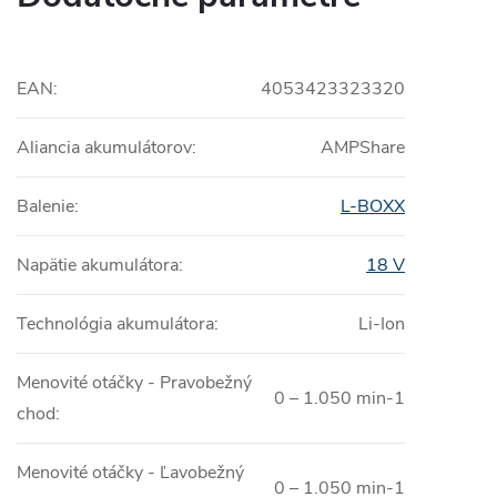
EAN
:
4053423323320
Aliancia akumulátorov
:
AMPShare
Balenie
:
L-BOXX
Napätie akumulátora
:
18 V
Technológia akumulátora
:
Li-Ion
Menovité otáčky - Pravobežný
0 – 1.050 min-1
chod
:
Menovité otáčky - Ľavobežný
0 – 1.050 min-1