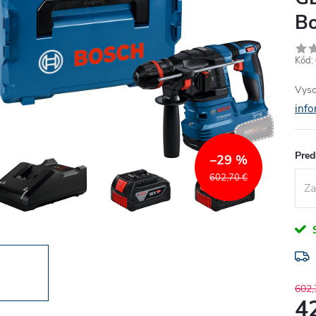
Bo
Kód:
Vyso
info
Pred
–29 %
602,70 €
S
602,
4