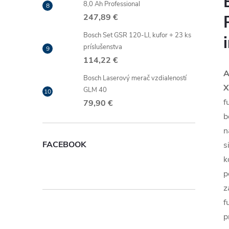
8,0 Ah Professional
247,89 €
Bosch Set GSR 120-LI, kufor + 23 ks
príslušenstva
114,22 €
A
Bosch Laserový merač vzdialeností
X
GLM 40
f
79,90 €
b
n
FACEBOOK
s
k
p
z
f
p