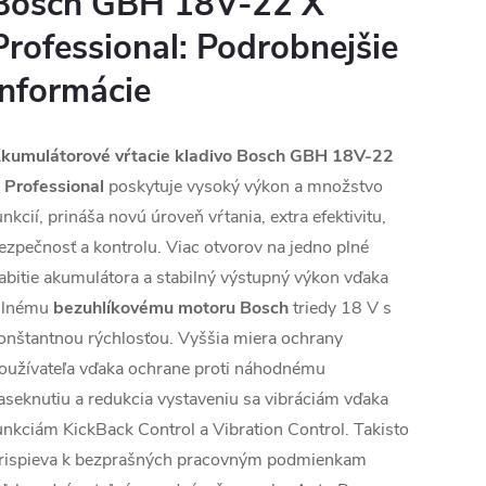
Bosch GBH 18V-22 X
Professional: Podrobnejšie
informácie
kumulátorové vŕtacie kladivo Bosch GBH 18V-22
 Professional
poskytuje vysoký výkon a množstvo
unkcií, prináša novú úroveň vŕtania, extra efektivitu,
ezpečnosť a kontrolu. Viac otvorov na jedno plné
abitie akumulátora a stabilný výstupný výkon vďaka
ilnému
bezuhlíkovému motoru Bosch
triedy 18 V s
onštantnou rýchlosťou. Vyššia miera ochrany
oužívateľa vďaka ochrane proti náhodnému
aseknutiu a redukcia vystaveniu sa vibráciám vďaka
unkciám KickBack Control a Vibration Control. Takisto
rispieva k bezprašných pracovným podmienkam