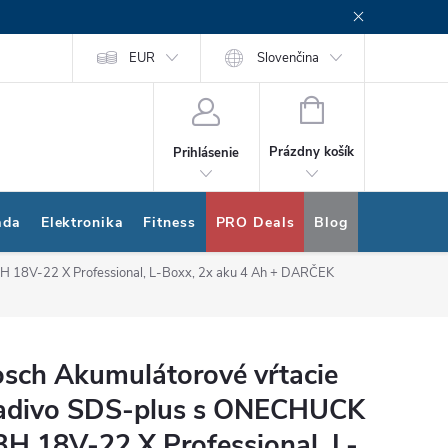
rogram
Nákup na splátky Quatro
EUR
Slovenčina
NÁKUPNÝ
KOŠÍK
Prázdny košík
Prihlásenie
ada
Elektronika
Fitness
PRO Deals
Blog
Bonus pro
 18V-22 X Professional, L-Boxx, 2x aku 4 Ah
+ DARČEK
sch Akumulátorové vŕtacie
adivo SDS-plus s ONECHUCK
H 18V-22 X Professional, L-