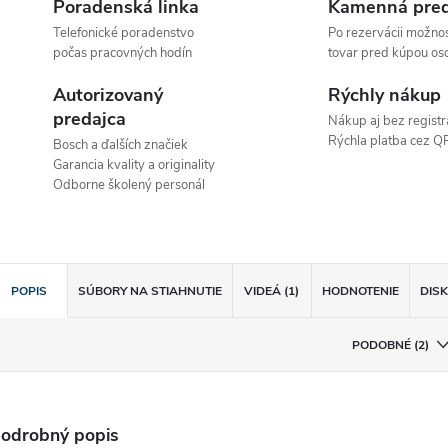
Poradenská linka
Kamenná pred
Telefonické poradenstvo
Po rezervácii možnos
počas pracovných hodín
tovar pred kúpou os
Autorizovaný
Rýchly nákup
predajca
Nákup aj bez registr
Rýchla platba cez Q
Bosch a ďalších značiek
Garancia kvality a originality
Odborne školený personál
POPIS
SÚBORY NA STIAHNUTIE
VIDEÁ (1)
HODNOTENIE
DIS
PODOBNÉ (2)
odrobný popis