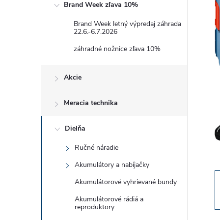
Brand Week zľava 10%
č
Brand Week letný výpredaj záhrada
22.6.-6.7.2026
n
záhradné nožnice zľava 10%
ý
Akcie
p
Meracia technika
a
Dielňa
n
Ručné náradie
e
Akumulátory a nabíjačky
l
Akumulátorové vyhrievané bundy
Akumulátorové rádiá a
reproduktory