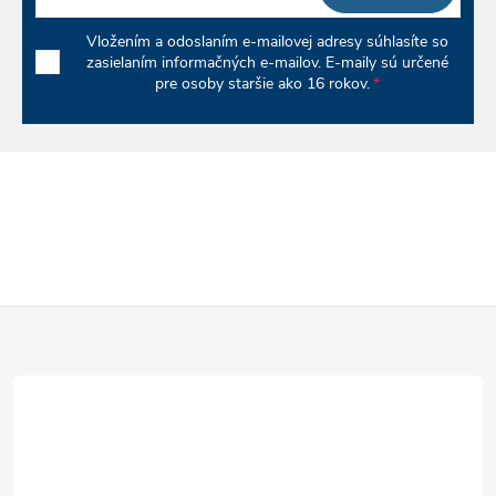
Vložením a odoslaním e-mailovej adresy súhlasíte so
zasielaním informačných e-mailov. E-maily sú určené
pre osoby staršie ako 16 rokov.
Z
á
p