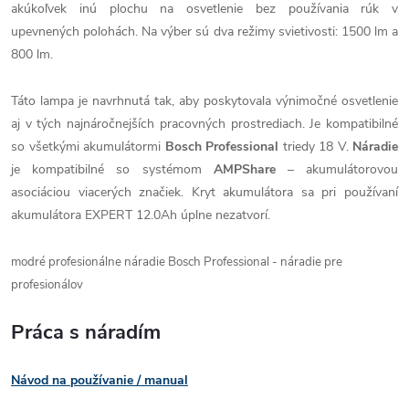
akúkoľvek inú plochu na osvetlenie bez používania rúk v
upevnených polohách. Na výber sú dva režimy svietivosti: 1500 lm a
800 lm.
Táto lampa je navrhnutá tak, aby poskytovala výnimočné osvetlenie
aj v tých najnáročnejších pracovných prostrediach. Je kompatibilné
so všetkými akumulátormi
Bosch Professional
triedy 18 V.
Náradie
je kompatibilné so systémom
AMPShare
– akumulátorovou
asociáciou viacerých značiek. Kryt akumulátora sa pri používaní
akumulátora EXPERT 12.0Ah úplne nezatvorí.
modré profesionálne náradie Bosch Professional - náradie pre
profesionálov
Práca s náradím
Návod na používanie / manual