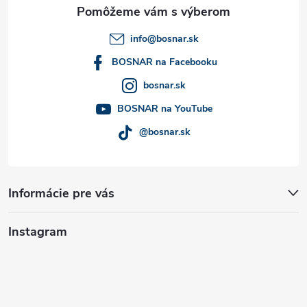
ä
t
info
@
bosnar.sk
i
BOSNAR na Facebooku
bosnar.sk
e
BOSNAR na YouTube
@bosnar.sk
Informácie pre vás
Instagram