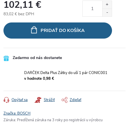
102,11 €
83,02 €
bez DPH
Jednotková
cena:
PRIDAŤ DO KOŠÍKA
Zadarmo od nás dostanete
DARČEK Delta Plus Zátky do uší 1 pár CONIC001
v hodnote 0,98 €
Opýtať sa
Strážiť
Zdieľať
Značka:
BOSCH
Záruka
:
Predĺžená záruka na 3 roky po registrácii u výrobcu