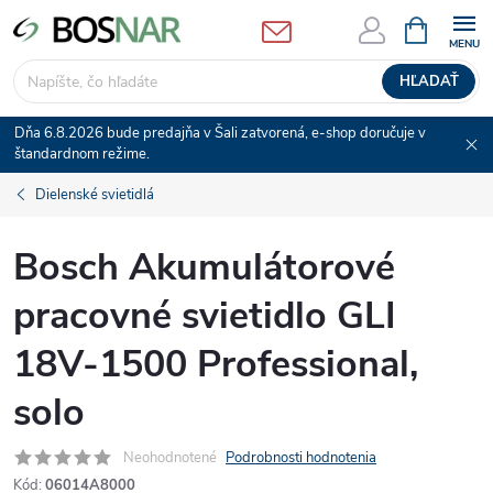
Prejsť
NÁKUPN
KOŠÍK
na
obsah
HĽADAŤ
Dňa 6.8.2026 bude predajňa v Šali zatvorená, e-shop doručuje v
štandardnom režime.
Dielenské svietidlá
Bosch Akumulátorové
pracovné svietidlo GLI
18V-1500 Professional,
solo
Neohodnotené
Podrobnosti hodnotenia
Kód:
06014A8000