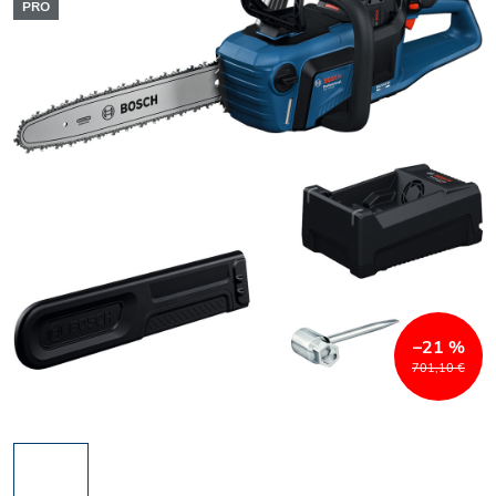
PRO
–21 %
701,10 €