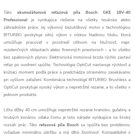
Táto
akumulátorová reťazová píla Bosch GKE 18V-40
Professional
je vynikajúce riešenie na všetky tesárske alebo
záhradnícke práce. Jej výkonný bezuhlíkový motor s technológiou
BITURBO poskytuje silný výkon s nízkou hladinou hluku, ktorá
umožňuje pracovať v prostredí citlivom na hlučnosť, napr.
rezidenčných oblastiach alebo firemných priestoroch – a to všetko
bez spalinových plynov. Elektronická motorová brzda rýchlo zastaví
reťaz po uvoľnení spúšte. Technológia OptiCut nastavuje rýchlosť a
krútiaci moment podľa práce a predchádza otravnému zasekávaniu
pri vyššom zaťažení. Kombinácia technológií BITURBO Brushless a
OptiCut poskytuje vysoký výkon a nepretržité rezanie, a to všetko v
jedinom produkte.
Lišta dĺžky 40 cm umožňuje nepretržité rezanie hranolov, guľatiny a
hrubých konárov, vďaka čomu je toto náradie vynikajúce na široký
rozsah prác. Táto
reťazová píla Bosch
sa spúšťa bez problémov,
vyžaduje minimálnu údržbu a má dlhú životnosť. Kompatibilné s