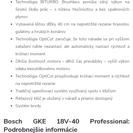
Technológia BITURBO Brushless ponúka silný výkon na
širokú škálu prác – s nízkou hlučnosťou a bez spalinových
plynov
Vybavená lištou dĺžky 40 cm na nepretržité rezanie hranolov,
guľatiny a hrubých konárov
Technológia OptiCut zaručuje, že toto náradie sa pri vyššom
zaťažení náhle nezastaví, ale automaticky nastaví rýchlosť a
krútiaci moment
Dlhšia životnosť motora – dlhší čas prevádzky – vyšší výkon
vďaka bezuhlíkovému motoru
Technológia OptiCut prispôsobuje krútiaci moment a rýchlosť
na nepretržité rezanie
Tradičný upevňovací systém využívaný spolu s kľúčom
Reťazový kľúč je uložený v náradí a priamo dostupný
Systém brzdy
Bosch GKE 18V-40 Professional:
Podrobnejšie informácie