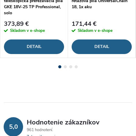
teleskopická prerezávacia píla
reťazová píla UniversalChain
GKE 18V-25 TP Professional,
18, 1x aku
solo
373,89 €
171,44 €
Skladom v e-shope
Skladom v e-shope
DETAIL
DETAIL
Hodnotenie zákazníkov
5,0
961 hodnotení