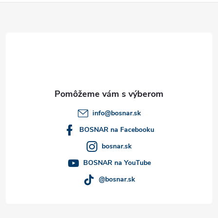
Z
á
p
ä
t
info
@
bosnar.sk
i
BOSNAR na Facebooku
bosnar.sk
e
BOSNAR na YouTube
@bosnar.sk