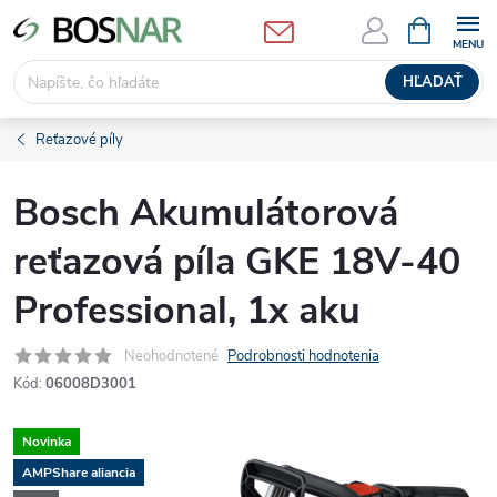
Prejsť
NÁKUPN
KOŠÍK
na
obsah
HĽADAŤ
Reťazové píly
Bosch Akumulátorová
reťazová píla GKE 18V-40
Professional, 1x aku
Neohodnotené
Podrobnosti hodnotenia
Kód:
06008D3001
Novinka
AMPShare aliancia