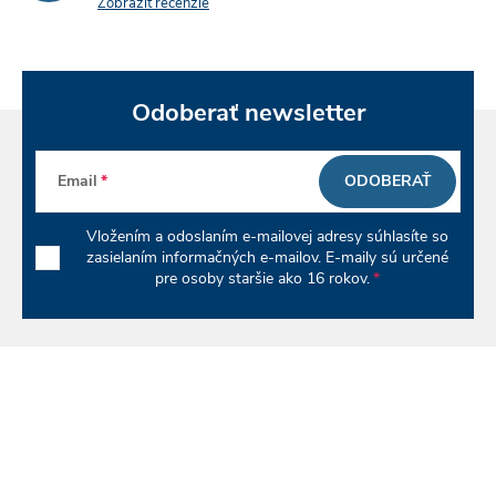
Zobraziť recenzie
Odoberať newsletter
Email
ODOBERAŤ
Vložením a odoslaním e-mailovej adresy súhlasíte so
zasielaním informačných e-mailov. E-maily sú určené
pre osoby staršie ako 16 rokov.