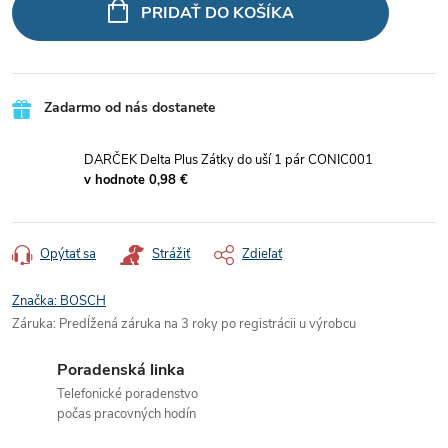
cena:
PRIDAŤ DO KOŠÍKA
Zadarmo od nás dostanete
DARČEK Delta Plus Zátky do uší 1 pár CONIC001
v hodnote 0,98 €
Opýtať sa
Strážiť
Zdieľať
Značka:
BOSCH
Záruka
:
Predĺžená záruka na 3 roky po registrácii u výrobcu
Poradenská linka
Telefonické poradenstvo
počas pracovných hodín