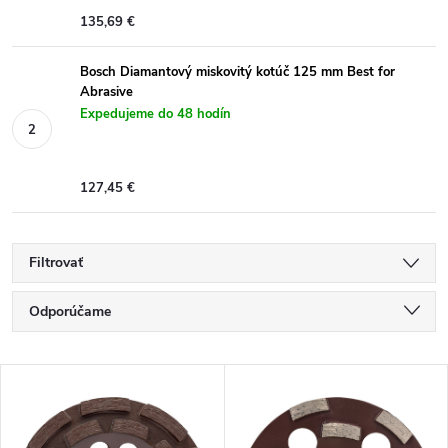
135,69 €
Bosch Diamantový miskovitý kotúč 125 mm Best for
Abrasive
Expedujeme do 48 hodín
127,45 €
Filtrovať
R
Odporúčame
a
Najlacnejšie
V
Najdrahšie
d
ý
Najpredávanejšie