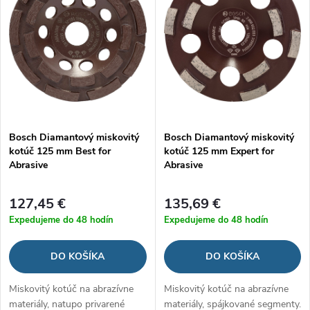
e
p
Abecedne
n
i
i
s
e
p
Bosch Diamantový miskovitý
Bosch Diamantový miskovitý
p
kotúč 125 mm Best for
kotúč 125 mm Expert for
r
Abrasive
Abrasive
r
o
127,45 €
135,69 €
o
Expedujeme do 48 hodín
Expedujeme do 48 hodín
d
d
DO KOŠÍKA
DO KOŠÍKA
u
u
Miskovitý kotúč na abrazívne
Miskovitý kotúč na abrazívne
k
materiály, natupo privarené
materiály, spájkované segmenty.