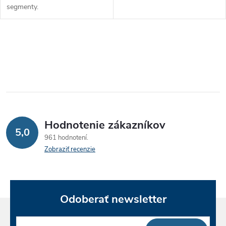
k
segmenty.
t
t
o
O
o
v
v
v
l
á
Hodnotenie zákazníkov
d
5,0
961 hodnotení
a
Zobraziť recenzie
c
i
Odoberať newsletter
e