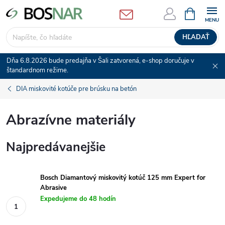
Prejsť
NÁKUPN
KOŠÍK
na
obsah
HĽADAŤ
Dňa 6.8.2026 bude predajňa v Šali zatvorená, e-shop doručuje v
štandardnom režime.
DIA miskovité kotúče pre brúsku na betón
Abrazívne materiály
Najpredávanejšie
Bosch Diamantový miskovitý kotúč 125 mm Expert for
Abrasive
Expedujeme do 48 hodín