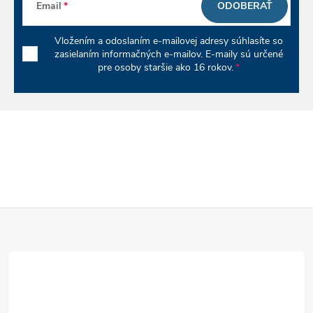
p
Email
ODOBERAŤ
r
Vložením a odoslaním e-mailovej adresy súhlasíte so
v
zasielaním informačných e-mailov. E-maily sú určené
pre osoby staršie ako 16 rokov.
k
y
v
ý
p
Z
i
á
s
u
p