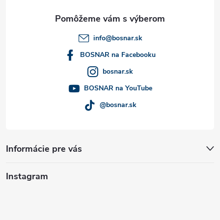
ä
t
info
@
bosnar.sk
i
BOSNAR na Facebooku
bosnar.sk
e
BOSNAR na YouTube
@bosnar.sk
Informácie pre vás
Instagram