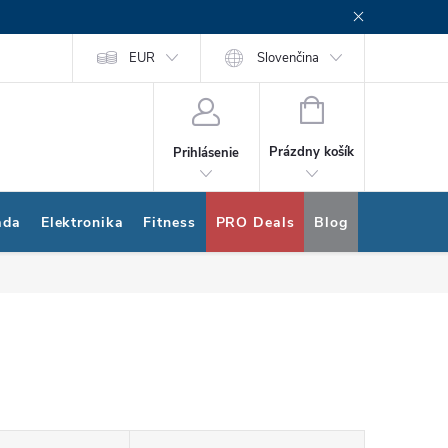
rogram
Nákup na splátky Quatro
EUR
Slovenčina
NÁKUPNÝ
KOŠÍK
Prázdny košík
Prihlásenie
ada
Elektronika
Fitness
PRO Deals
Blog
Bonus pro