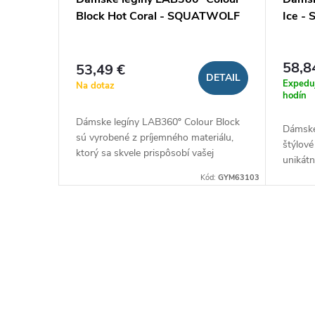
Block Hot Coral - SQUATWOLF
Ice 
58,8
53,49 €
DETAIL
Expedu
Na dotaz
hodín
Dámske legíny LAB360º Colour Block
Dámske
sú vyrobené z príjemného materiálu,
štýlové
ktorý sa skvele prispôsobí vašej
unikátn
postave. Majú vyšší pás, vďaka
Práve 
Kód:
GYM63103
ktorému zvýraznia vaše vypracované...
vysoké
prispôs
O
v
l