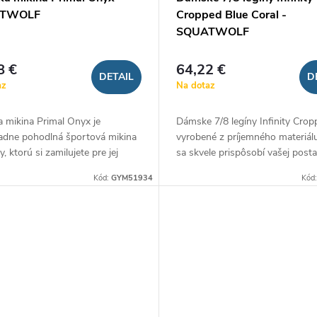
ATWOLF
Cropped Blue Coral -
SQUATWOLF
8 €
64,22 €
DETAIL
D
az
Na dotaz
 mikina Primal Onyx je
Dámske 7/8 legíny Infinity Crop
adne pohodlná športová mikina
vyrobené z príjemného materiálu
y, ktorú si zamilujete pre jej
sa skvele prispôsobí vašej posta
trih a jednoduchý, ale pritom
Majú vyšší pás zvýrazňujúci
Kód:
GYM51934
Kód
 dizajn. Je doplnená o...
vypracované pozadie. Materiál...