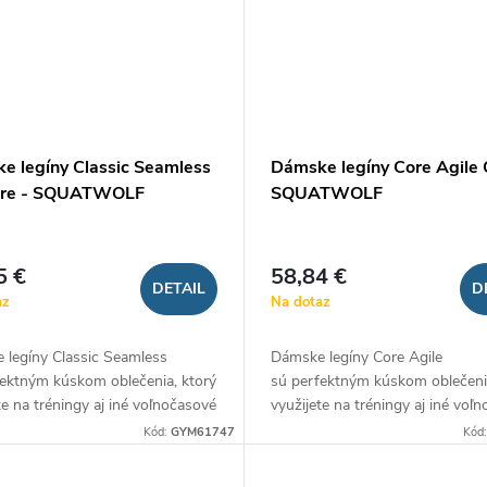
e legíny Classic Seamless
Dámske legíny Core Agile 
ire - SQUATWOLF
SQUATWOLF
5 €
58,84 €
DETAIL
D
az
Na dotaz
 legíny Classic Seamless
Dámske legíny Core Agile
fektným kúskom oblečenia, ktorý
sú perfektným kúskom oblečenia
te na tréningy aj iné voľnočasové
využijete na tréningy aj iné voľ
. Kvalitný materiál legín sa
aktivity. Kvalitný materiál legín
Kód:
GYM61747
Kód
pochváliť perfektným...