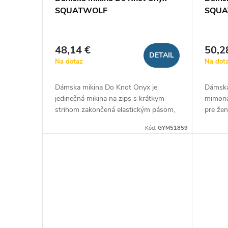
o
o
SQUATWOLF
SQU
d
d
u
48,14 €
50,2
DETAIL
u
Na dotaz
Na dot
k
k
Dámska mikina Do Knot Onyx je
Dámska
t
jedinečná mikina na zips s krátkym
mimori
t
strihom zakončená elastickým pásom,
pre žen
ktorý je navyše doplnený o elegantnú
voľný s
o
Kód:
GYM51859
mašľu na viazanie. Je vyrobená z...
štýlový
o
v
v