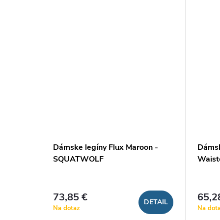
Dámske legíny Flux Maroon -
Dámsk
SQUATWOLF
Waist
73,85 €
65,2
DETAIL
Na dotaz
Na dot