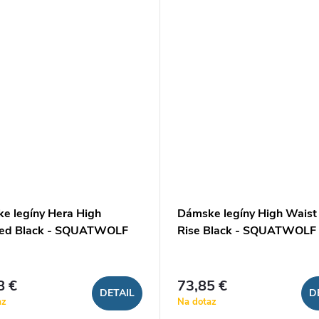
e legíny Hera High
Dámske legíny High Wais
ed Black - SQUATWOLF
Rise Black - SQUATWOLF
8 €
73,85 €
DETAIL
D
az
Na dotaz