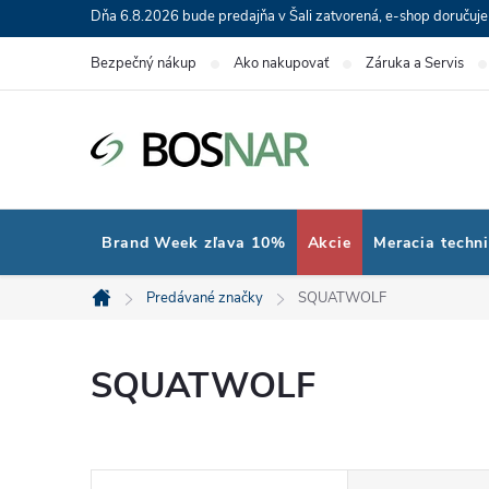
Prejsť
Dňa 6.8.2026 bude predajňa v Šali zatvorená, e-shop doručuj
na
Bezpečný nákup
Ako nakupovať
Záruka a Servis
obsah
Brand Week zľava 10%
Akcie
Meracia techn
Predávané značky
SQUATWOLF
Domov
SQUATWOLF