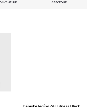
DÁVANEJŠIE
ABECEDNE
Dámske legíny 7/8 Fitness Black