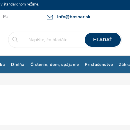
e v štandardnom režime.
info@bosnar.sk
Platby a Doprava
Kontakty
Obchodné podmienky
Bonus p
HĽADAŤ
ika
Dielňa
Čistenie, dom, spájanie
Príslušenstvo
Záhr