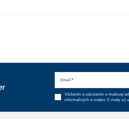
n
k
o
v
a
n
i
e
Email
er
Vložením a odoslaním e-mailovej adr
informačných e-mailov. E-maily sú u