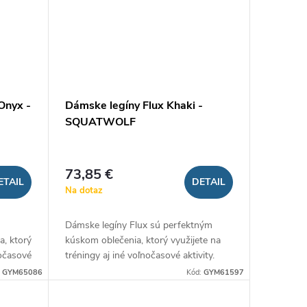
Onyx -
Dámske legíny Flux Khaki -
SQUATWOLF
73,85 €
ETAIL
DETAIL
Na dotaz
Dámske legíny Flux sú perfektným
, ktorý
kúskom oblečenia, ktorý využijete na
nočasové
tréningy aj iné voľnočasové aktivity.
 sa môže
Kvalitný materiál legín sa môže
:
GYM65086
Kód:
GYM61597
pochváliť perfektným...