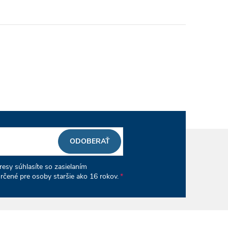
ODOBERAŤ
esy súhlasíte so zasielaním
rčené pre osoby staršie ako 16 rokov.