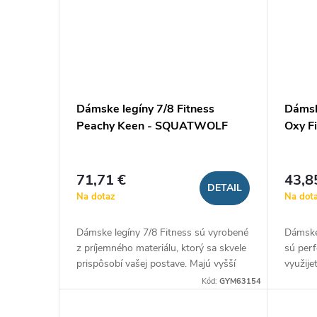
Dámske legíny 7/8 Fitness
Dámsk
Peachy Keen - SQUATWOLF
Oxy F
71,71 €
43,8
DETAIL
Na dotaz
Na dot
Dámske legíny 7/8 Fitness sú vyrobené
Dámske
z príjemného materiálu, ktorý sa skvele
sú per
prispôsobí vašej postave. Majú vyšší
využije
pás zvýrazňujúci vypracované
aktivity
Kód:
GYM63154
pozadie....
môže...