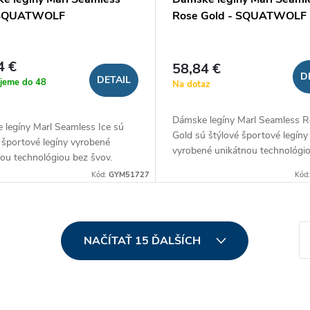
- SQUATWOLF
Rose Gold - SQUATWOLF
4 €
58,84 €
D
DETAIL
jeme do 48
Na dotaz
Dámske legíny Marl Seamless R
 legíny Marl Seamless Ice sú
Gold sú štýlové športové legíny
 športové legíny vyrobené
vyrobené unikátnou technológi
ou technológiou bez švov.
švov. Práve vďaka nej a
vďaka nej a prepracovanému
Kód:
GYM51727
Kód
prepracovanému vysokému pás
mu pásu sa dokonale
dokonale...
obia vašej...
S
NAČÍTAŤ 15 ĎALŠÍCH
t
r
á