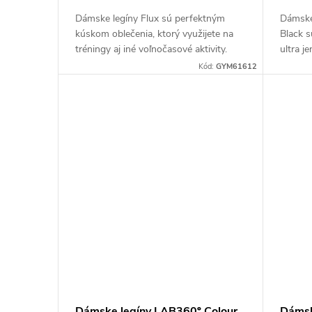
Dámske legíny Flux sú perfektným
Dámske
kúskom oblečenia, ktorý využijete na
Black 
tréningy aj iné voľnočasové aktivity.
ultra j
Kvalitný materiál legín sa môže
Vďaka j
Kód:
GYM61612
pochváliť perfektným...
Stretch 
Dámske legíny LAB360º Colour
Dámsk