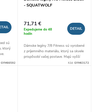
- SQUATWOLF
71,71 €
ETAIL
DETAIL
Expedujeme do 48
hodín
ped sú
Dámske legíny 7/8 Fitness sú vyrobené
, ktorý
z príjemného materiálu, ktorý sa skvele
ve.
prispôsobí vašej postave. Majú vyšší
pás zvýrazňujúci vypracovaný zadok....
:
GYM66592
Kód:
GYM63172