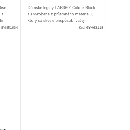
ise
Dámske legíny LAB360º Colour Block
 s
sú vyrobené z príjemného materiálu,
le
ktorý sa skvele prispôsobí vašej
ojitým
postave. Majú vyšší pás, vďaka
:
GYM51634
Kód:
GYM63118
na “V”
ktorému zvýraznia vaše vypracované...
ess