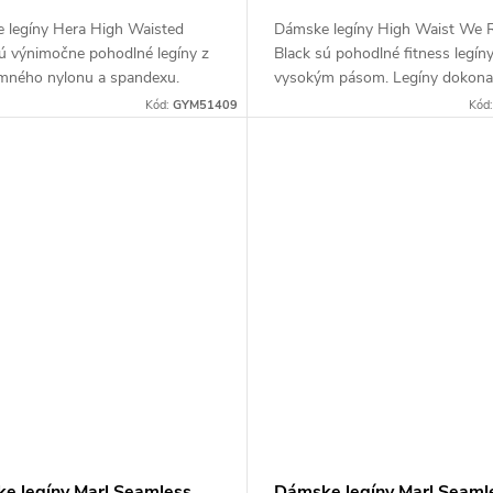
 legíny Hera High Waisted
Dámske legíny High Waist We R
sú výnimočne pohodlné legíny z
Black sú pohodlné fitness legíny
emného nylonu a spandexu.
vysokým pásom. Legíny dokona
edinečnej technológii 4-Way
vytvarujú vaše pozadie vďaka dv
Kód:
GYM51409
Kód
a materiálu, ktorý...
zosilneným švom v tvare písme
na...
e legíny Marl Seamless
Dámske legíny Marl Seaml