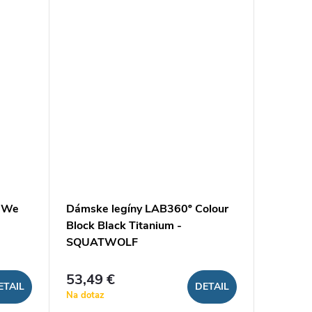
t We
Dámske legíny LAB360º Colour
Block Black Titanium -
SQUATWOLF
53,49 €
ETAIL
DETAIL
Na dotaz