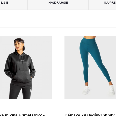
EJŠIE
NAJDRAHŠIE
NAJPRE
a mikina Primal Onyx -
Dámske 7/8 legíny Infinity