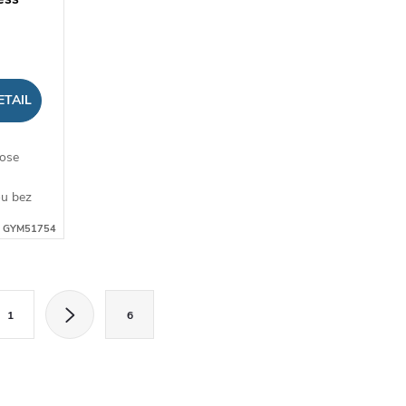
ETAIL
ose
ou bez
:
GYM51754
u sa
1
6