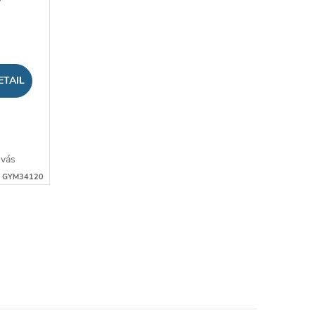
ETAIL
 vás
lu zo
:
GYM34120