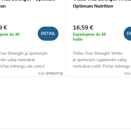
ion
Optimum Nutrition
9 €
16,59 €
DETAIL
D
jeme do 48
Expedujeme do 48
hodín
True Strength je úprimným
Tričko True Strength White
ním vašej motivácie
je úprimným vyjadrením vašej
 Počas tréningu vás osloví
motivácie cvičiť. Počas tréningu
kvalitnému materiálu zo 100%
osloví vďaka kvalitnému materiá
Kód:
GYM32716
Kód
a pohodlnému...
100%...