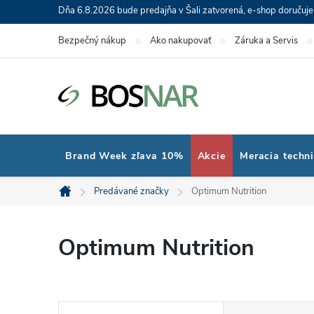
Prejsť
Dňa 6.8.2026 bude predajňa v Šali zatvorená, e-shop doručuj
na
Bezpečný nákup
Ako nakupovať
Záruka a Servis
obsah
Brand Week zľava 10%
Akcie
Meracia techn
Predávané značky
Optimum Nutrition
Domov
Optimum Nutrition