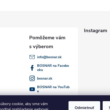
Instagram
info
@
bosnar.sk
BOSNAR na Facebo
oku
bosnar.sk
BOSNAR na YouTub
e
Sledovať 
@bosnar.sk
úbory cookie, aby sme vám
Odmietnuť
hodlné prehliadanie webovej