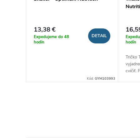
o
o
Nutrit
d
d
u
13,38 €
16,5
u
DETAIL
Expedujeme do 48
Expedu
hodín
hodín
k
k
Tričko 
t
vyjadre
t
cvičiť.
o
vďaka 
Kód:
GYM103993
o
bavlny 
v
v
O
v
l