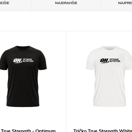
EJŠIE
NAJDRAHŠIE
NAJPRE
o True Strength - Optimum
Tričko True Strength White