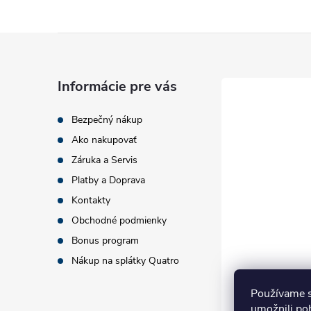
v
ý
Z
p
á
i
Informácie pre vás
s
p
Bezpečný nákup
u
Ako nakupovať
ä
Záruka a Servis
t
Platby a Doprava
Kontakty
i
Obchodné podmienky
Bonus program
e
Nákup na splátky Quatro
Používame s
umožnili po