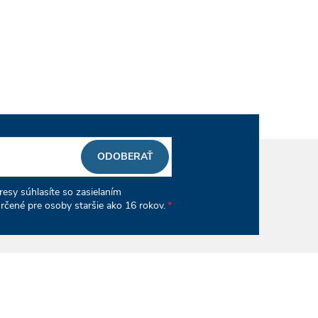
ODOBERAŤ
esy súhlasíte so zasielaním
rčené pre osoby staršie ako 16 rokov.