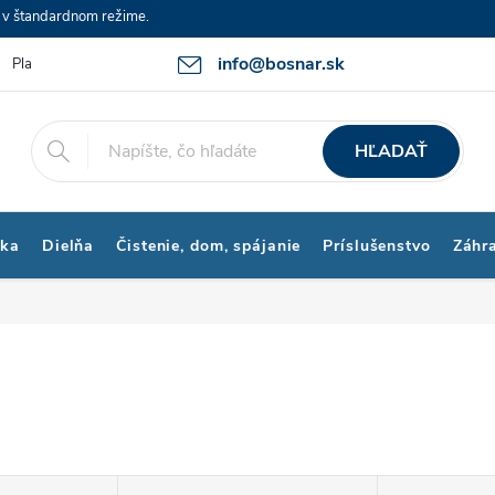
e v štandardnom režime.
info@bosnar.sk
Platby a Doprava
Kontakty
Obchodné podmienky
Bonus p
HĽADAŤ
ika
Dielňa
Čistenie, dom, spájanie
Príslušenstvo
Záhr