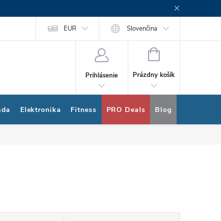
rogram
Nákup na splátky Quatro
EUR
Slovenčina
NÁKUPNÝ
KOŠÍK
Prázdny košík
Prihlásenie
ada
Elektronika
Fitness
PRO Deals
Blog
Bonus pro