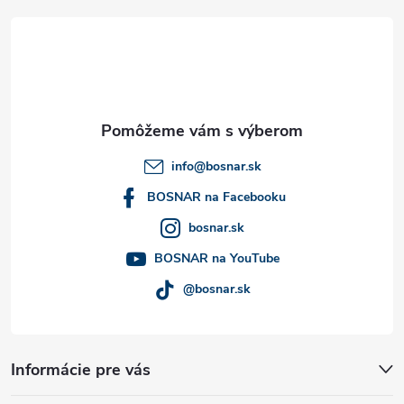
á
s
u
p
ä
t
info
@
bosnar.sk
i
BOSNAR na Facebooku
bosnar.sk
e
BOSNAR na YouTube
@bosnar.sk
Informácie pre vás