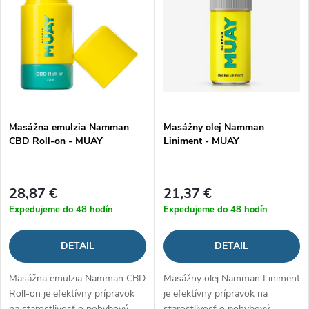
e
p
Abecedne
n
i
i
s
e
p
Masážna emulzia Namman
Masážny olej Namman
p
CBD Roll-on - MUAY
Liniment - MUAY
r
r
o
28,87 €
21,37 €
o
Expedujeme do 48 hodín
Expedujeme do 48 hodín
d
d
DETAIL
DETAIL
u
u
Masážna emulzia Namman CBD
Masážny olej Namman Liniment
k
Roll-on je efektívny prípravok
je efektívny prípravok na
na starostlivosť o pohybový
starostlivosť o pohybový