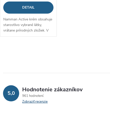
DETAIL
Namman Active krém obsahuje
starostlivo vybrané látky,
vrátane prírodných zložiek. V
kombinácii s masážou má
blahodarný efekt na pokožku,
svaly a kĺby. Je vhodný pre
O
športovcov...
v
l
á
Hodnotenie zákazníkov
d
5,0
961 hodnotení
a
Zobraziť recenzie
c