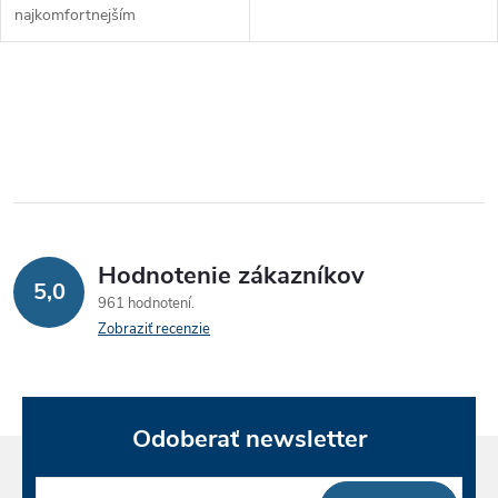
najkomfortnejším
poloautomatickým čistením
filtra
O
v
l
á
Hodnotenie zákazníkov
d
5,0
961 hodnotení
a
Zobraziť recenzie
c
i
Odoberať newsletter
e