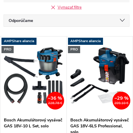
Vymazať filtre
R
Odporúčame
a
Najlacnejšie
V
AMPShare aliancia
AMPShare aliancia
Najdrahšie
d
PRO
PRO
ý
Najpredávanejšie
e
p
Abecedne
n
i
i
s
–36 %
–29 %
228,78 €
209,10 €
e
p
Bosch Akumulátorový vysávač
Bosch Akumulátorový vysávač
p
GAS 18V-10 L Set, solo
GAS 18V-6LS Professional,
r
solo