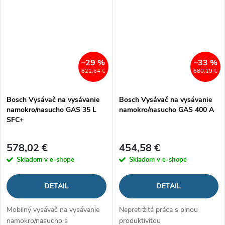
–29 %
–33 %
821,64 €
680,19 €
Bosch Vysávač na vysávanie
Bosch Vysávač na vysávanie
namokro/nasucho GAS 35 L
namokro/nasucho GAS 400 A
SFC+
578,02 €
454,58 €
Skladom v e-shope
Skladom v e-shope
DETAIL
DETAIL
Mobilný vysávač na vysávanie
Nepretržitá práca s plnou
namokro/nasucho s
produktivitou