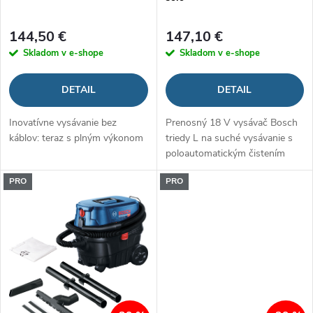
r
o
144,50 €
147,10 €
o
Skladom v e-shope
Skladom v e-shope
d
d
DETAIL
DETAIL
u
u
Inovatívne vysávanie bez
Prenosný 18 V vysávač Bosch
k
káblov: teraz s plným výkonom
triedy L na suché vysávanie s
k
poloautomatickým čistením
t
filtra
t
PRO
PRO
o
o
v
v