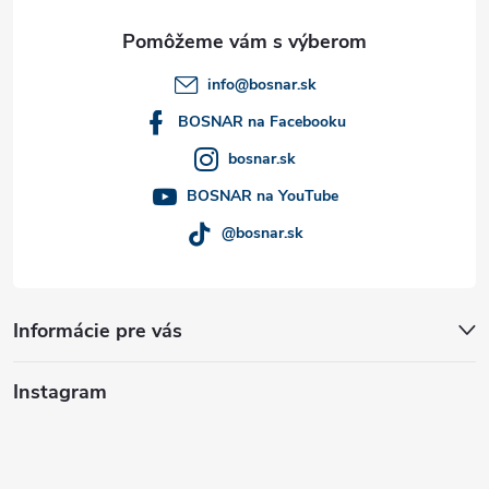
ä
t
info
@
bosnar.sk
i
BOSNAR na Facebooku
bosnar.sk
e
BOSNAR na YouTube
@bosnar.sk
Informácie pre vás
Instagram