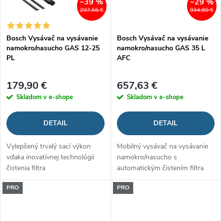
–39 %
–29 %
297,66 €
934,80 €
Bosch Vysávač na vysávanie
Bosch Vysávač na vysávanie
namokro/nasucho GAS 12-25
namokro/nasucho GAS 35 L
PL
AFC
179,90 €
657,63 €
Skladom v e-shope
Skladom v e-shope
DETAIL
DETAIL
Vylepšený trvalý sací výkon
Mobilný vysávač na vysávanie
vďaka inovatívnej technológii
namokro/nasucho s
čistenia filtra
automatickým čistením filtra
PRO
PRO