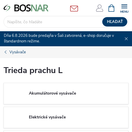
Prejsť
NÁKUPN
KOŠÍK
na
obsah
HĽADAŤ
Dňa 6.8.2026 bude predajňa v Šali zatvorená, e-shop doručuje v
štandardnom režime.
Vysávače
Trieda prachu L
Akumulátorové vysávače
Elektrické vysávače