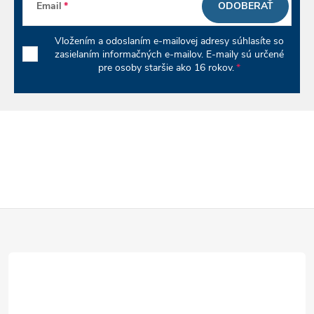
p
Email
ODOBERAŤ
r
Vložením a odoslaním e-mailovej adresy súhlasíte so
v
zasielaním informačných e-mailov. E-maily sú určené
pre osoby staršie ako 16 rokov.
k
y
v
ý
p
Z
i
á
s
u
p