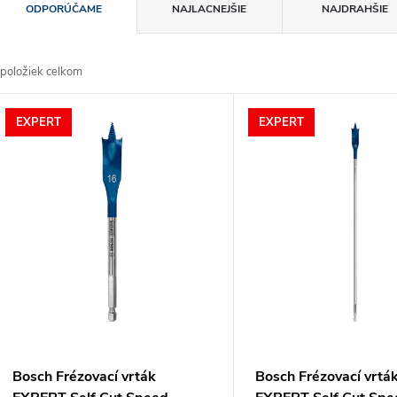
R
ODPORÚČAME
NAJLACNEJŠIE
NAJDRAHŠIE
a
položiek celkom
d
V
EXPERT
EXPERT
e
ý
n
p
e
s
p
p
r
r
Bosch Frézovací vrták
Bosch Frézovací vrtá