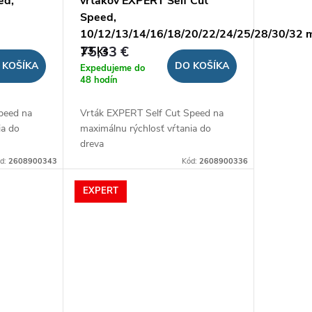
ed,
vrtákov EXPERT Self Cut
Speed,
10/12/13/14/16/18/20/22/24/25/28/30/32 
75,33 €
13 ks
 KOŠÍKA
DO KOŠÍKA
Expedujeme do
48 hodín
peed na
Vrták EXPERT Self Cut Speed na
ia do
maximálnu rýchlosť vŕtania do
dreva
d:
2608900343
Kód:
2608900336
EXPERT