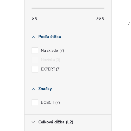
č
n
5
€
76
€
7
ý
Podľa štítku
p
Na sklade
7
a
Novinka
0
EXPERT
7
i
n
i
e
Značky
l
BOSCH
7
Celková dĺžka (L2)