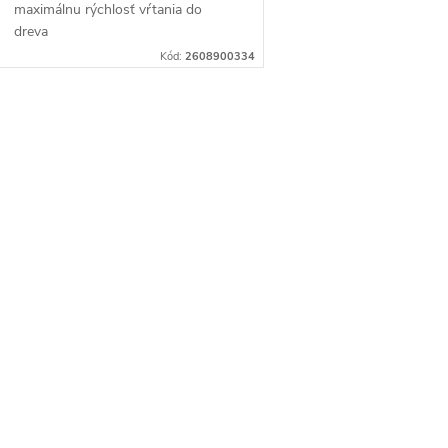
maximálnu rýchlosť vŕtania do
dreva
Kód:
2608900334
O
v
á
d
a
c