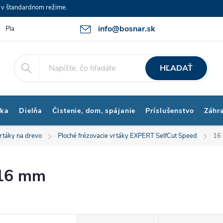
e v štandardnom režime.
info@bosnar.sk
Platby a Doprava
Kontakty
Obchodné podmienky
Bonus p
HĽADAŤ
ika
Dielňa
Čistenie, dom, spájanie
Príslušenstvo
Záhr
rtáky na drevo
Ploché frézovacie vrtáky EXPERT SelfCut Speed
16
16 mm