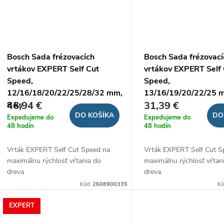
Bosch Sada frézovacích
Bosch Sada frézovací
vrtákov EXPERT Self Cut
vrtákov EXPERT Self
Speed,
Speed,
12/16/18/20/22/25/28/32 mm,
13/16/19/20/22/25 m
46,94 €
31,39 €
8 ks
DO KOŠÍKA
DO
Expedujeme do
Expedujeme do
48 hodín
48 hodín
Vrták EXPERT Self Cut Speed na
Vrták EXPERT Self Cut S
maximálnu rýchlosť vŕtania do
maximálnu rýchlosť vŕtan
dreva
dreva
Kód:
2608900335
Kó
EXPERT