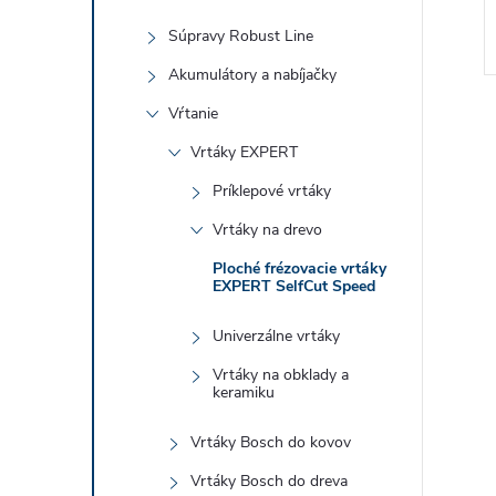
Súpravy Robust Line
Akumulátory a nabíjačky
Vŕtanie
Vrtáky EXPERT
Príklepové vrtáky
Vrtáky na drevo
l
Ploché frézovacie vrtáky
EXPERT SelfCut Speed
Univerzálne vrtáky
Vrtáky na obklady a
keramiku
Vrtáky Bosch do kovov
i
Vrtáky Bosch do dreva