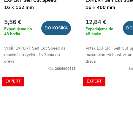
o
EXPERT Self Cut Speed,
EXPERT Self Cut Spe
o
16 × 152 mm
16 × 400 mm
d
d
5,56 €
12,84 €
u
DO KOŠÍKA
DO
Expedujeme do
Expedujeme do
u
48 hodín
48 hodín
k
Vrták EXPERT Self Cut Speed na
Vrták EXPERT Self Cut S
k
maximálnu rýchlosť vŕtania do
maximálnu rýchlosť vŕtan
t
dreva
dreva
t
Kód:
2608900315
Kó
o
o
EXPERT
EXPERT
v
v