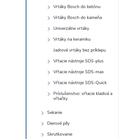
Vrtáky Bosch do betónu
Vrtáky Bosch do kameňa
r
Univerzálne vrtáky
Vrtáky na keramiku
Jadrové vrtáky bez príklepu
Vŕtacie nástroje SDS-plus
Vŕtacie nástroje SDS-max
Vŕtacie nástroje SDS-Quick
Príslušenstvo: vŕtacie kladivá a
vŕtačky
Sekanie
i
Dierové píly
Skrutkovanie