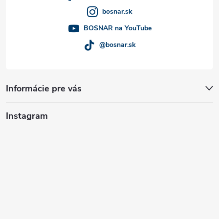
i
bosnar.sk
e
BOSNAR na YouTube
@bosnar.sk
Informácie pre vás
Instagram