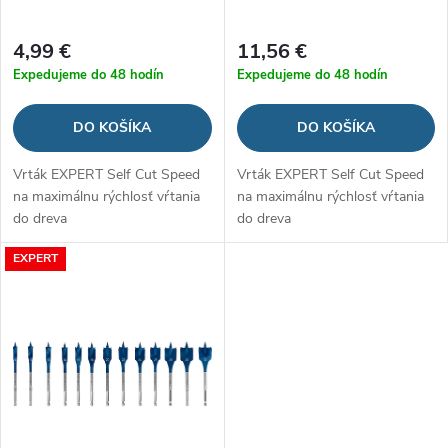
r
o
4,99 €
11,56 €
o
Expedujeme do 48 hodín
Expedujeme do 48 hodín
d
d
DO KOŠÍKA
DO KOŠÍKA
u
u
Vrták EXPERT Self Cut Speed
Vrták EXPERT Self Cut Speed
k
na maximálnu rýchlosť vŕtania
na maximálnu rýchlosť vŕtania
k
do dreva
do dreva
t
t
EXPERT
o
o
v
v