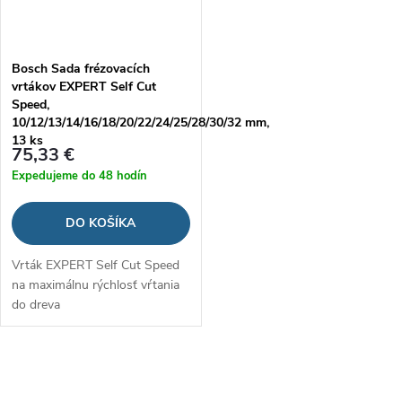
Bosch Sada frézovacích
vrtákov EXPERT Self Cut
Speed,
10/12/13/14/16/18/20/22/24/25/28/30/32 mm,
13 ks
75,33 €
Expedujeme do 48 hodín
DO KOŠÍKA
Vrták EXPERT Self Cut Speed
na maximálnu rýchlosť vŕtania
do dreva
O