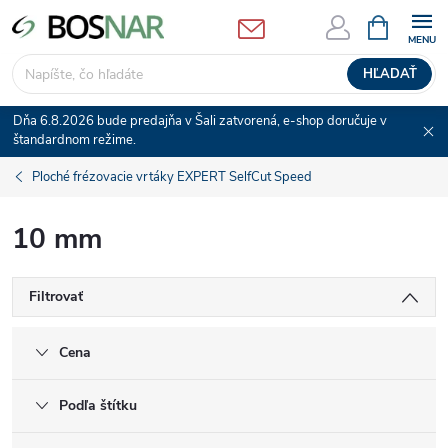
Prejsť
NÁKUPN
KOŠÍK
na
obsah
HĽADAŤ
Dňa 6.8.2026 bude predajňa v Šali zatvorená, e-shop doručuje v
štandardnom režime.
Ploché frézovacie vrtáky EXPERT SelfCut Speed
10 mm
Filtrovať
Cena
Podľa štítku