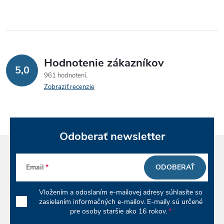
v
l
á
Hodnotenie zákazníkov
d
5,0
961 hodnotení
a
Zobraziť recenzie
c
i
Odoberať newsletter
e
p
Email
ODOBERAŤ
r
Vložením a odoslaním e-mailovej adresy súhlasíte so
v
zasielaním informačných e-mailov. E-maily sú určené
pre osoby staršie ako 16 rokov.