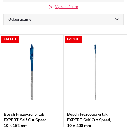
Vymazať filtre
R
Odporúčame
a
Najlacnejšie
V
EXPERT
EXPERT
Najdrahšie
d
ý
Najpredávanejšie
e
p
Abecedne
n
i
i
s
e
p
Bosch Frézovací vrták
Bosch Frézovací vrták
p
EXPERT Self Cut Speed,
EXPERT Self Cut Speed,
r
10 × 152 mm
10 × 400 mm