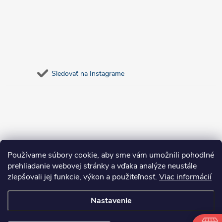
Sledovať na Instagrame
Používame súbory cookie, aby sme vám umožnili pohodlné
prehliadanie webovej stránky a vďaka analýze neustále
zlepšovali jej funkcie, výkon a použiteľnosť.
Viac informácií
Nastavenie
Copyright 2026
bosnar.sk
. Všetky práva vyhradené.
Upraviť nastavenie