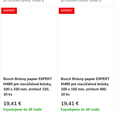
pri brúsení dreva, farieb a
pri brúsení dreva, farieb a
sadrokartónu
sadrokartónu
EXPERT
EXPERT
Bosch Brúsny papier EXPERT
Bosch Brúsny papier EXPERT
M480 pre viacúčelové brúsky,
M480 pre viacúčelové brúsky,
100 x 150 mm, zrnitosť 320,
100 x 150 mm, zrnitosť 400,
10 ks
10 ks
19,41 €
19,41 €
Expedujeme do 48 hodín
Expedujeme do 48 hodín