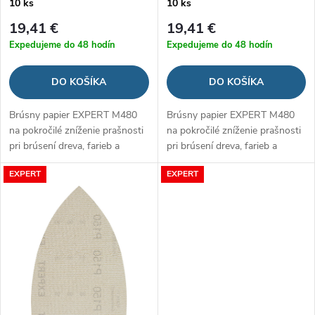
r
10 ks
10 ks
o
19,41 €
19,41 €
o
Expedujeme do 48 hodín
Expedujeme do 48 hodín
d
d
DO KOŠÍKA
DO KOŠÍKA
u
u
Brúsny papier EXPERT M480
Brúsny papier EXPERT M480
k
na pokročilé zníženie prašnosti
na pokročilé zníženie prašnosti
k
pri brúsení dreva, farieb a
pri brúsení dreva, farieb a
t
sadrokartónu
sadrokartónu
t
EXPERT
EXPERT
o
o
v
v