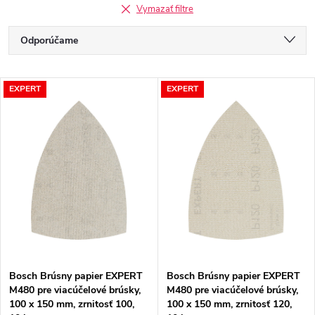
Vymazať filtre
R
Odporúčame
a
Najlacnejšie
V
EXPERT
EXPERT
Najdrahšie
d
ý
Najpredávanejšie
e
p
Abecedne
n
i
i
s
e
p
Bosch Brúsny papier EXPERT
Bosch Brúsny papier EXPERT
p
M480 pre viacúčelové brúsky,
M480 pre viacúčelové brúsky,
r
100 x 150 mm, zrnitosť 100,
100 x 150 mm, zrnitosť 120,