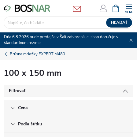
Prejsť
NÁKUPN
KOŠÍK
na
obsah
HĽADAŤ
Dňa 6.8.2026 bude predajňa v Šali zatvorená, e-shop doručuje v
štandardnom režime.
Brúsne mriežky EXPERT M480
100 x 150 mm
Filtrovať
Cena
Podľa štítku