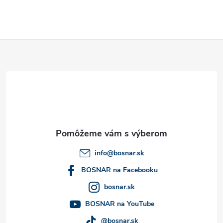
ý
p
Z
i
á
s
u
p
ä
t
info
@
bosnar.sk
i
BOSNAR na Facebooku
bosnar.sk
e
BOSNAR na YouTube
@bosnar.sk