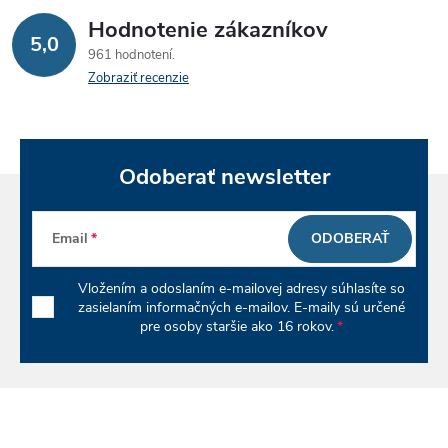
Hodnotenie zákazníkov
d
5,0
961 hodnotení
a
Zobraziť recenzie
c
i
Odoberať newsletter
e
p
Email
ODOBERAŤ
r
Vložením a odoslaním e-mailovej adresy súhlasíte so
v
zasielaním informačných e-mailov. E-maily sú určené
pre osoby staršie ako 16 rokov.
k
y
v