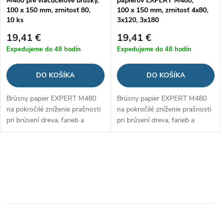
M480 pre viacúčelové brúsky,
papierov EXPERT M480,
100 x 150 mm, zrnitosť 80,
100 x 150 mm, zrnitosť 4x80,
10 ks
3x120, 3x180
19,41 €
19,41 €
Expedujeme do 48 hodín
Expedujeme do 48 hodín
DO KOŠÍKA
DO KOŠÍKA
Brúsny papier EXPERT M480
Brúsny papier EXPERT M480
na pokročilé zníženie prašnosti
na pokročilé zníženie prašnosti
pri brúsení dreva, farieb a
pri brúsení dreva, farieb a
sadrokartónu
sadrokartónu
O
v
l
á