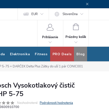
rogram
Nákup na splátky Quatro
EUR
Slovenčina
NÁKUPNÝ
KOŠÍK
Prázdny košík
Prihlásenie
ada
Elektronika
Fitness
PRO Deals
Blog
Bonus pro
HP 5-75
+ DARČEK Delta Plus Zátky do uší 1 pár CONIC001
sch Vysokotlakový čistič
HP 5-75
Neohodnotené
Podrobnosti hodnotenia
0600910700