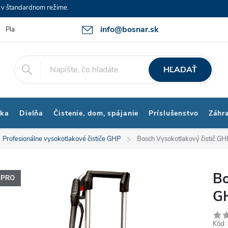
e v štandardnom režime.
info@bosnar.sk
Platby a Doprava
Kontakty
Obchodné podmienky
Bonus p
HĽADAŤ
ika
Dielňa
Čistenie, dom, spájanie
Príslušenstvo
Záhr
Profesionálne vysokotlakové čističe GHP
Bosch Vysokotlakový čistič G
Bo
PRO
G
Kód: