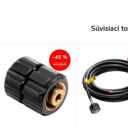
Súvisiaci t
–45 %
41,82 €