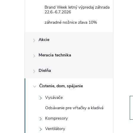
č
Brand Week letný výpredaj záhrada
22.6.-6.7.2026
n
záhradné nožnice zľava 10%
ý
Akcie
p
Meracia technika
a
Dielňa
n
Čistenie, dom, spájanie
e
Vysávače
l
Odsávanie pre vŕtačky a kladivá
Kompresory
Ventilátory