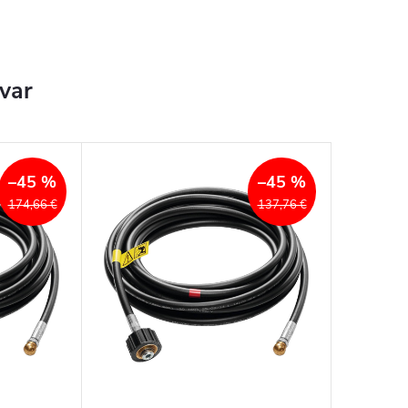
ovar
–45 %
–45 %
174,66 €
137,76 €