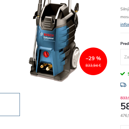
Siln
mosa
info
Pred
–29 %
833,94 €
S
833,
5
476,
Jedn
cena