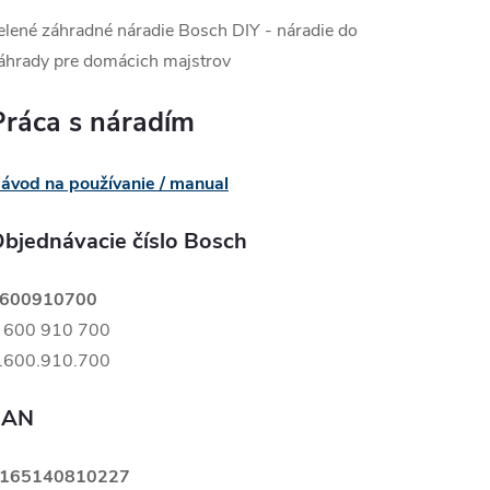
elené záhradné náradie Bosch DIY - náradie do
áhrady pre domácich majstrov
Práca s náradím
ávod na používanie / manual
bjednávacie číslo Bosch
600910700
 600 910 700
.600.910.700
EAN
165140810227