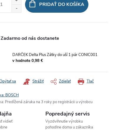
PRIDAŤ DO KOŠÍKA
Zadarmo od nás dostanete
DARČEK Delta Plus Zátky do uší 1 pár CONIC001
v hodnote 0,98 €
Opýtať sa
Strážiť
Zdieľať
Tlač
ka:
BOSCH
ka
:
Predĺžená záruka na 3 roky po registrácii u výrobcu
ajňa
Popredajný servis
ť vidieť
Vyzdvihnutie výrobku
obne
pohodlne doma u zákazníka