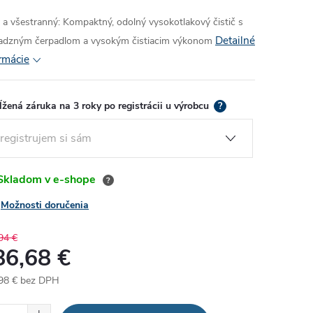
ý a všestranný: Kompaktný, odolný vysokotlakový čistič s
Detailné
dzným čerpadlom a vysokým čistiacim výkonom
rmácie
ĺžená záruka na 3 roky po registrácii u výrobcu
?
kladom v e-shope
?
Možnosti doručenia
94 €
86,68 €
98 €
bez DPH
otková
: