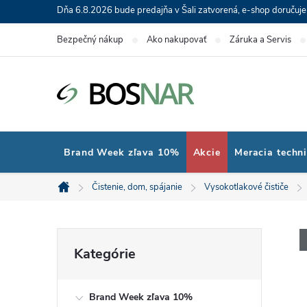
Prejsť
Dňa 6.8.2026 bude predajňa v Šali zatvorená, e-shop doručuj
na
Bezpečný nákup
Ako nakupovať
Záruka a Servis
obsah
Brand Week zľava 10%
Akcie
Meracia techn
Čistenie, dom, spájanie
Vysokotlakové čističe
Domov
B
Preskočiť
Kategórie
kategórie
o
Brand Week zľava 10%