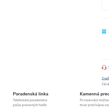
Znač
Záru
Poradenská linka
Kamenná pred
Telefonické poradenstvo
Po rezervácii možnos
počas pracovných hodín
tovar pred kúpou os