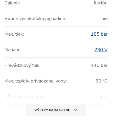
Balenie
:
kartón
Bubon vysokotlakovej hadice
:
nie
Max. tlak
:
185 bar
Napätie
:
230 V
Prevádzkový tlak
:
140 bar
Max. teplota privádzanej vody
:
50 °C
Dĺžka sieťovej šnúry
:
5 m
VŠETKY PARAMETRE