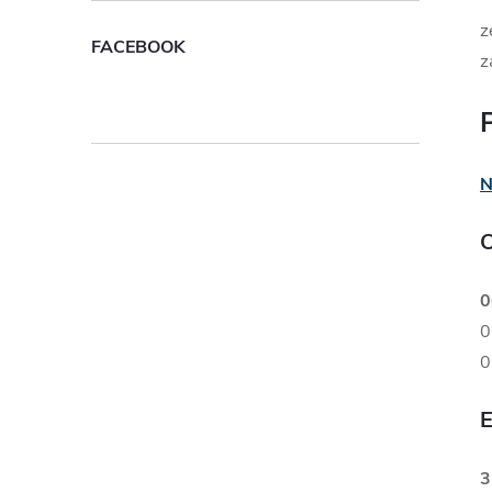
z
FACEBOOK
z
N
O
0
0
0
3