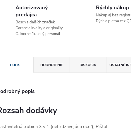
Autorizovaný
Rýchly nákup
predajca
Nákup aj bez registr
Rýchla platba cez Q
Bosch a ďalších značiek
Garancia kvality a originality
Odborne školený personál
POPIS
HODNOTENIE
DISKUSIA
OSTATNÉ IN
odrobný popis
Rozsah dodávky
astaviteľná trubica 3 v 1 (nehrdzavejúca oceľ), Pištoľ