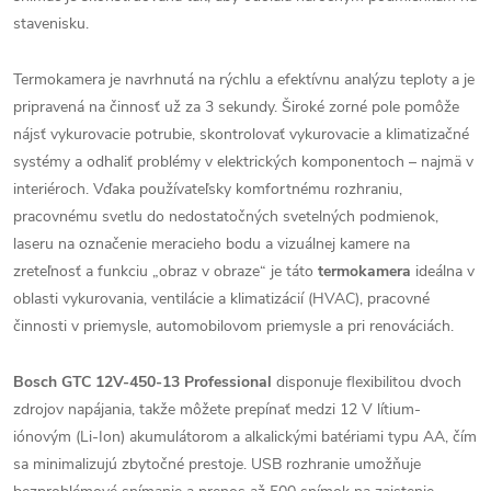
stavenisku.
Termokamera je navrhnutá na rýchlu a efektívnu analýzu teploty a je
pripravená na činnosť už za 3 sekundy. Široké zorné pole pomôže
nájsť vykurovacie potrubie, skontrolovať vykurovacie a klimatizačné
systémy a odhaliť problémy v elektrických komponentoch – najmä v
interiéroch. Vďaka používateľsky komfortnému rozhraniu,
pracovnému svetlu do nedostatočných svetelných podmienok,
laseru na označenie meracieho bodu a vizuálnej kamere na
zreteľnosť a funkciu „obraz v obraze“ je táto
termokamera
ideálna v
oblasti vykurovania, ventilácie a klimatizácií (HVAC), pracovné
činnosti v priemysle, automobilovom priemysle a pri renováciách.
Bosch GTC 12V-450-13 Professional
disponuje flexibilitou dvoch
zdrojov napájania, takže môžete prepínať medzi 12 V lítium-
iónovým (Li-Ion) akumulátorom a alkalickými batériami typu AA, čím
sa minimalizujú zbytočné prestoje. USB rozhranie umožňuje