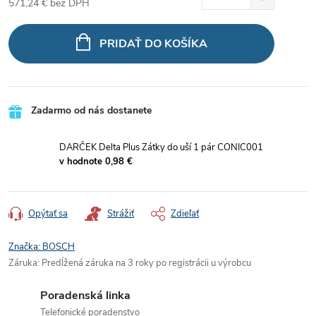
571,24 €
bez DPH
Jednotková
cena:
PRIDAŤ DO KOŠÍKA
Zadarmo od nás dostanete
DARČEK Delta Plus Zátky do uší 1 pár CONIC001
v hodnote 0,98 €
Opýtať sa
Strážiť
Zdieľať
Značka:
BOSCH
Záruka
:
Predĺžená záruka na 3 roky po registrácii u výrobcu
Poradenská linka
Telefonické poradenstvo