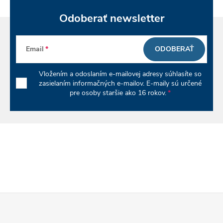
Odoberať newsletter
Email
ODOBERAŤ
Vložením a odoslaním e-mailovej adresy súhlasíte so
zasielaním informačných e-mailov. E-maily sú určené
pre osoby staršie ako 16 rokov.
Z