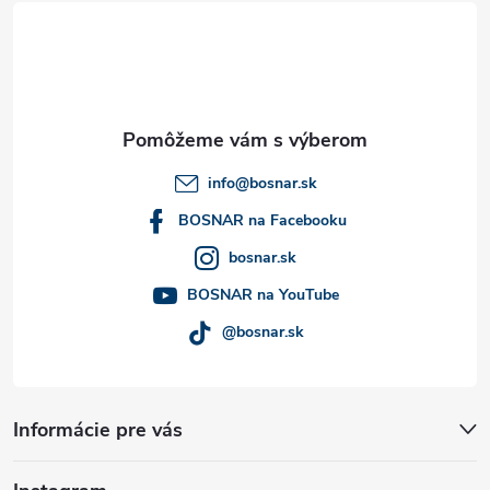
á
p
ä
t
info
@
bosnar.sk
i
BOSNAR na Facebooku
bosnar.sk
e
BOSNAR na YouTube
@bosnar.sk
Informácie pre vás