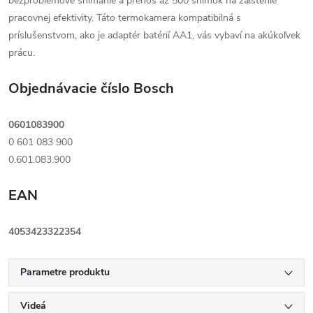
bezproblémové snímanie a prenos až 500 snímok na zaistenie
pracovnej efektivity. Táto termokamera kompatibilná s
príslušenstvom, ako je adaptér batérií AA1, vás vybaví na akúkoľvek
prácu.
Objednávacie číslo Bosch
0601083900
0 601 083 900
0.601.083.900
EAN
4053423322354
Parametre produktu
Videá