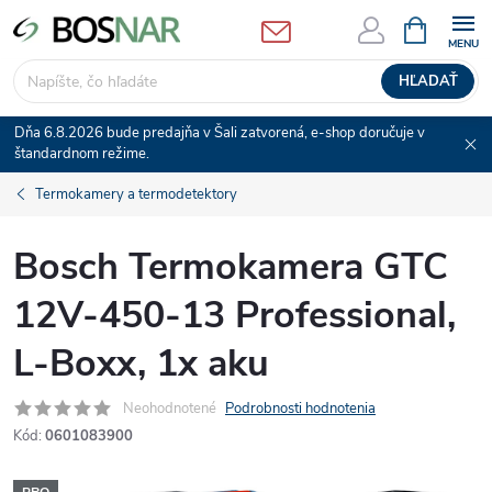
Prejsť
NÁKUPN
KOŠÍK
na
obsah
HĽADAŤ
Dňa 6.8.2026 bude predajňa v Šali zatvorená, e-shop doručuje v
štandardnom režime.
Termokamery a termodetektory
Bosch Termokamera GTC
12V-450-13 Professional,
L-Boxx, 1x aku
Neohodnotené
Podrobnosti hodnotenia
Kód:
0601083900