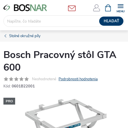
Prejsť
NÁKUPN
KOŠÍK
na
obsah
HĽADAŤ
Stolné okružné píly
Bosch Pracovný stôl GTA
600
Neohodnotené
Podrobnosti hodnotenia
Kód:
0601B22001
PRO