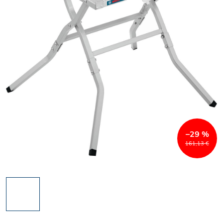
–29 %
161,13 €