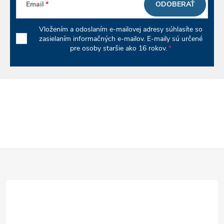
Email
ODOBERAŤ
Vložením a odoslaním e-mailovej adresy súhlasíte so
zasielaním informačných e-mailov. E-maily sú určené
pre osoby staršie ako 16 rokov.
Z
á
p