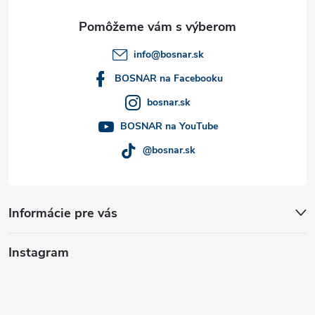
ä
t
info
@
bosnar.sk
i
BOSNAR na Facebooku
bosnar.sk
e
BOSNAR na YouTube
@bosnar.sk
Informácie pre vás
Instagram