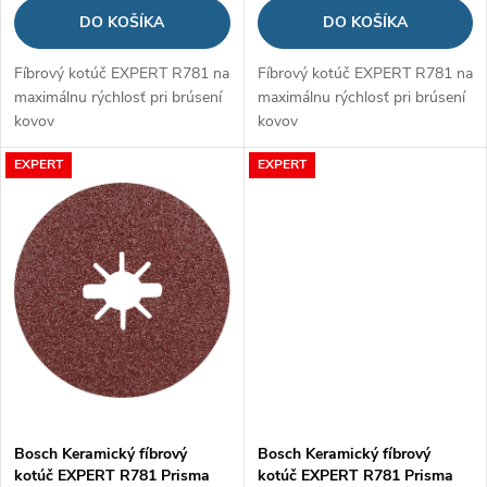
d
DO KOŠÍKA
DO KOŠÍKA
u
u
Fíbrový kotúč EXPERT R781 na
Fíbrový kotúč EXPERT R781 na
k
maximálnu rýchlosť pri brúsení
maximálnu rýchlosť pri brúsení
k
kovov
kovov
t
t
EXPERT
EXPERT
o
o
v
v
Bosch Keramický fíbrový
Bosch Keramický fíbrový
kotúč EXPERT R781 Prisma
kotúč EXPERT R781 Prisma