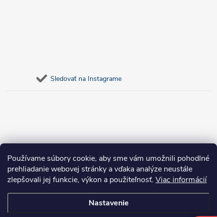
Sledovať na Instagrame
Používame súbory cookie, aby sme vám umožnili pohodlné
prehliadanie webovej stránky a vďaka analýze neustále
zlepšovali jej funkcie, výkon a použiteľnosť.
Viac informácií
Nastavenie
Copyright 2026
bosnar.sk
. Všetky práva vyhradené.
Upraviť nastavenie