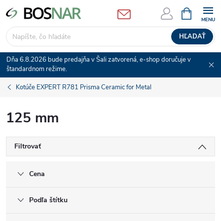
Prejsť
NÁKUPN
KOŠÍK
na
obsah
HĽADAŤ
Dňa 6.8.2026 bude predajňa v Šali zatvorená, e-shop doručuje v
štandardnom režime.
Kotúče EXPERT R781 Prisma Ceramic for Metal
125 mm
Filtrovať
Cena
Podľa štítku