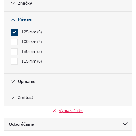
Značky
Priemer
125 mm
6
100 mm
2
180 mm
3
115 mm
6
Upínanie
Zrnitosť
Vymazať filtre
R
Odporúčame