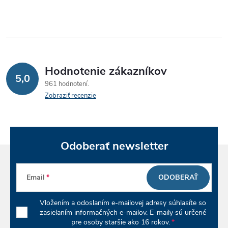
v
l
á
Hodnotenie zákazníkov
d
5,0
961 hodnotení
a
Zobraziť recenzie
c
i
Odoberať newsletter
e
p
Email
ODOBERAŤ
r
Vložením a odoslaním e-mailovej adresy súhlasíte so
v
zasielaním informačných e-mailov. E-maily sú určené
pre osoby staršie ako 16 rokov.