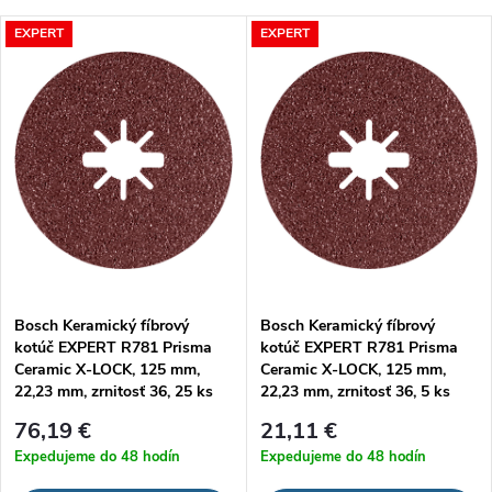
a
Najlacnejšie
V
EXPERT
EXPERT
Najdrahšie
d
ý
Najpredávanejšie
e
p
Abecedne
n
i
i
s
e
p
Bosch Keramický fíbrový
Bosch Keramický fíbrový
p
kotúč EXPERT R781 Prisma
kotúč EXPERT R781 Prisma
r
Ceramic X-LOCK, 125 mm,
Ceramic X-LOCK, 125 mm,
r
22,23 mm, zrnitosť 36, 25 ks
22,23 mm, zrnitosť 36, 5 ks
o
76,19 €
21,11 €
o
Expedujeme do 48 hodín
Expedujeme do 48 hodín
d