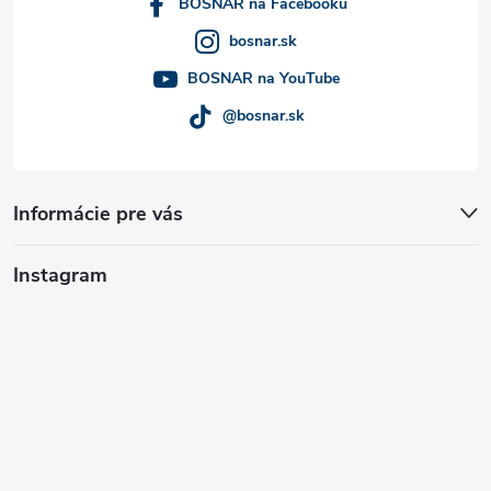
i
BOSNAR na Facebooku
bosnar.sk
e
BOSNAR na YouTube
@bosnar.sk
Informácie pre vás
Instagram