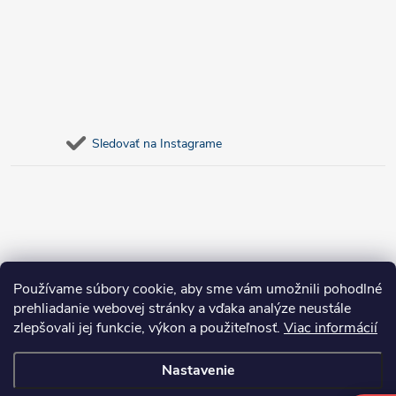
Sledovať na Instagrame
Používame súbory cookie, aby sme vám umožnili pohodlné
prehliadanie webovej stránky a vďaka analýze neustále
zlepšovali jej funkcie, výkon a použiteľnosť.
Viac informácií
Nastavenie
Copyright 2026
bosnar.sk
. Všetky práva vyhradené.
Upraviť nastavenie