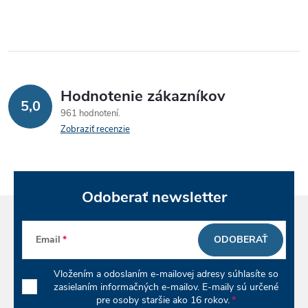
v
l
á
Hodnotenie zákazníkov
d
5,0
961 hodnotení
a
Zobraziť recenzie
c
i
Odoberať newsletter
e
p
Email
ODOBERAŤ
r
Vložením a odoslaním e-mailovej adresy súhlasíte so
v
zasielaním informačných e-mailov. E-maily sú určené
pre osoby staršie ako 16 rokov.