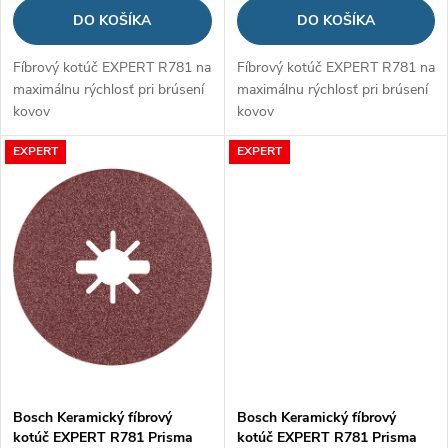
d
DO KOŠÍKA
DO KOŠÍKA
u
u
Fíbrový kotúč EXPERT R781 na
Fíbrový kotúč EXPERT R781 na
k
maximálnu rýchlosť pri brúsení
maximálnu rýchlosť pri brúsení
k
kovov
kovov
t
t
EXPERT
EXPERT
o
o
v
v
Bosch Keramický fíbrový
Bosch Keramický fíbrový
kotúč EXPERT R781 Prisma
kotúč EXPERT R781 Prisma