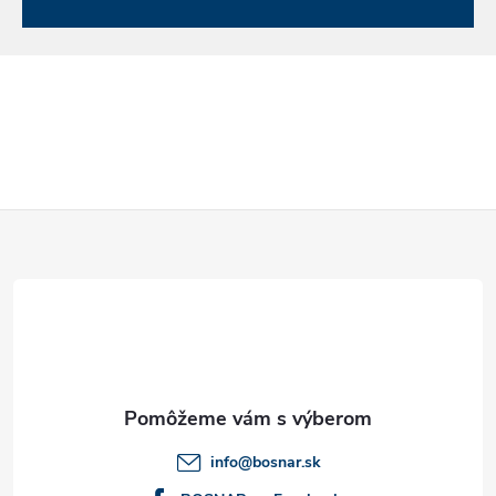
k
y
v
ý
p
Z
i
á
s
u
p
ä
t
info
@
bosnar.sk