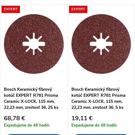
a
Najlacnejšie
V
EXPERT
EXPERT
Najdrahšie
d
ý
Najpredávanejšie
e
p
Abecedne
n
i
i
s
e
p
Bosch Keramický fíbrový
Bosch Keramický fíbrový
p
kotúč EXPERT R781 Prisma
kotúč EXPERT R781 Prisma
r
Ceramic X-LOCK, 115 mm,
Ceramic X-LOCK, 115 mm,
r
22,23 mm, zrnitosť 36, 25 ks
22,23 mm, zrnitosť 36, 5 ks
o
68,78 €
19,11 €
o
Expedujeme do 48 hodín
Expedujeme do 48 hodín
d