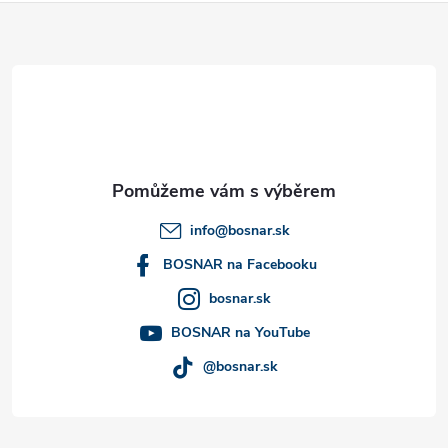
s
Z
u
á
p
a
t
info
@
bosnar.sk
í
BOSNAR na Facebooku
bosnar.sk
BOSNAR na YouTube
@bosnar.sk