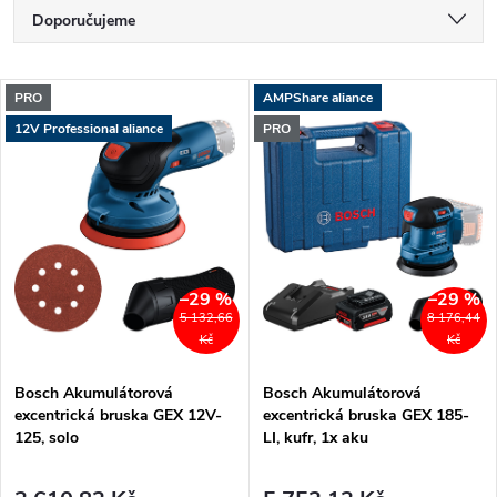
Ř
Doporučujeme
a
Nejlevnější
V
PRO
AMPShare aliance
Nejdražší
z
12V Professional aliance
PRO
ý
Nejprodávanější
e
p
Abecedně
n
i
í
–29 %
–29 %
s
5 132,66
8 176,44
p
Kč
Kč
p
Bosch Akumulátorová
Bosch Akumulátorová
r
excentrická bruska GEX 12V-
excentrická bruska GEX 185-
r
125, solo
LI, kufr, 1x aku
o
o