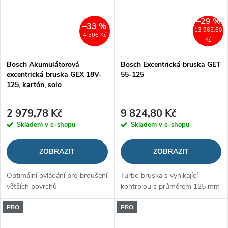
–29 %
–33 %
13 965,60
4 506 Kč
Kč
Bosch Akumulátorová
Bosch Excentrická bruska GET
excentrická bruska GEX 18V-
55-125
125, kartón, solo
2 979,78 Kč
9 824,80 Kč
Skladem v e-shopu
Skladem v e-shopu
ZOBRAZIT
ZOBRAZIT
Optimální ovládání pro broušení
Turbo bruska s vynikající
větších povrchů
kontrolou s průměrem 125 mm
PRO
PRO