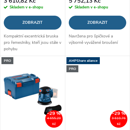
3 610,82 Kč
5 752,13 Kč
d
Skladem v e-shopu
Skladem v e-shopu
d
u
ZOBRAZIT
ZOBRAZIT
u
k
Kompaktní excentrická bruska
Navržena pro špičkové a
k
pro řemeslníky, kteří jsou stále v
výborně vyvážené broušení
t
pohybu
t
ů
PRO
AMPShare aliance
ů
PRO
–29 %
–29 %
4 655,20
3 610,76
Kč
Kč