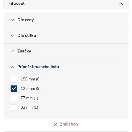
Filtrovat
Dle ceny
Dle štítku
Značky
Průměr brusného listu
150 mm
8
125 mm
9
77 mm
1
32 mm
1
Zrušit filtry