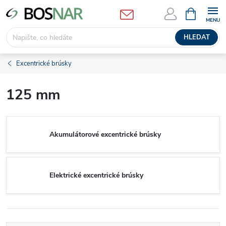
Přejít
NÁKUPNÍ
KOŠÍK
na
obsah
HLEDAT
Excentrické brúsky
125 mm
Akumulátorové excentrické brúsky
Elektrické excentrické brúsky