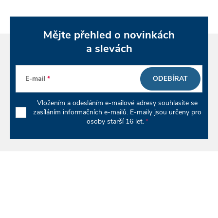
c
í
Mějte přehled o novinkách
p
a slevách
r
E-mail
ODEBÍRAT
v
k
Vložením a odesláním e-mailové adresy souhlasíte se
zasíláním informačních e-mailů. E-maily jsou určeny pro
y
osoby starší 16 let.
v
ý
p
i