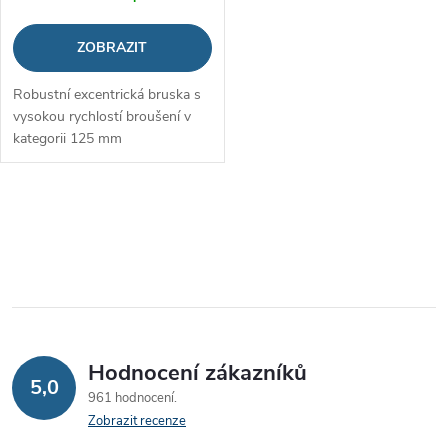
ZOBRAZIT
Robustní excentrická bruska s
vysokou rychlostí broušení v
kategorii 125 mm
O
v
l
á
Hodnocení zákazníků
d
5,0
961 hodnocení
a
Zobrazit recenze