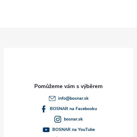
Z
á
p
a
t
info
@
bosnar.sk
í
BOSNAR na Facebooku
bosnar.sk
BOSNAR na YouTube