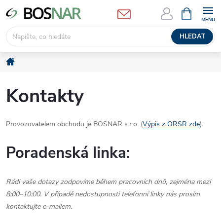
Přejít
NÁKUPNÍ
KOŠÍK
na
obsah
HLEDAT
Domů
Kontakty
Provozovatelem obchodu je BOSNAR s.r.o. (
Výpis z ORSR zde
).
Poradenská linka:
Rádi vaše dotazy zodpovíme během pracovních dnů, zejména mezi
8:00–10:00. V případě nedostupnosti telefonní linky nás prosím
kontaktujte e-mailem.