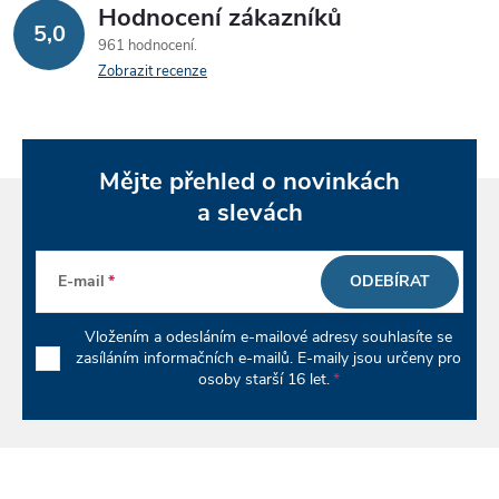
Hodnocení zákazníků
5,0
961 hodnocení
Zobrazit recenze
Mějte přehled o novinkách
a slevách
E-mail
ODEBÍRAT
Vložením a odesláním e-mailové adresy souhlasíte se
zasíláním informačních e-mailů. E-maily jsou určeny pro
osoby starší 16 let.