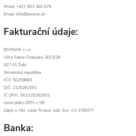
Mobil: +421 903 465 076
Email: info@bosnar.sk
Fakturační údaje:
BOSNAR s.r.o.
Ulica Sama Chalupku 2613/28
927 01 Šaľa
Slovenská republika
IČO: 50259881
DIČ: 2120262001
IČ DPH: SK2120262001
Jsme plátci DPH v SR
Zápis u Okr. súde Trnava, odd. Sro, vl.č.37607/T
Banka: