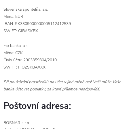
Slovenská sporiteľňa, a.s.
Měna: EUR
IBAN: SK3309000000005112412539
SWIFT: GIBASKBX
Fio banka, a.s.
Měna: CZK
Číslo účtu: 2903359304/2010
SWIFT: FIOZSKBAXXX
Při poukázání prostředků na účet v jiné měně než Vaší může Vaše
banka účtovat poplatky, za které příjemce neodpovídá.
Poštovní adresa:
BOSNAR s.r.o.