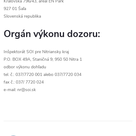
Kráľovská 796/43, areál EN Park
927 01 Šaľa
Slovenská republika
Orgán výkonu dozoru:
Inšpektorát SOI pre Nitriansky kraj
P.O. BOX 49A, Staničná 9, 950 50 Nitra 1
odbor výkonu dohľadu
tel. č.: 037/7720 001 alebo 037/7720 034
fax č.: 037/ 7720 024
e-mail: nr@soi.sk