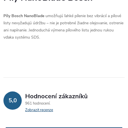
l
Píly Bosch NanoBlade
umožňujú ľahké pílenie bez vibrácií a pílové
á
listy nevyžadujú údržbu – nie je potrebné žiadne olejovanie, ostrenie
d
ani napínanie. Jednoduchá výmena pílového listu jednou rukou
vďaka systému SDS.
a
c
í
p
r
Hodnocení zákazníků
v
5,0
961 hodnocení
k
Zobrazit recenze
y