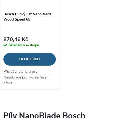
Bosch Pilový list NanoBlade
Wood Speed 65
870,46 Kč
Skladem v e-shopu
DO KOŠÍKU
Příslušenství pro pily
NanoBlade pro rychlé řezání
dřeva
O
v
Píly NanoBlade Bosch