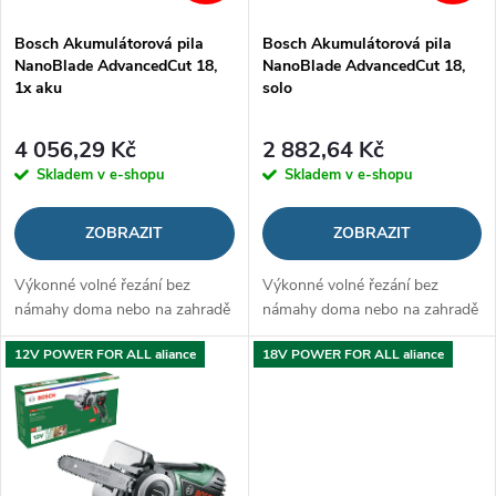
p
p
Bosch Akumulátorová pila
Bosch Akumulátorová pila
r
NanoBlade AdvancedCut 18,
NanoBlade AdvancedCut 18,
r
1x aku
solo
o
o
4 056,29 Kč
2 882,64 Kč
d
Skladem v e-shopu
Skladem v e-shopu
d
u
ZOBRAZIT
ZOBRAZIT
u
k
Výkonné volné řezání bez
Výkonné volné řezání bez
k
námahy doma nebo na zahradě
námahy doma nebo na zahradě
t
t
12V POWER FOR ALL aliance
18V POWER FOR ALL aliance
ů
ů