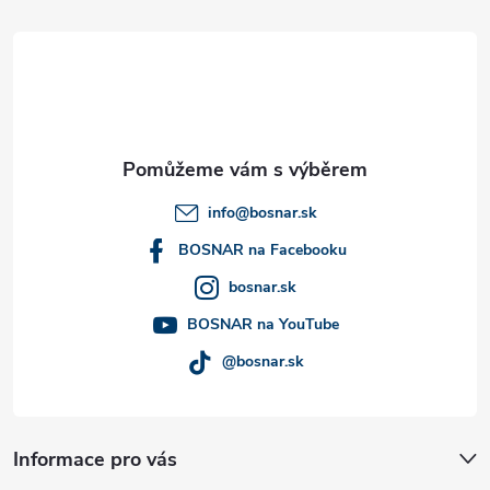
á
p
a
t
info
@
bosnar.sk
í
BOSNAR na Facebooku
bosnar.sk
BOSNAR na YouTube
@bosnar.sk
Informace pro vás