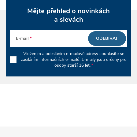
v
Mějte přehled o novinkách
ý
a slevách
p
E-mail
ODEBÍRAT
i
s
Vložením a odesláním e-mailové adresy souhlasíte se
zasíláním informačních e-mailů. E-maily jsou určeny pro
u
osoby starší 16 let.
Z