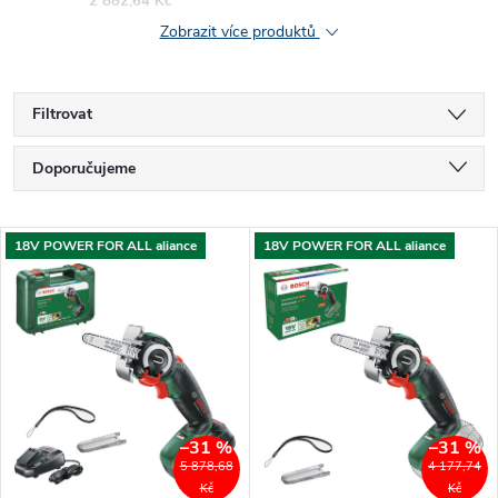
2 882,64 Kč
Zobrazit více produktů
Filtrovat
Ř
Doporučujeme
a
Nejlevnější
V
18V POWER FOR ALL aliance
18V POWER FOR ALL aliance
Nejdražší
z
ý
Nejprodávanější
e
p
Abecedně
n
i
í
–31 %
–31 %
s
5 878,68
4 177,74
Kč
Kč