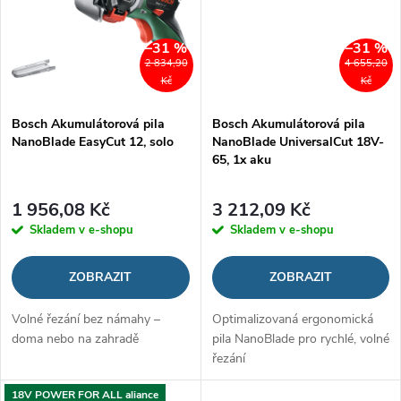
–31 %
–31 %
2 834,90
4 655,20
Kč
Kč
Bosch Akumulátorová pila
Bosch Akumulátorová pila
NanoBlade EasyCut 12, solo
NanoBlade UniversalCut 18V-
65, 1x aku
1 956,08 Kč
3 212,09 Kč
Skladem v e-shopu
Skladem v e-shopu
ZOBRAZIT
ZOBRAZIT
Volné řezání bez námahy –
Optimalizovaná ergonomická
doma nebo na zahradě
pila NanoBlade pro rychlé, volné
řezání
18V POWER FOR ALL aliance