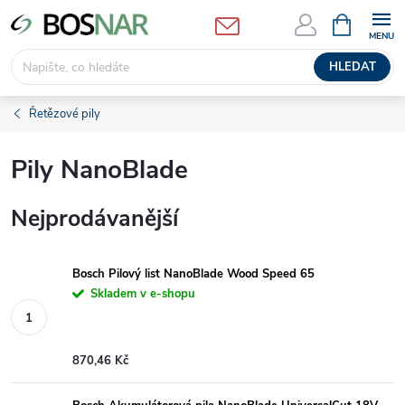
Přejít
NÁKUPNÍ
KOŠÍK
na
obsah
HLEDAT
Řetězové pily
Pily NanoBlade
Nejprodávanější
Bosch Pilový list NanoBlade Wood Speed 65
Skladem v e-shopu
870,46 Kč