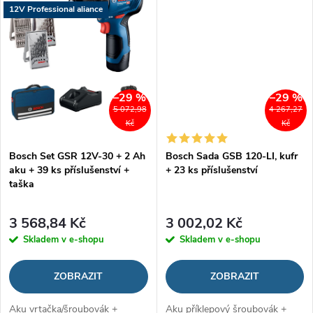
12V Professional aliance
–29 %
–29 %
5 072,98
4 267,27
Kč
Kč
Bosch Set GSR 12V-30 + 2 Ah
Bosch Sada GSB 120-LI, kufr
aku + 39 ks příslušenství +
+ 23 ks příslušenství
taška
3 568,84 Kč
3 002,02 Kč
Skladem v e-shopu
Skladem v e-shopu
ZOBRAZIT
ZOBRAZIT
Aku vrtačka/šroubovák +
Aku příklepový šroubovák +