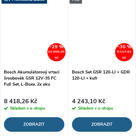
–29 %
–30 %
11 966,25
6 117,41
Kč
Kč
Bosch Akumulátorový vrtací
Bosch Set GSR 120-LI + GDR
šroubovák GSR 12V-35 FC
120-LI + kufr
Full Set, L-Boxx, 2x aku
8 418,26 Kč
4 243,10 Kč
Skladem v e-shopu
Skladem v e-shopu
ZOBRAZIT
ZOBRAZIT