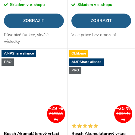
Skladem v e-shopu
Skladem v e-shopu
ZOBRAZIT
ZOBRAZIT
Působivé funkce, skvělé
Více práce bez omezení
výsledky
AMPShare aliance
Oblíbené
PRO
AMPShare aliance
PRO
–29 %
–25 %
3 163,15
4 237,43
Kč
Kč
Bosch Akumulátorový vrtací
Bosch Akumulátorový vrtací