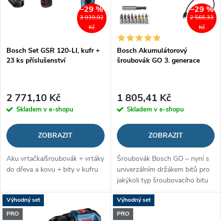
í
–29 %
–29 %
s
3 939,02
2 566,33
p
Kč
Kč
p
Bosch Set GSR 120-LI, kufr +
Bosch Akumulátorový
r
23 ks příslušenství
šroubovák GO 3. generace
r
o
o
2 771,10 Kč
1 805,41 Kč
d
Skladem v e-shopu
Skladem v e-shopu
d
u
ZOBRAZIT
ZOBRAZIT
u
k
Aku vrtačka/šroubovák + vrtáky
Šroubovák Bosch GO – nyní s
k
do dřeva a kovu + bity v kufru
univerzálním držákem bitů pro
t
jakýkoli typ šroubovacího bitu
t
ů
Výhodný set
Výhodný set
ů
PRO
PRO