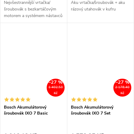
Nejvšestrannější vrtačka/
Aku vrtačka/šroubovák + aku
šroubovák s bezkartáčovým
rázový utahovák v kufru
motorem a systémem nástavců
FlexiClick v kategorii 12 V
–27 %
–27 %
1 402,53
2 178,40
Kč
Kč
Bosch Akumulátorový
Bosch Akumulátorový
šroubovák IXO 7 Basic
šroubovák IXO 7 Set