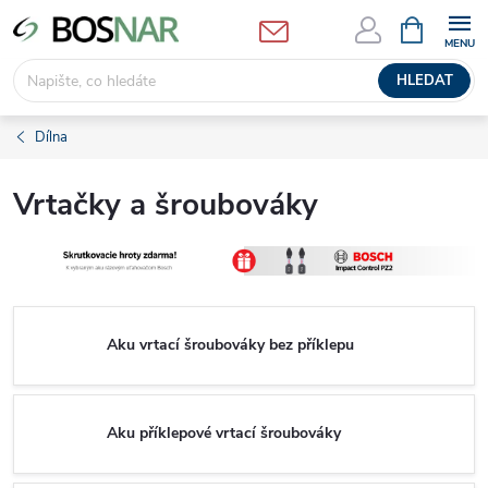
Přejít
NÁKUPNÍ
KOŠÍK
na
obsah
HLEDAT
Dílna
Vrtačky a šroubováky
Aku vrtací šroubováky bez příklepu
Aku příklepové vrtací šroubováky