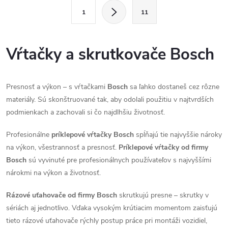
l
S
1
11
t
á
r
d
á
Vŕtačky a skrutkovače Bosch
a
n
k
c
Presnosť a výkon – s vŕtačkami
Bosch
sa ľahko dostaneš cez rôzne
o
materiály. Sú skonštruované tak, aby odolali použitiu v najtvrdších
í
v
podmienkach a zachovali si čo najdlhšiu životnosť.
á
p
n
Profesionálne
príklepové vŕtačky Bosch
spĺňajú tie najvyššie nároky
r
í
na výkon, všestrannosť a presnosť.
Príklepové vŕtačky od firmy
Bosch
sú vyvinuté pre profesionálnych používateľov s najvyššími
v
nárokmi na výkon a životnosť.
k
Rázové uťahovače od firmy Bosch
skrutkujú presne – skrutky v
y
sériách aj jednotlivo. Vďaka vysokým krútiacim momentom zaisťujú
tieto rázové uťahovače rýchly postup práce pri montáži vozidiel,