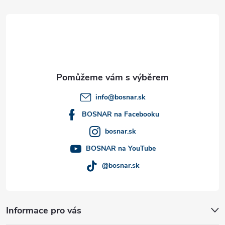
á
p
a
t
info
@
bosnar.sk
í
BOSNAR na Facebooku
bosnar.sk
BOSNAR na YouTube
@bosnar.sk
Informace pro vás