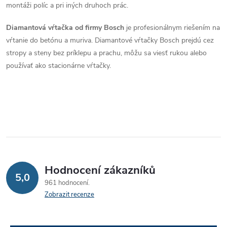
v
montáži políc a pri iných druhoch prác.
ý
Diamantová vŕtačka od firmy Bosch
je profesionálnym riešením na
p
vŕtanie do betónu a muriva. Diamantové vŕtačky Bosch prejdú cez
stropy a steny bez príklepu a prachu, môžu sa viesť rukou alebo
i
používať ako stacionárne vŕtačky.
s
u
Hodnocení zákazníků
5,0
961 hodnocení
Zobrazit recenze