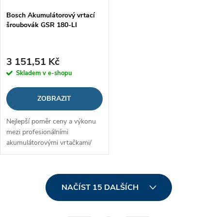
Bosch Akumulátorový vrtací
šroubovák GSR 180-LI
3 151,51 Kč
Skladem v e-shopu
ZOBRAZIT
Nejlepší poměr ceny a výkonu
mezi profesionálními
akumulátorovými vrtačkami/
šroubováky
O
NAČÍST 15 DALŠÍCH
v