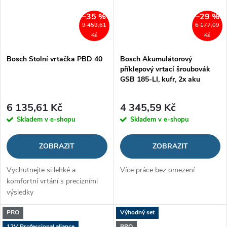
–35 %
–29 %
9 459,61
6 177,09
Kč
Kč
Bosch Stolní vrtačka PBD 40
Bosch Akumulátorový
příklepový vrtací šroubovák
GSB 185-LI, kufr, 2x aku
6 135,61 Kč
4 345,59 Kč
Skladem v e-shopu
Skladem v e-shopu
ZOBRAZIT
ZOBRAZIT
Vychutnejte si lehké a
Více práce bez omezení
komfortní vrtání s precizními
výsledky
PRO
Výhodný set
12V Professional aliance
PRO