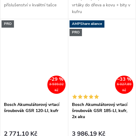
příslušenství v kvalitní tašce
vrtáky do dřeva a kovu + bity v
kufru
PRO
AMPShare aliance
PRO
–29 %
–33 %
3 939,02
6 027,89
Kč
Kč
Bosch Akumulátorový vrtací
Bosch Akumulátorový vrtací
šroubovák GSR 120-LI, kufr
šroubovák GSR 185-LI, kufr,
2x aku
2 771,10 Kč
3 986,19 Kč