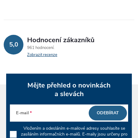
í
p
r
v
Hodnocení zákazníků
5,0
961 hodnocení
k
Zobrazit recenze
y
v
Mějte přehled o novinkách
ý
a slevách
p
i
E-mail
ODEBÍRAT
s
Vložením a odesláním e-mailové adresy souhlasíte se
zasíláním informačních e-mailů. E-maily jsou určeny pro