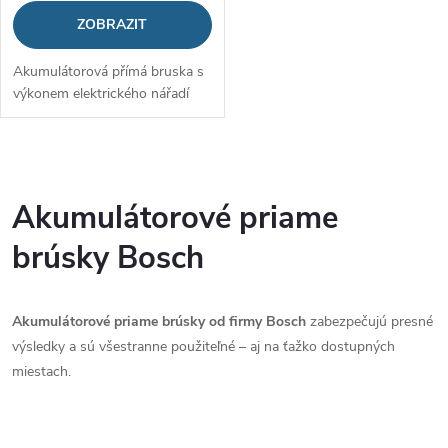
ZOBRAZIT
Akumulátorová přímá bruska s
výkonem elektrického nářadí
O
v
Akumulátorové priame
l
brúsky Bosch
á
Akumulátorové priame brúsky od firmy Bosch
zabezpečujú presné
d
výsledky a sú všestranne použiteľné – aj na ťažko dostupných
a
miestach.
c