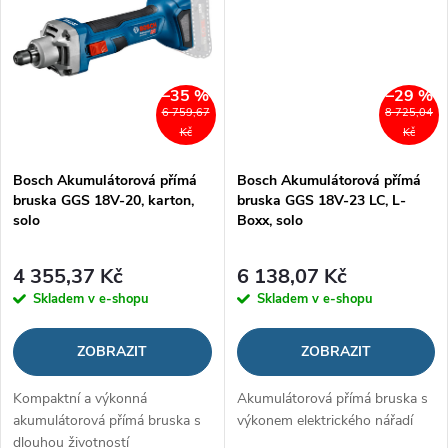
–35 %
–29 %
6 759,67
8 725,04
Kč
Kč
Bosch Akumulátorová přímá
Bosch Akumulátorová přímá
bruska GGS 18V-20, karton,
bruska GGS 18V-23 LC, L-
solo
Boxx, solo
4 355,37 Kč
6 138,07 Kč
Skladem v e-shopu
Skladem v e-shopu
ZOBRAZIT
ZOBRAZIT
Kompaktní a výkonná
Akumulátorová přímá bruska s
akumulátorová přímá bruska s
výkonem elektrického nářadí
dlouhou životností