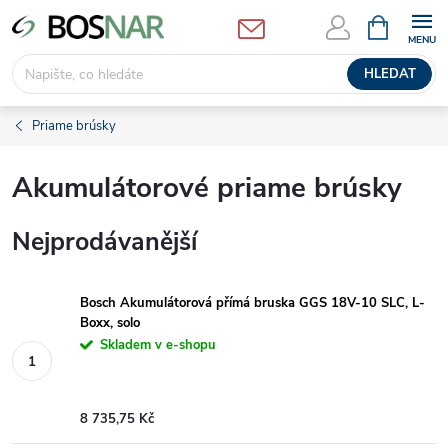
Přejít
NÁKUPNÍ
KOŠÍK
na
obsah
HLEDAT
Priame brúsky
Akumulátorové priame brúsky
Nejprodávanější
Bosch Akumulátorová přímá bruska GGS 18V-10 SLC, L-
Boxx, solo
Skladem v e-shopu
8 735,75 Kč