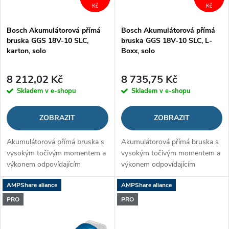
p
Kč
Kč
p
Bosch Akumulátorová přímá
Bosch Akumulátorová přímá
r
bruska GGS 18V-10 SLC,
bruska GGS 18V-10 SLC, L-
r
karton, solo
Boxx, solo
o
o
8 212,02 Kč
8 735,75 Kč
d
Skladem v e-shopu
Skladem v e-shopu
d
u
ZOBRAZIT
ZOBRAZIT
u
k
Akumulátorová přímá bruska s
Akumulátorová přímá bruska s
k
vysokým točivým momentem a
vysokým točivým momentem a
t
výkonem odpovídajícím
výkonem odpovídajícím
t
elektrickému nářadí
elektrickému nářadí
ů
AMPShare aliance
AMPShare aliance
ů
PRO
PRO