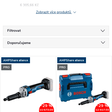
6 305,66 Kč
Zobrazit více produktů
Filtrovat
Ř
Doporučujeme
a
Nejlevnější
V
AMPShare aliance
AMPShare aliance
Nejdražší
z
PRO
PRO
ý
Nejprodávanější
e
p
Abecedně
n
i
í
–29 %
–29 %
s
11 673,09
12 417,55