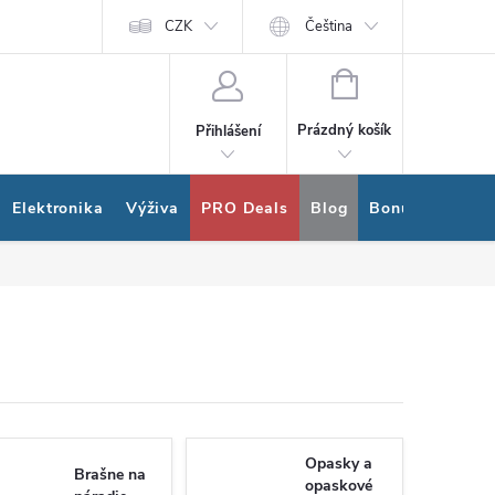
ram
Nákup na splátky Quatro
CZK
Čeština
NÁKUPNÍ
KOŠÍK
Prázdný košík
Přihlášení
Elektronika
Výživa
PRO Deals
Blog
Bonus program
Opasky a
Brašne na
opaskové