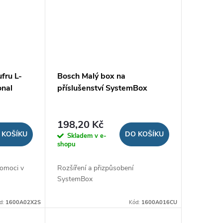
fru L-
Bosch Malý box na
onal
příslušenství SystemBox
198,20 Kč
 KOŠÍKU
DO KOŠÍKU
Skladem v e-
shopu
pomoci v
Rozšíření a přizpůsobení
SystemBox
d:
1600A02X2S
Kód:
1600A016CU