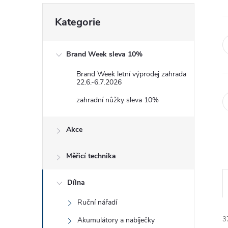
e
Přeskočit
Kategorie
kategorie
l
Brand Week sleva 10%
Brand Week letní výprodej zahrada
22.6.-6.7.2026
zahradní nůžky sleva 10%
Akce
Měřicí technika
Dílna
Ruční nářadí
3
Akumulátory a nabíječky