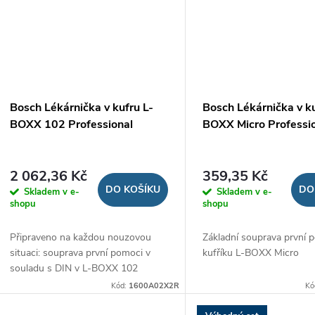
Bosch Lékárnička v kufru L-
Bosch Lékárnička v ku
BOXX 102 Professional
BOXX Micro Professi
2 062,36 Kč
359,35 Kč
DO KOŠÍKU
DO
Skladem v e-
Skladem v e-
shopu
shopu
Připraveno na každou nouzovou
Základní souprava první 
situaci: souprava první pomoci v
kufříku L-BOXX Micro
souladu s DIN v L-BOXX 102
Kód:
1600A02X2R
Kó