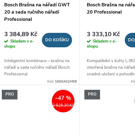
Bosch Brašna na nářadí GWT
Bosch Brašna na nář
20 a sada ručního nářadí
20 Professional
Professional
3 384,89 Kč
3 333,10 Kč
DO KOŠÍKU
DO
Skladem v e-
Skladem v e-
shopu
shopu
Inteligentní kombinace – brašna na
Kompatibilní s kufry L-B
nářadí a sada ručního nářadí Bosch
otevřená brašna na nářad
Professional
snadné uložení a pohodln
přenášení
Kód:
1600A02H5B
Kó
PRO
PRO
–47 %
3 928,30 Kč