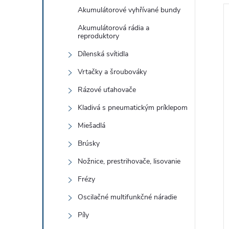
Akumulátorové vyhřívané bundy
Akumulátorová rádia a
reproduktory
Dílenská svítidla
Vrtačky a šroubováky
í
i
Rázové uťahovače
Kladivá s pneumatickým príklepom
Miešadlá
Brúsky
Nožnice, prestrihovače, lisovanie
Frézy
Oscilačné multifunkčné náradie
Píly