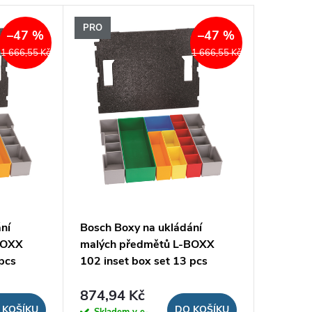
PRO
–47 %
–47 %
1 666,55 Kč
1 666,55 Kč
ní
Bosch Boxy na ukládání
BOXX
malých předmětů L-BOXX
 pcs
102 inset box set 13 pcs
874,94 Kč
 KOŠÍKU
DO KOŠÍKU
Skladem v e-