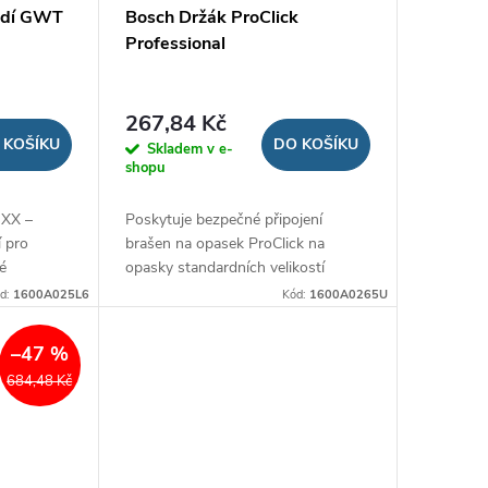
adí GWT
Bosch Držák ProClick
Professional
267,84 Kč
 KOŠÍKU
DO KOŠÍKU
Skladem v e-
shopu
OXX –
Poskytuje bezpečné připojení
í pro
brašen na opasek ProClick na
é
opasky standardních velikostí
d:
1600A025L6
Kód:
1600A0265U
–47 %
684,48 Kč