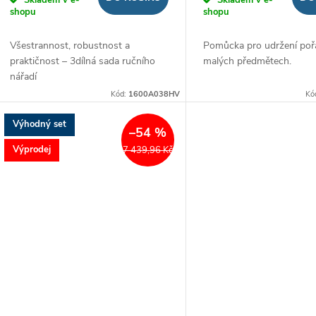
k
u
shopu
shopu
t
Všestrannost, robustnost a
Pomůcka pro udržení poř
k
praktičnost – 3dílná sada ručního
malých předmětech.
ů
nářadí
t
Kód:
1600A038HV
Kó
ů
Výhodný set
–54 %
Výprodej
7 439,96 Kč