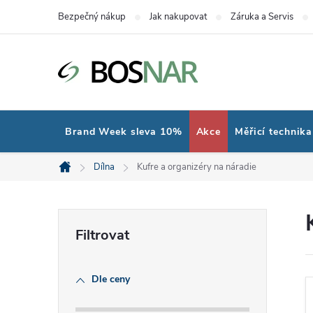
Přejít
Bezpečný nákup
Jak nakupovat
Záruka a Servis
na
obsah
Brand Week sleva 10%
Akce
Měřicí technika
Dílna
Kufre a organizéry na náradie
Domů
P
o
Dle ceny
s