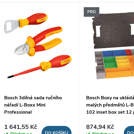
z
V
PRO
e
ý
n
p
p
s
r
p
o
r
Bosch 3dílná sada ručního
Bosch Boxy na ukládá
d
nářadí L-Boxx Mini
malých předmětů L-
o
Professional
102 inset box set 12
u
d
1 641,55 Kč
874,94 Kč
DO KOŠÍKU
DO
Skladem v e-
Skladem v e-