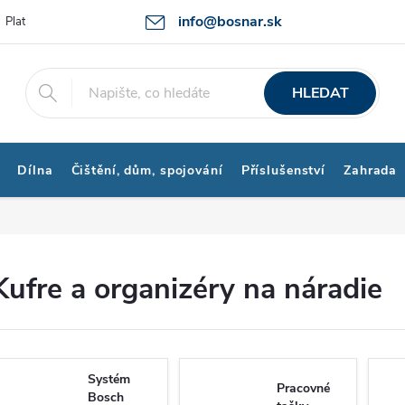
info@bosnar.sk
Platby a Doprava
Kontakty
Obchodní podmínky
Bonus prog
HLEDAT
Dílna
Čištění, dům, spojování
Příslušenství
Zahrada
Kufre a organizéry na náradie
Systém
Pracovné
Bosch