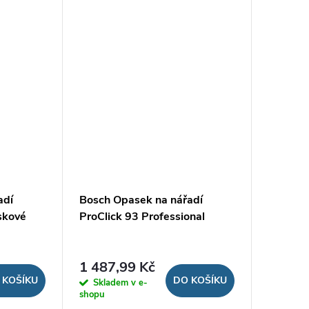
adí
Bosch Opasek na nářadí
skové
ProClick 93 Professional
1 487,99 Kč
 KOŠÍKU
DO KOŠÍKU
Skladem v e-
shopu