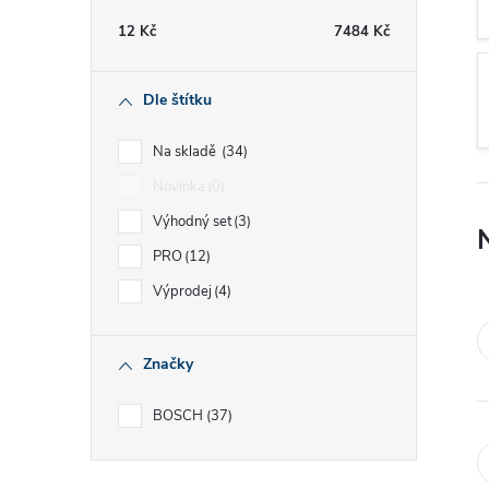
t
12
Kč
7484
Kč
r
Dle štítku
a
Na skladě
34
n
Novinka
0
Výhodný set
3
n
PRO
12
í
Výprodej
4
p
Značky
a
BOSCH
37
n