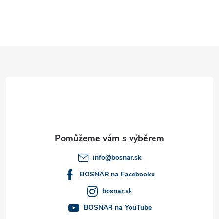
Z
á
p
a
t
info
@
bosnar.sk
í
BOSNAR na Facebooku
bosnar.sk
BOSNAR na YouTube