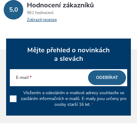
r
í
Hodnocení zákazníků
5,0
v
961 hodnocení
Zobrazit recenze
k
y
v
Mějte přehled o novinkách
a slevách
ý
p
E-mail
ODEBÍRAT
i
Vložením a odesláním e-mailové adresy souhlasíte se
s
zasíláním informačních e-mailů. E-maily jsou určeny pro
osoby starší 16 let.
u