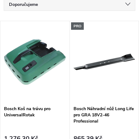
Ř
Doporučujeme
a
Nejlevnější
V
PRO
Nejdražší
z
ý
Nejprodávanější
e
p
Abecedně
n
i
í
s
p
p
Bosch Koš na trávu pro
Bosch Náhradní nůž Long Life
r
UniversalRotak
pro GRA 18V2-46
r
Professional
o
o
1 276,30 Kč
865,39 Kč