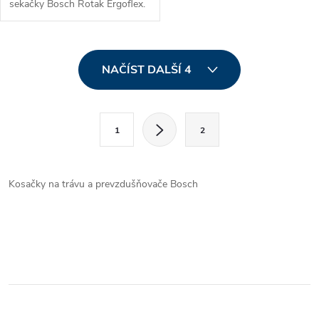
sekačky Bosch Rotak Ergoflex.
O
NAČÍST DALŠÍ 4
v
l
S
1
2
t
á
r
d
á
Kosačky na trávu a prevzdušňovače Bosch
a
n
k
c
o
í
v
á
p
n