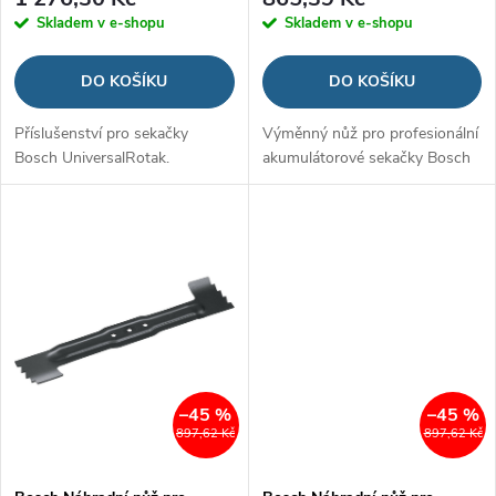
d
Skladem v e-shopu
Skladem v e-shopu
d
u
DO KOŠÍKU
DO KOŠÍKU
u
k
Příslušenství pro sekačky
Výměnný nůž pro profesionální
k
Bosch UniversalRotak.
akumulátorové sekačky Bosch
t
t
ů
ů
–45 %
–45 %
897,62 Kč
897,62 Kč