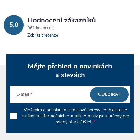
Hodnocení zákazníků
5,0
961 hodnocení
Zobrazit recenze
Mějte přehled o novinkách
a slevách
E-mail
ODEBÍRAT
Vložením a odesláním e-mailové adresy souhlasíte se
zasíláním informačních e-mailů. E-maily jsou určeny pro
osoby starší 16 let.