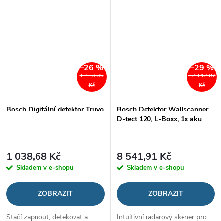
–26 %
–29 %
1 413,30
12 142,02
Kč
Kč
Bosch Digitální detektor Truvo
Bosch Detektor Wallscanner
D-tect 120, L-Boxx, 1x aku
1 038,68 Kč
8 541,91 Kč
Skladem v e-shopu
Skladem v e-shopu
ZOBRAZIT
ZOBRAZIT
Stačí zapnout, detekovat a
Intuitivní radarový skener pro