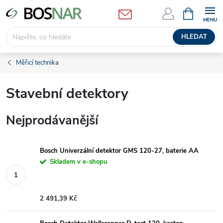
Přejít
NÁKUPNÍ
KOŠÍK
na
obsah
HLEDAT
Měřicí technika
Stavební detektory
Nejprodávanější
Bosch Univerzální detektor GMS 120-27, baterie AA
Skladem v e-shopu
2 491,39 Kč