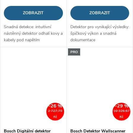
ZOBRAZIT
ZOBRAZIT
Snadná detekce: intuitivní
Detektor pro vynikající výsledky:
nástěnný detektor odhalí kovy a
špičkový výkon a snadná
kabely pod napětím
dokumentace
PRO
–26 %
–29 %
2 727,79
10 326,67
Kč
Kč
Bosch Digitální detektor
Bosch Detektor Wallscanner