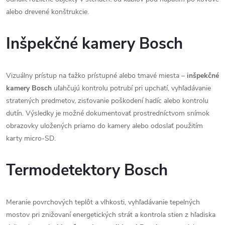
d
alebo drevené konštrukcie.
a
Inšpekčné kamery Bosch
c
í
Vizuálny prístup na ťažko prístupné alebo tmavé miesta –
inšpekčné
kamery Bosch
uľahčujú kontrolu potrubí pri upchatí, vyhľadávanie
p
stratených predmetov, zisťovanie poškodení hadíc alebo kontrolu
r
dutín. Výsledky je možné dokumentovať prostredníctvom snímok
obrazovky uložených priamo do kamery alebo odoslať použitím
v
karty micro-SD.
k
Termodetektory Bosch
y
v
Meranie povrchových teplôt a vlhkosti, vyhľadávanie tepelných
ý
mostov pri znižovaní energetických strát a kontrola stien z hľadiska