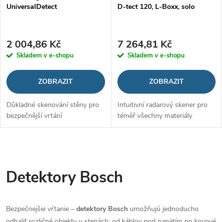
UniversalDetect
D-tect 120, L-Boxx, solo
2 004,86 Kč
7 264,81 Kč
Skladem v e-shopu
Skladem v e-shopu
ZOBRAZIT
ZOBRAZIT
Důkladné skenování stěny pro
Intuitivní radarový skener pro
bezpečnější vrtání
téměř všechny materiály
O
v
Detektory Bosch
l
Bezpečnejšie vŕtanie –
detektory Bosch
umožňujú jednoducho
á
odhaliť rozličné objekty v stenách: od káblov pod napätím po kovové