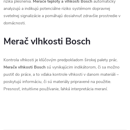
rizika plesnenia.
Merače teploty a vlhkosti Bosch
automaticky
p
analyzujú a indikujú potenciálne riziko systémom dopravnej
i
svetelnej signalizácie a pomáhajú dosiahnuť zdravšie prostredie v
domácnosti.
s
u
Merač vlhkosti Bosch
Kontrola vlhkosti je kľúčovým predpokladom širokej palety prác.
Merače vlhkosti Bosch
sú vynikajúcim indikátorom, či sa možno
pustiť do práce, a to vďaka kontrole vlhkosti v danom materiáli –
poskytujú informáciu, či sú materiály pripravené na použitie.
Presnosť, intuitívne používanie, ľahká interpretácia meraní.