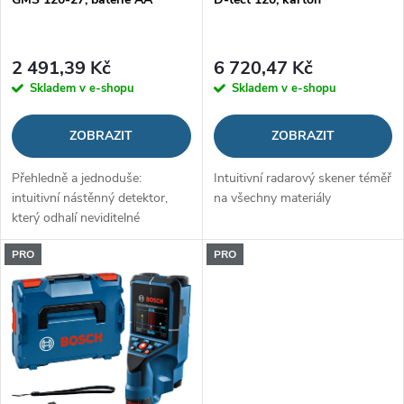
r
o
o
2 491,39 Kč
6 720,47 Kč
d
Skladem v e-shopu
Skladem v e-shopu
d
u
ZOBRAZIT
ZOBRAZIT
u
k
Přehledně a jednoduše:
Intuitivní radarový skener téměř
k
intuitivní nástěnný detektor,
na všechny materiály
t
který odhalí neviditelné
t
ů
PRO
PRO
ů