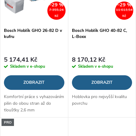
–29 %
–29 %
7 355,24
11 613,54
Kč
Kč
Bosch Hoblík GHO 26-82 D v
Bosch Hoblík GHO 40-82 C,
kufru
L-Boxx
5 174,41 Kč
8 170,12 Kč
Skladem v e-shopu
Skladem v e-shopu
ZOBRAZIT
ZOBRAZIT
Komfortní práce s vyhazováním
Hoblovka pro nejvyšší kvalitu
pilin do obou stran až do
povrchu
tloušťky 2,6 mm
PRO