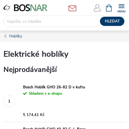
Přejít
NÁKUPNÍ
KOŠÍK
na
obsah
HLEDAT
Hoblíky
Elektrické hoblíky
Nejprodávanější
Bosch Hoblík GHO 26-82 D v kufru
Skladem v e-shopu
5 174,41 Kč