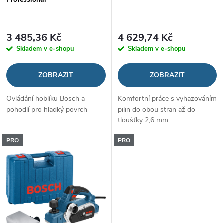
r
o
o
3 485,36 Kč
4 629,74 Kč
d
Skladem v e-shopu
Skladem v e-shopu
d
u
ZOBRAZIT
ZOBRAZIT
u
k
Ovládání hoblíku Bosch a
Komfortní práce s vyhazováním
k
pohodlí pro hladký povrch
pilin do obou stran až do
t
tloušťky 2,6 mm
t
ů
PRO
PRO
ů