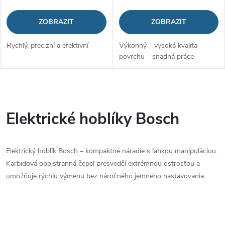
ZOBRAZIT
ZOBRAZIT
Rychlý, precizní a efektivní
Výkonný – vysoká kvalita
povrchu – snadná práce
O
v
Elektrické hoblíky Bosch
l
Elektrický hoblík Bosch – kompaktné náradie s ľahkou manipuláciou.
á
Karbidová obojstranná čepeľ presvedčí extrémnou ostrosťou a
d
umožňuje rýchlu výmenu bez náročného jemného nastavovania.
a
c