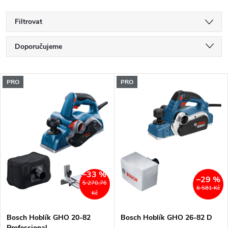
Filtrovat
Ř
Doporučujeme
a
Nejlevnější
V
PRO
PRO
Nejdražší
z
ý
Nejprodávanější
e
p
Abecedně
n
i
í
–33 %
s
–29 %
5 270,76
6 581 Kč
p
Kč
p
Bosch Hoblík GHO 20-82
Bosch Hoblík GHO 26-82 D
r
Professional