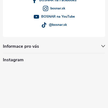
í
BOSNAR na Facebooku
bosnar.sk
BOSNAR na YouTube
@bosnar.sk
Informace pro vás
Instagram