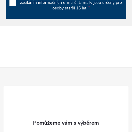
zasíláním informačních e-mailů. E-maily jsou určeny pro
osoby starší 16 let.
Z
á
p
a