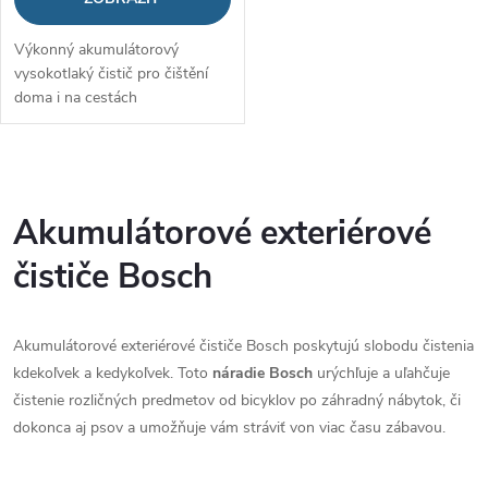
Výkonný akumulátorový
vysokotlaký čistič pro čištění
doma i na cestách
O
v
Akumulátorové exteriérové
l
čističe Bosch
á
Akumulátorové exteriérové čističe Bosch poskytujú slobodu čistenia
d
kdekoľvek a kedykoľvek. Toto
náradie Bosch
urýchľuje a uľahčuje
a
čistenie rozličných predmetov od bicyklov po záhradný nábytok, či
dokonca aj psov a umožňuje vám stráviť von viac času zábavou.
c