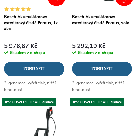
p
Kč
Kč
p
Bosch Akumulátorový
Bosch Akumulátorový
r
exteriérový čistič Fontus, 1x
exteriérový čistič Fontus, solo
r
aku
o
o
5 976,67 Kč
5 292,19 Kč
d
Skladem v e-shopu
Skladem v e-shopu
d
u
ZOBRAZIT
ZOBRAZIT
u
k
2. generace: vyšší tlak, nižší
2. generace: vyšší tlak, nižší
k
hmotnost
hmotnost
t
t
36V POWER FOR ALL aliance
36V POWER FOR ALL aliance
ů
ů