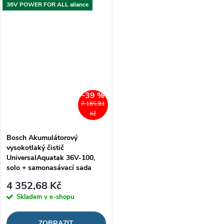
36V POWER FOR ALL aliance
–39 %
7 185,81
Kč
Bosch Akumulátorový
vysokotlaký čistič
UniversalAquatak 36V-100,
solo + samonasávací sada
4 352,68 Kč
Skladem v e-shopu
ZOBRAZIT