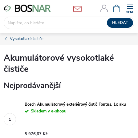
Přejít
NÁKUPNÍ
KOŠÍK
na
obsah
HLEDAT
Vysokotlaké čističe
Akumulátorové vysokotlaké
čističe
Nejprodávanější
Bosch Akumulátorový exteriérový čistič Fontus, 1x aku
Skladem v e-shopu
5 976,67 Kč