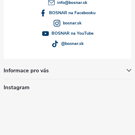
t
info
@
bosnar.sk
í
BOSNAR na Facebooku
bosnar.sk
BOSNAR na YouTube
@bosnar.sk
Informace pro vás
Instagram