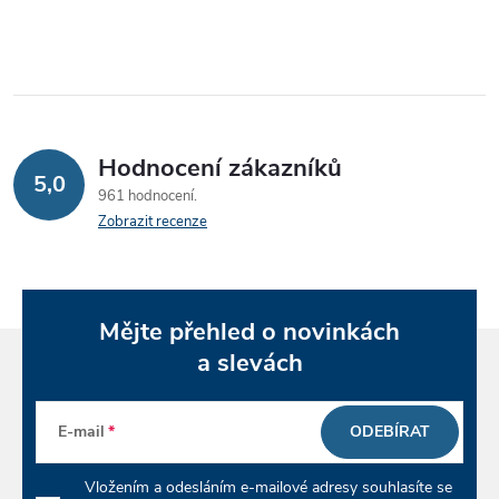
í
p
r
v
Hodnocení zákazníků
k
5,0
961 hodnocení
y
Zobrazit recenze
v
ý
Mějte přehled o novinkách
p
a slevách
i
E-mail
ODEBÍRAT
s
u
Vložením a odesláním e-mailové adresy souhlasíte se