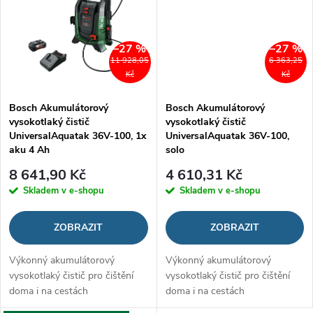
–27 %
–27 %
11 928,05
6 363,25
Kč
Kč
Bosch Akumulátorový
Bosch Akumulátorový
vysokotlaký čistič
vysokotlaký čistič
UniversalAquatak 36V-100, 1x
UniversalAquatak 36V-100,
aku 4 Ah
solo
8 641,90 Kč
4 610,31 Kč
Skladem v e-shopu
Skladem v e-shopu
ZOBRAZIT
ZOBRAZIT
Výkonný akumulátorový
Výkonný akumulátorový
vysokotlaký čistič pro čištění
vysokotlaký čistič pro čištění
doma i na cestách
doma i na cestách