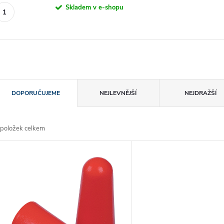
Skladem v e-shopu
Ř
DOPORUČUJEME
NEJLEVNĚJŠÍ
NEJDRAŽŠÍ
a
položek celkem
z
V
e
ý
n
p