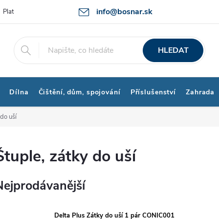
info@bosnar.sk
Platby a Doprava
Kontakty
Obchodní podmínky
Bonus prog
HLEDAT
Dílna
Čištění, dům, spojování
Příslušenství
Zahrada
 do uší
Štuple, zátky do uší
Nejprodávanější
Delta Plus Zátky do uší 1 pár CONIC001