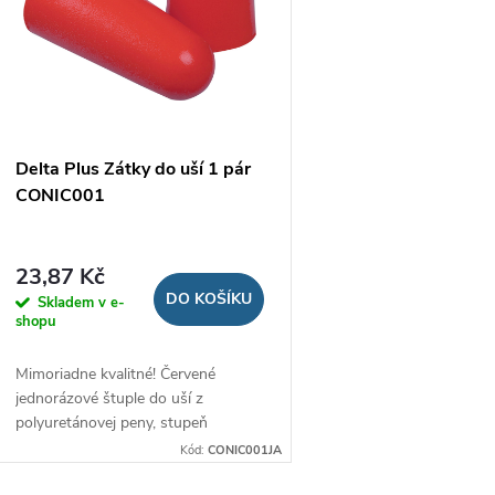
p
s
r
p
o
r
Delta Plus Zátky do uší 1 pár
d
CONIC001
o
u
d
23,87 Kč
k
DO KOŠÍKU
Skladem v e-
u
shopu
t
Mimoriadne kvalitné! Červené
k
jednorázové štuple do uší z
ů
polyuretánovej peny, stupeň
t
ochrany proti hluku 4 zo 4.
Kód:
CONIC001JA