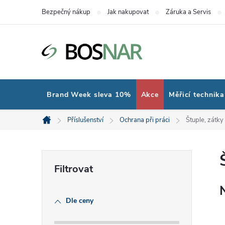
Přejít
Bezpečný nákup
Jak nakupovat
Záruka a Servis
na
obsah
Brand Week sleva 10%
Akce
Měřicí technika
Příslušenství
Ochrana při práci
Štuple, zátky
Domů
P
o
Dle ceny
s