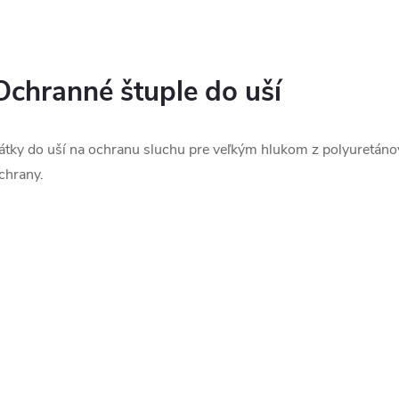
ů
O
v
Ochranné štuple do uší
á
átky do uší na ochranu sluchu pre veľkým hlukom z polyuretán
d
chrany.
a
c
p
v