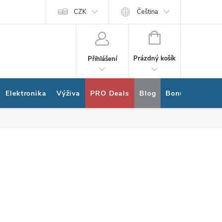
ram
Nákup na splátky Quatro
CZK
Čeština
NÁKUPNÍ
KOŠÍK
Prázdný košík
Přihlášení
Elektronika
Výživa
PRO Deals
Blog
Bonus program