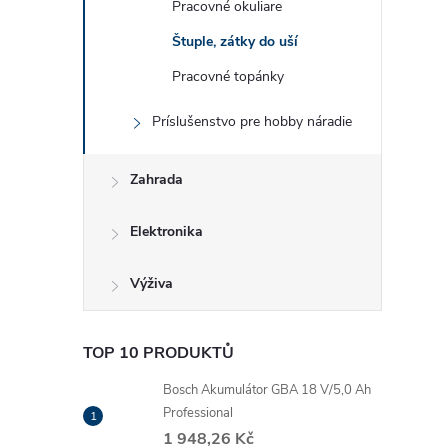
Pracovné okuliare
Štuple, zátky do uší
Pracovné topánky
Príslušenstvo pre hobby náradie
Zahrada
i
Elektronika
Výživa
TOP 10 PRODUKTŮ
Bosch Akumulátor GBA 18 V/5,0 Ah
Professional
1 948,26 Kč