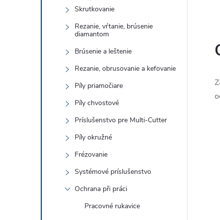
Skrutkovanie
Rezanie, vŕtanie, brúsenie
diamantom
Brúsenie a leštenie
l
Rezanie, obrusovanie a kefovanie
Z
Píly priamočiare
o
Píly chvostové
Príslušenstvo pre Multi-Cutter
Píly okružné
í
Frézovanie
Systémové príslušenstvo
Ochrana při práci
r
Pracovné rukavice