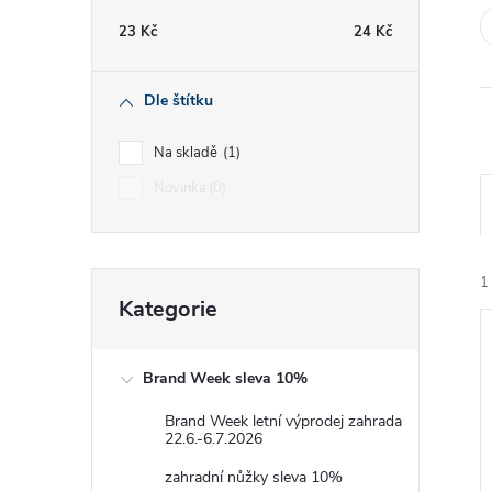
t
23
Kč
24
Kč
r
Dle štítku
a
Na skladě
1
n
Novinka
0
n
Přeskočit
í
1
Kategorie
kategorie
p
Brand Week sleva 10%
a
Brand Week letní výprodej zahrada
22.6.-6.7.2026
n
í
zahradní nůžky sleva 10%