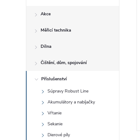
i
e
Akce
l
Měřicí technika
Dílna
Čištění, dům, spojování
Příslušenství
Súpravy Robust Line
Akumulátory a nabíjačky
Vŕtanie
Sekanie
Dierové píly