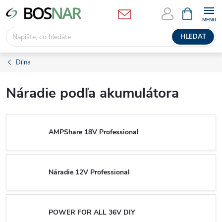
Přejít
NÁKUPNÍ
KOŠÍK
na
obsah
HLEDAT
Dílna
Náradie podľa akumulátora
AMPShare 18V Professional
Náradie 12V Professional
POWER FOR ALL 36V DIY