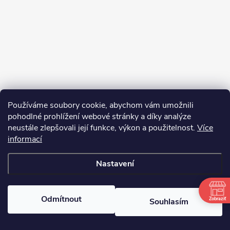
Používáme soubory cookie, abychom vám umožnili
pohodlné prohlížení webové stránky a díky analýze
neustále zlepšovali její funkce, výkon a použitelnost.
Více
informací
Sledovat na Instagramu
Nastavení
Copyright 2026
bosnar.sk
. Všechna práva vyhrazena.
Upravit nastavení
cookies
Odmítnout
Zobraziť
Souhlasím
Vytvořil Shoptet