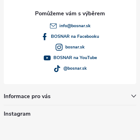
a
t
info
@
bosnar.sk
í
BOSNAR na Facebooku
bosnar.sk
BOSNAR na YouTube
@bosnar.sk
Informace pro vás
Instagram