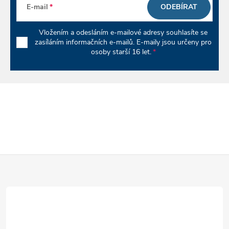
E-mail
ODEBÍRAT
Vložením a odesláním e-mailové adresy souhlasíte se
zasíláním informačních e-mailů. E-maily jsou určeny pro
osoby starší 16 let.
Z
á
p