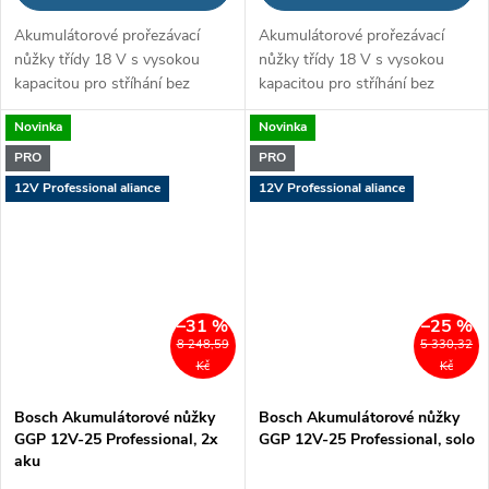
Akumulátorové prořezávací
Akumulátorové prořezávací
nůžky třídy 18 V s vysokou
nůžky třídy 18 V s vysokou
kapacitou pro stříhání bez
kapacitou pro stříhání bez
námahy
námahy
Novinka
Novinka
PRO
PRO
12V Professional aliance
12V Professional aliance
–31 %
–25 %
8 248,59
5 330,32
Kč
Kč
Bosch Akumulátorové nůžky
Bosch Akumulátorové nůžky
GGP 12V-25 Professional, 2x
GGP 12V-25 Professional, solo
aku