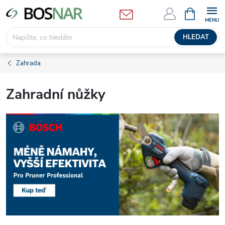
Přejít
NÁKUPNÍ
KOŠÍK
na
obsah
HLEDAT
Zahrada
Zahradní nůžky