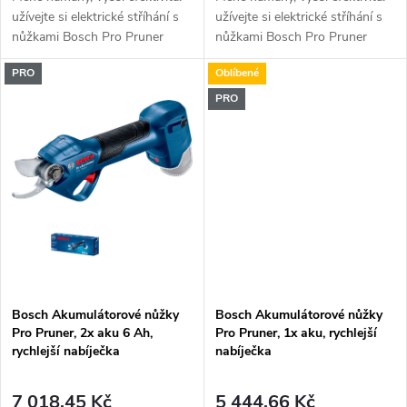
k
užívejte si elektrické stříhání s
užívejte si elektrické stříhání s
t
nůžkami Bosch Pro Pruner
nůžkami Bosch Pro Pruner
t
ů
PRO
Oblíbené
ů
PRO
Bosch Akumulátorové nůžky
Bosch Akumulátorové nůžky
Pro Pruner, 2x aku 6 Ah,
Pro Pruner, 1x aku, rychlejší
rychlejší nabíječka
nabíječka
7 018,45 Kč
5 444,66 Kč