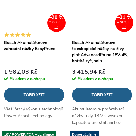
–29 %
–31 %
2 808,39
4 963,15
Kč
Kč
Bosch Akumulátorové
Bosch Akumulátorové
zahradní nůžky EasyPrune
teleskopické nůžky na živý
plot AdvancedPrune 18V-45,
krátká tyč, solo
1 982,03 Kč
3 415,94 Kč
Skladem v e-shopu
Skladem v e-shopu
ZOBRAZIT
ZOBRAZIT
Větší řezný výkon s technologií
Akumulátorové prořezávací
Power Assist Technology
nůžky třídy 18 V s vysokou
kapacitou pro stříhání bez
námahy
18V POWER FOR ALL aliance
Doporučujeme