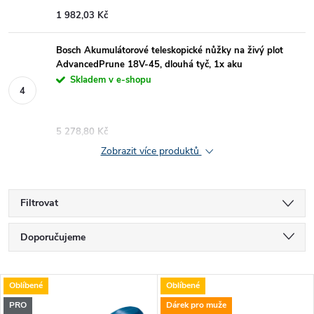
1 982,03 Kč
Bosch Akumulátorové teleskopické nůžky na živý plot
AdvancedPrune 18V-45, dlouhá tyč, 1x aku
Skladem v e-shopu
5 278,80 Kč
Zobrazit více produktů
Filtrovat
Ř
Doporučujeme
a
Nejlevnější
V
Oblíbené
Oblíbené
Nejdražší
z
PRO
Dárek pro muže