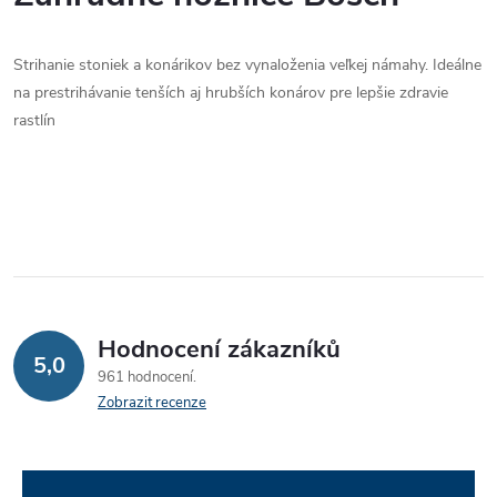
l
Strihanie stoniek a konárikov bez vynaloženia veľkej námahy. Ideálne
á
na prestrihávanie tenších aj hrubších konárov pre lepšie zdravie
d
rastlín
a
c
í
p
r
Hodnocení zákazníků
5,0
961 hodnocení
v
Zobrazit recenze
k
y