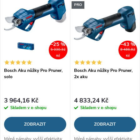
ý
Nejprodávanější
PRO
e
p
Abecedně
n
i
í
–25 %
–43 %
s
5 330,32
8 486,82
p
Kč
Kč
p
Bosch Aku nůžky Pro Pruner,
Bosch Aku nůžky Pro Pruner,
r
solo
2x aku
r
o
o
3 964,16 Kč
4 833,24 Kč
d
Skladem v e-shopu
Skladem v e-shopu
d
u
ZOBRAZIT
ZOBRAZIT
u
k
Méně námahy, vyšší efektivita:
Méně námahy, vyšší efektivita: