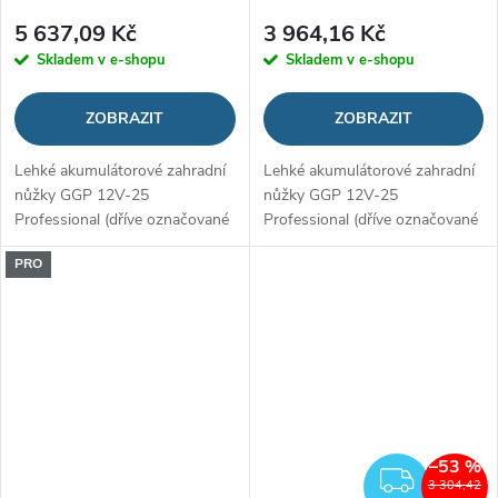
5 637,09 Kč
3 964,16 Kč
Skladem v e-shopu
Skladem v e-shopu
ZOBRAZIT
ZOBRAZIT
Lehké akumulátorové zahradní
Lehké akumulátorové zahradní
nůžky GGP 12V-25
nůžky GGP 12V-25
Professional (dříve označované
Professional (dříve označované
Pro Pruner) s vysokým
Pro Pruner) s vysokým
PRO
výkonem. Bezuhlíkový motor
výkonem. Bezuhlíkový motor
pohání čepele z nerezové oceli
pohání čepele z nerezové oceli
pro snadné...
pro snadné...
–53 %
ZDAR
3 304,42