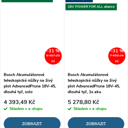
18V POWER FOR ALL aliance
–31 %
–31 %
6 367,20
7 650,34
Kč
Kč
Bosch Akumulátorové
Bosch Akumulátorové
teleskopické nůžky na živý
teleskopické nůžky na živý
plot AdvancedPrune 18V-45,
plot AdvancedPrune 18V-45,
dlouhá tyč, solo
dlouhá tyč, 1x aku
4 393,49 Kč
5 278,80 Kč
Skladem v e-shopu
Skladem v e-shopu
ZOBRAZIT
ZOBRAZIT