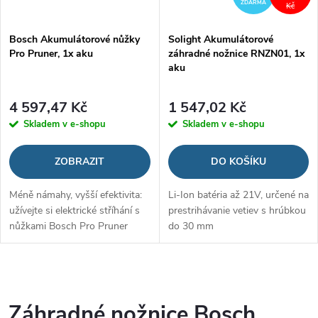
ZDARMA
Kč
Bosch Akumulátorové nůžky
Solight Akumulátorové
Pro Pruner, 1x aku
záhradné nožnice RNZN01, 1x
aku
4 597,47 Kč
1 547,02 Kč
Skladem v e-shopu
Skladem v e-shopu
ZOBRAZIT
DO KOŠÍKU
Méně námahy, vyšší efektivita:
Li-Ion batéria až 21V, určené na
užívejte si elektrické stříhání s
prestrihávanie vetiev s hrúbkou
nůžkami Bosch Pro Pruner
do 30 mm
O
v
Záhradné nožnice Bosch