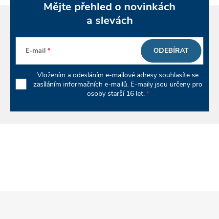
Mějte přehled o novinkách
v
a slevách
ý
p
E-mail
ODEBÍRAT
i
Vložením a odesláním e-mailové adresy souhlasíte se
zasíláním informačních e-mailů. E-maily jsou určeny pro
s
osoby starší 16 let.
u
Z