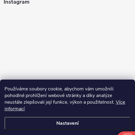
Instagram
Používáme soubory cookie, abychom vám umožnili
pohodlné prohlížení webové stránky a díky analýze
neustále zlepšovali její funkce, výkon a použitelnost.
Více
informací
Sledovat na Instagramu
Nastavení
Copyright 2026
bosnar.sk
. Všechna práva vyhrazena.
Upravit nastavení