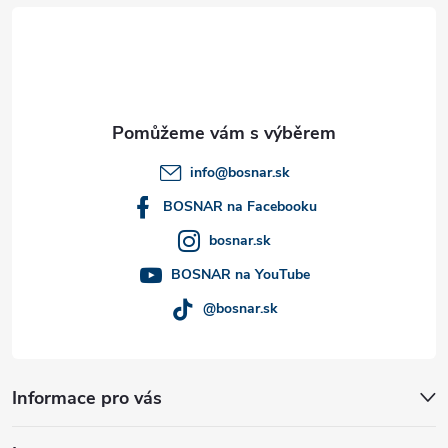
á
p
a
t
info
@
bosnar.sk
í
BOSNAR na Facebooku
bosnar.sk
BOSNAR na YouTube
@bosnar.sk
Informace pro vás