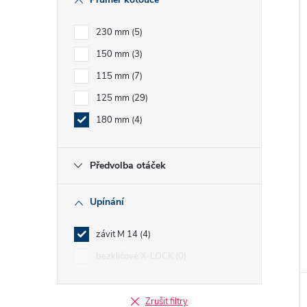
e
230 mm
5
l
150 mm
3
115 mm
7
125 mm
29
180 mm
4
Předvolba otáček
Upínání
závit M 14
4
bezklíčové X-LOCK
0
Zrušit filtry