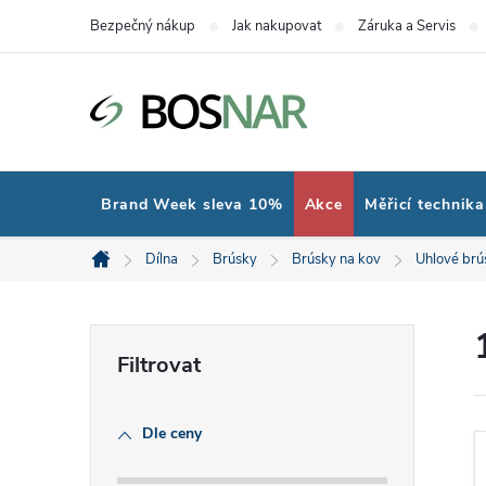
Přejít
Bezpečný nákup
Jak nakupovat
Záruka a Servis
na
obsah
Brand Week sleva 10%
Akce
Měřicí technika
Dílna
Brúsky
Brúsky na kov
Uhlové brú
Domů
P
o
Dle ceny
s