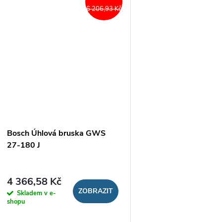
6 206,93 Kč
Bosch Úhlová bruska GWS
27-180 J
4 366,58 Kč
ZOBRAZIT
Skladem v e-
shopu