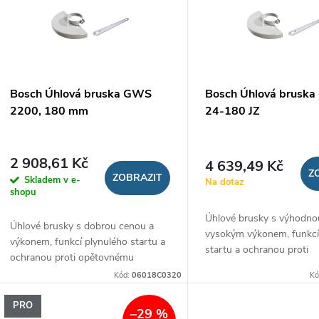
p
s
r
p
o
r
Bosch Úhlová bruska GWS
Bosch Úhlová brusk
d
2200, 180 mm
24-180 JZ
o
u
d
2 908,61 Kč
4 639,49 Kč
Z
k
ZOBRAZIT
Skladem v e-
Na dotaz
u
shopu
t
Úhlové brusky s výhodno
Úhlové brusky s dobrou cenou a
k
vysokým výkonem, funkcí
výkonem, funkcí plynulého startu a
ů
startu a ochranou proti
ochranou proti opětovnému
t
opětovnému spuštění
spuštění
Kód:
06018C0320
Kó
ů
PRO
–29 %