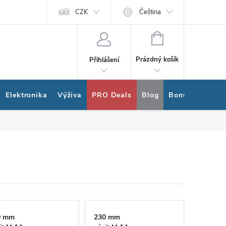
ram
Nákup na splátky Quatro
CZK
Čeština
NÁKUPNÍ
KOŠÍK
Prázdný košík
Přihlášení
Elektronika
Výživa
PRO Deals
Blog
Bonus program
0 mm
230 mm