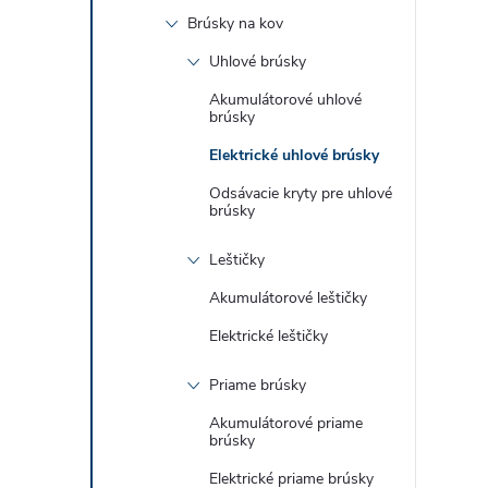
Brúsky na kov
Uhlové brúsky
Akumulátorové uhlové
brúsky
Elektrické uhlové brúsky
Odsávacie kryty pre uhlové
brúsky
Leštičky
Akumulátorové leštičky
Elektrické leštičky
Priame brúsky
Akumulátorové priame
brúsky
Elektrické priame brúsky