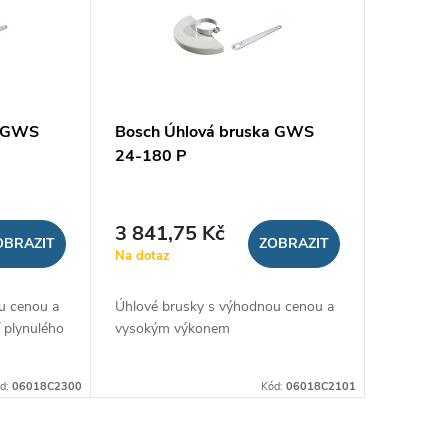
a GWS
Bosch Úhlová bruska GWS
24-180 P
3 841,75 Kč
OBRAZIT
ZOBRAZIT
Na dotaz
u cenou a
Úhlové brusky s výhodnou cenou a
 plynulého
vysokým výkonem
d:
06018C2300
Kód:
06018C2101