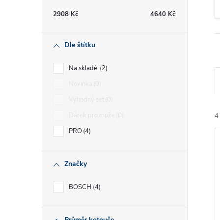
t
2908
Kč
4640
Kč
r
Dle štítku
a
Na skladě
2
n
Novinka
0
Výhodný set
0
n
Dárek pro muže
0
4
í
PRO
4
p
Značky
a
BOSCH
4
í
n
i
Průměr kotouče