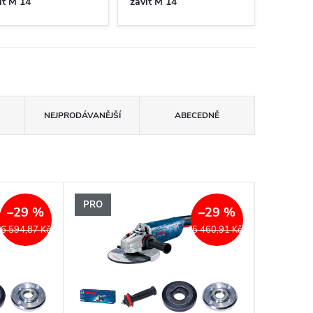
it M 14
závit M 14
NEJPRODÁVANĚJŠÍ
ABECEDNĚ
PRO
–29 %
–29 %
6 594,87 Kč
5 460,91 Kč