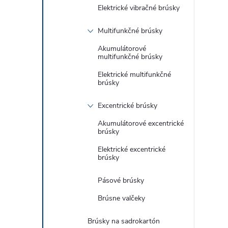
Elektrické vibračné brúsky
Multifunkčné brúsky
r
Akumulátorové
multifunkčné brúsky
Elektrické multifunkčné
brúsky
Excentrické brúsky
Akumulátorové excentrické
brúsky
Elektrické excentrické
brúsky
i
Pásové brúsky
Brúsne valčeky
Brúsky na sadrokartón