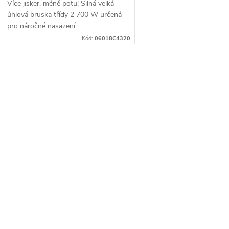
Více jisker, méně potu! Silná velká
úhlová bruska třídy 2 700 W určená
pro náročné nasazení
Kód:
06018C4320
O
v
á
d
a
c