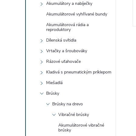
Akumulátory a nabíječky
Akumulátorové vyhřívané bundy
Akumulátorová rádia a
reproduktory
Dílenská svítidla
Vrtačky a šroubováky
Rázové uťahovače
l
Kladivá s pneumatickým príklepom
Miešadlá
Brúsky
Brúsky na drevo
Vibračné brúsky
Akumulátorové vibračné
brúsky
í