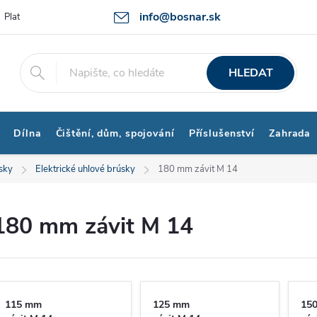
info@bosnar.sk
Platby a Doprava
Kontakty
Obchodní podmínky
Bonus prog
HLEDAT
Dílna
Čištění, dům, spojování
Příslušenství
Zahrada
sky
Elektrické uhlové brúsky
180 mm závit M 14
180 mm závit M 14
115 mm
125 mm
15