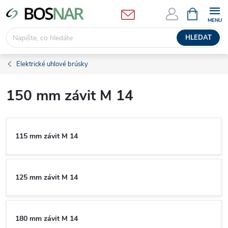
Přejít
NÁKUPNÍ
KOŠÍK
na
obsah
HLEDAT
Elektrické uhlové brúsky
150 mm závit M 14
115 mm závit M 14
125 mm závit M 14
180 mm závit M 14