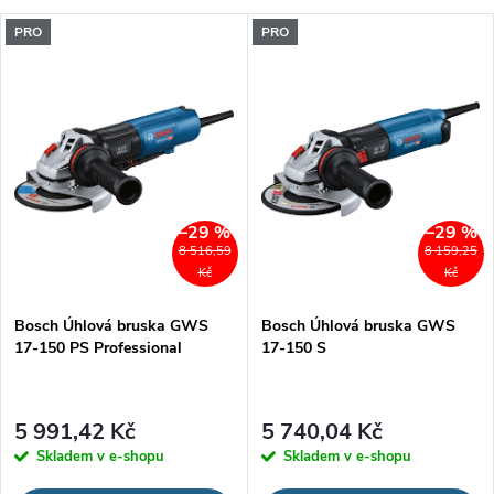
a
V
PRO
PRO
Nejdražší
z
ý
Nejprodávanější
e
p
Abecedně
n
i
í
–29 %
–29 %
s
8 516,59
8 159,25
p
Kč
Kč
p
Bosch Úhlová bruska GWS
Bosch Úhlová bruska GWS
r
17-150 PS Professional
17-150 S
r
o
o
5 991,42 Kč
5 740,04 Kč
d
Skladem v e-shopu
Skladem v e-shopu
d