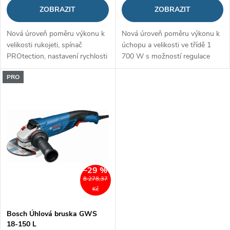
u
ZOBRAZIT
ZOBRAZIT
u
k
Nová úroveň poměru výkonu k
Nová úroveň poměru výkonu k
k
velikosti rukojeti, spínač
úchopu a velikosti ve třídě 1
t
PROtection, nastavení rychlosti
700 W s možností regulace
t
rychlosti
ů
PRO
ů
–29 %
8 278,37
Kč
Bosch Úhlová bruska GWS
18-150 L