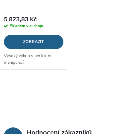
5 823,83 Kč
Skladem v e-shopu
ZOBRAZIT
Vysoký výkon s perfektní
manipulací
O
v
l
á
Hodnocení zákazníků