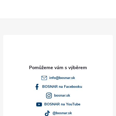
i
s
Z
u
á
p
a
t
info
@
bosnar.sk
í
BOSNAR na Facebooku
bosnar.sk
BOSNAR na YouTube
@bosnar.sk