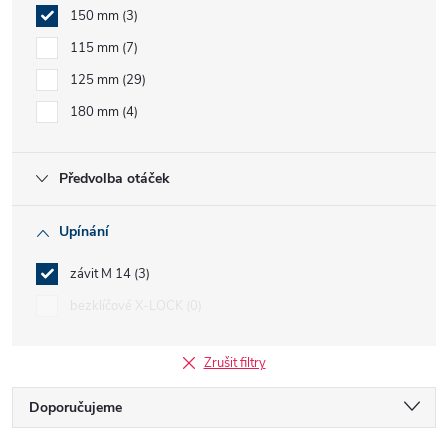
150 mm
3
115 mm
7
125 mm
29
180 mm
4
Předvolba otáček
Upínání
závit M 14
3
bezklíčové X-LOCK
0
Zrušit filtry
Ř
Doporučujeme
Nejlevnější