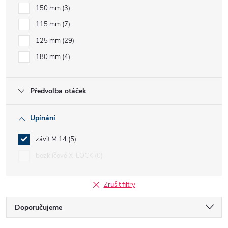
150 mm
3
115 mm
7
125 mm
29
180 mm
4
Předvolba otáček
Upínání
závit M 14
5
bezklíčové X-LOCK
0
Zrušit filtry
Ř
Doporučujeme
Nejlevnější