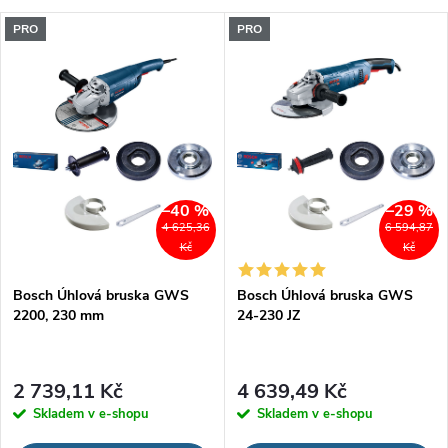
a
V
PRO
PRO
Nejdražší
z
ý
Nejprodávanější
e
p
Abecedně
n
i
í
–40 %
–29 %
s
4 625,36
6 594,87
p
Kč
Kč
p
Bosch Úhlová bruska GWS
Bosch Úhlová bruska GWS
r
2200, 230 mm
24-230 JZ
r
o
o
2 739,11 Kč
4 639,49 Kč
d
Skladem v e-shopu
Skladem v e-shopu
d