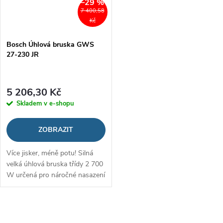
–29 %
7 400,58
Kč
Bosch Úhlová bruska GWS
27-230 JR
5 206,30 Kč
Skladem v e-shopu
ZOBRAZIT
Více jisker, méně potu! Silná
velká úhlová bruska třídy 2 700
W určená pro náročné nasazení
O