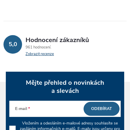
v
l
á
Hodnocení zákazníků
d
5,0
961 hodnocení
a
Zobrazit recenze
c
í
Mějte přehled o novinkách
p
a slevách
r
E-mail
ODEBÍRAT
v
k
Vložením a odesláním e-mailové adresy souhlasíte se
zasíláním informačních e-mailů. E-maily jsou určeny pro