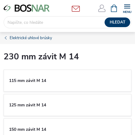
Přejít
NÁKUPNÍ
KOŠÍK
na
obsah
HLEDAT
Elektrické uhlové brúsky
230 mm závit M 14
115 mm závit M 14
125 mm závit M 14
150 mm závit M 14