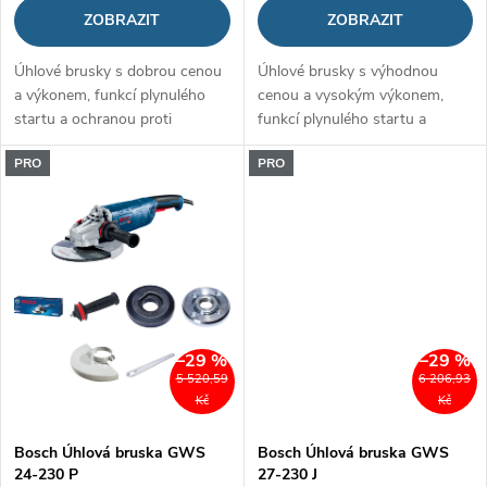
u
ZOBRAZIT
ZOBRAZIT
u
k
Úhlové brusky s dobrou cenou
Úhlové brusky s výhodnou
k
a výkonem, funkcí plynulého
cenou a vysokým výkonem,
t
startu a ochranou proti
funkcí plynulého startu a
t
opětovnému spuštění
ochranou proti opětovnému
ů
PRO
PRO
spuštění
ů
–29 %
–29 %
5 520,59
6 206,93
Kč
Kč
Bosch Úhlová bruska GWS
Bosch Úhlová bruska GWS
24-230 P
27-230 J