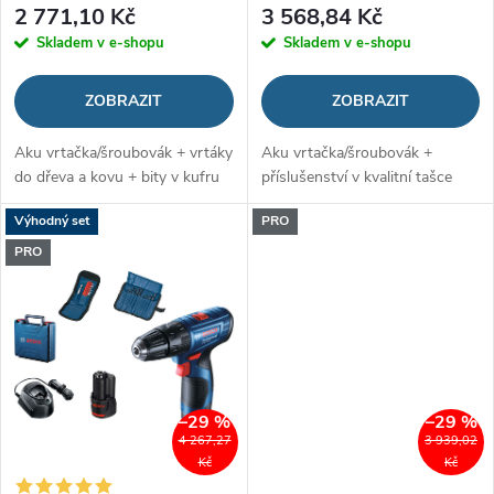
o
2 771,10 Kč
3 568,84 Kč
d
Skladem v e-shopu
Skladem v e-shopu
d
u
ZOBRAZIT
ZOBRAZIT
u
k
Aku vrtačka/šroubovák + vrtáky
Aku vrtačka/šroubovák +
k
do dřeva a kovu + bity v kufru
příslušenství v kvalitní tašce
t
t
Výhodný set
PRO
ů
PRO
ů
–29 %
–29 %
4 267,27
3 939,02
Kč
Kč