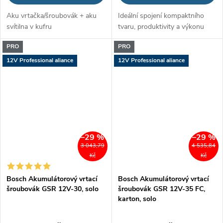
Aku vrtačka/šroubovák + aku
Ideální spojení kompaktního
svítilna v kufru
tvaru, produktivity a výkonu
PRO
PRO
12V Professional aliance
12V Professional aliance
–29 %
–29 %
3 043,79
4 535,84
Kč
Kč
Bosch Akumulátorový vrtací
Bosch Akumulátorový vrtací
šroubovák GSR 12V-30, solo
šroubovák GSR 12V-35 FC,
karton, solo