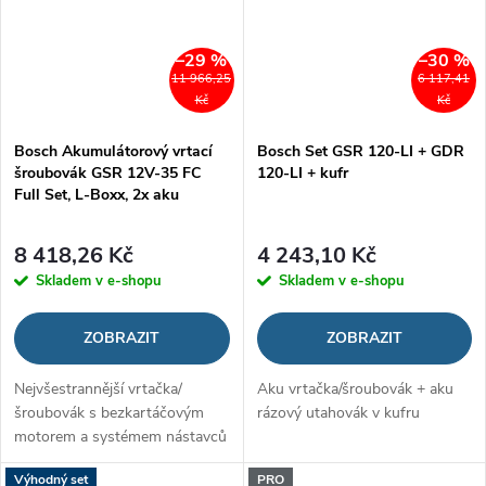
–29 %
–30 %
11 966,25
6 117,41
Kč
Kč
Bosch Akumulátorový vrtací
Bosch Set GSR 120-LI + GDR
šroubovák GSR 12V-35 FC
120-LI + kufr
Full Set, L-Boxx, 2x aku
8 418,26 Kč
4 243,10 Kč
Skladem v e-shopu
Skladem v e-shopu
ZOBRAZIT
ZOBRAZIT
Nejvšestrannější vrtačka/
Aku vrtačka/šroubovák + aku
šroubovák s bezkartáčovým
rázový utahovák v kufru
motorem a systémem nástavců
FlexiClick v kategorii 12 V
Výhodný set
PRO