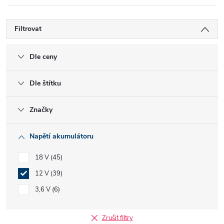
Filtrovat
Dle ceny
Dle štítku
Značky
Napětí akumulátoru
18 V
45
12 V
39
3,6 V
6
Zrušit filtry