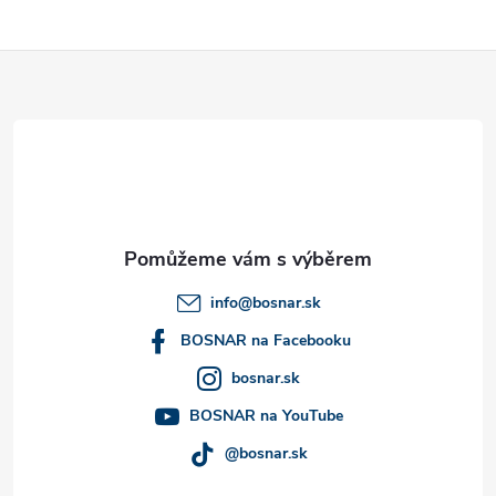
Z
á
p
a
t
info
@
bosnar.sk
í
BOSNAR na Facebooku
bosnar.sk
BOSNAR na YouTube
@bosnar.sk