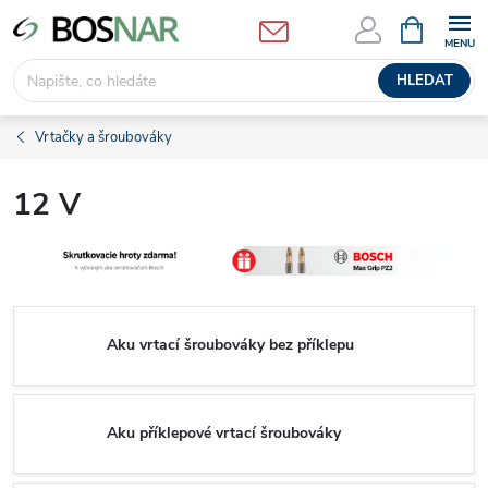
Přejít
NÁKUPNÍ
KOŠÍK
na
obsah
HLEDAT
Vrtačky a šroubováky
12 V
Aku vrtací šroubováky bez příklepu
Aku příklepové vrtací šroubováky