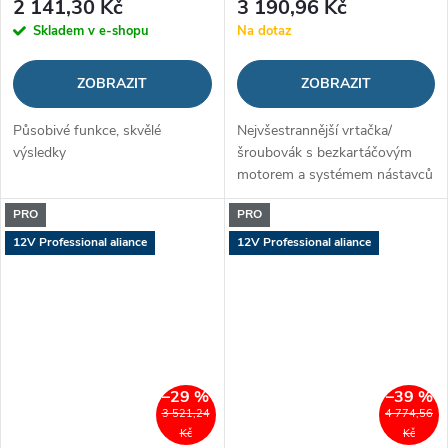
2 141,30 Kč
3 190,96 Kč
Skladem v e-shopu
Na dotaz
ZOBRAZIT
ZOBRAZIT
Působivé funkce, skvělé
Nejvšestrannější vrtačka/
výsledky
šroubovák s bezkartáčovým
motorem a systémem nástavců
FlexiClick v kategorii 12 V
PRO
PRO
12V Professional aliance
12V Professional aliance
–29 %
–39 %
3 521,24
4 774,56
Kč
Kč