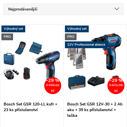
Ř
Nejprodávanější
a
Doporučujeme
V
Výhodný set
Výhodný set
Nejlevnější
z
PRO
PRO
ý
Nejdražší
12V Professional aliance
e
p
Abecedně
n
i
í
–29 %
–29 %
s
3 939,02
5 072,98
p
Kč
Kč
p
Bosch Set GSR 120-LI, kufr +
Bosch Set GSR 12V-30 + 2 Ah
r
23 ks příslušenství
aku + 39 ks příslušenství +
r
taška
o