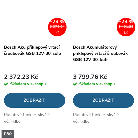
–29 %
–29 %
3 372,04
5 401,23
Kč
Kč
Bosch Aku příklepový vrtací
Bosch Akumulátorový
šroubovák GSB 12V-30, solo
příklepový vrtací šroubovák
GSB 12V-30, kufr
2 372,23 Kč
3 799,76 Kč
Skladem v e-shopu
Skladem v e-shopu
ZOBRAZIT
ZOBRAZIT
Působivé funkce, skvělé
Působivé funkce, skvělé
výsledky
výsledky
PRO