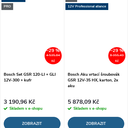
PRO
12V Professional aliance
–29 %
–29 %
4 535,84
8 355,49
Kč
Kč
Bosch Set GSR 120-LI + GLI
Bosch Aku vrtací šroubovák
12V-300 + kufr
GSR 12V-35 HX, karton, 2x
aku
3 190,96 Kč
5 878,09 Kč
Skladem v e-shopu
Skladem v e-shopu
ZOBRAZIT
ZOBRAZIT