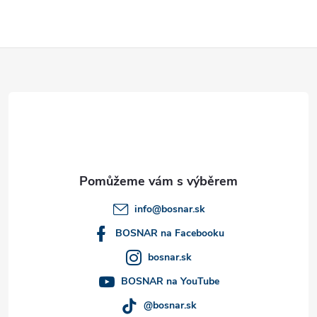
Z
á
p
a
t
info
@
bosnar.sk
í
BOSNAR na Facebooku
bosnar.sk
BOSNAR na YouTube
@bosnar.sk