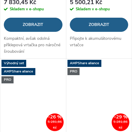
7 830,45 Kč
5 500,21 Kč
Skladem v e-shopu
Skladem v e-shopu
ZOBRAZIT
ZOBRAZIT
Kompaktní, avšak odolná
Připojte k akumulátorovému
příklepová vrtačka pro náročné
vrtačce
šroubování
Výhodný set
AMPShare aliance
AMPShare aliance
PRO
PRO
–26 %
–29 %
5 281,86
5 281,86
Kč
Kč