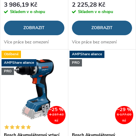
o
3 986,19 Kč
2 225,28 Kč
d
Skladem v e-shopu
Skladem v e-shopu
d
u
ZOBRAZIT
ZOBRAZIT
u
k
Více práce bez omezení
Více práce bez omezení
k
t
Oblíbené
AMPShare aliance
t
AMPShare aliance
PRO
ů
PRO
ů
–25 %
–29 %
4 237,43
6 177,09
Kč
Kč
Bosch Akumulátorový vrtací
Bosch Akumulátorový