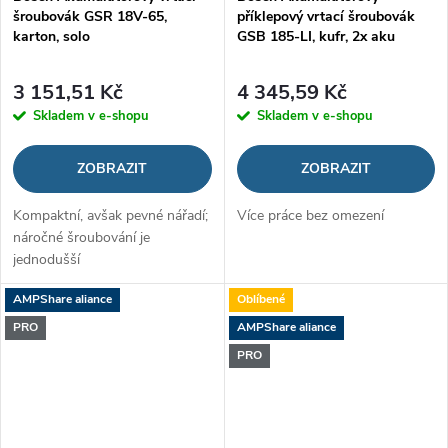
šroubovák GSR 18V-65,
příklepový vrtací šroubovák
karton, solo
GSB 185-LI, kufr, 2x aku
3 151,51 Kč
4 345,59 Kč
Skladem v e-shopu
Skladem v e-shopu
ZOBRAZIT
ZOBRAZIT
Kompaktní, avšak pevné nářadí;
Více práce bez omezení
náročné šroubování je
jednodušší
AMPShare aliance
Oblíbené
PRO
AMPShare aliance
PRO