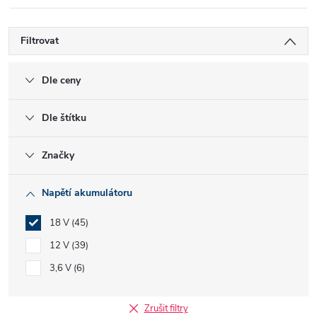
Filtrovat
Dle ceny
Dle štítku
Značky
Napětí akumulátoru
18 V
45
12 V
39
3,6 V
6
Zrušit filtry