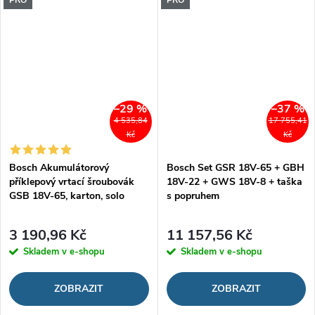
PRO
PRO
–29 %
–37 %
4 535,84
17 755,41
Kč
Kč
Bosch Akumulátorový
Bosch Set GSR 18V-65 + GBH
příklepový vrtací šroubovák
18V-22 + GWS 18V-8 + taška
GSB 18V-65, karton, solo
s popruhem
3 190,96 Kč
11 157,56 Kč
Skladem v e-shopu
Skladem v e-shopu
ZOBRAZIT
ZOBRAZIT