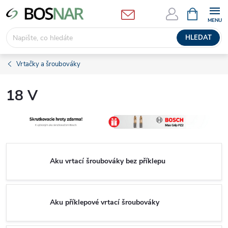
Přejít
NÁKUPNÍ
KOŠÍK
na
obsah
HLEDAT
Vrtačky a šroubováky
18 V
Aku vrtací šroubováky bez příklepu
Aku příklepové vrtací šroubováky