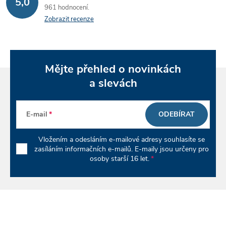
5,0
á
p
961 hodnocení
n
Zobrazit recenze
r
í
v
k
Mějte přehled o novinkách
a slevách
y
v
E-mail
ODEBÍRAT
ý
Vložením a odesláním e-mailové adresy souhlasíte se
p
zasíláním informačních e-mailů. E-maily jsou určeny pro
osoby starší 16 let.
i
s
u