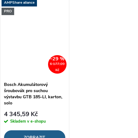
AMPShare aliance
PRO
–29 %
6 177,09
Kč
Bosch Akumulátorový
šroubovák pro suchou
výstavbu GTB 185-LI, karton,
solo
4 345,59 Kč
Skladem v e-shopu
ZOBRAZIT