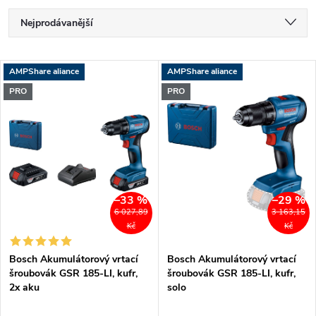
Ř
Nejprodávanější
a
Doporučujeme
V
AMPShare aliance
AMPShare aliance
Nejlevnější
z
PRO
PRO
ý
Nejdražší
e
p
Abecedně
n
i
í
–33 %
–29 %
s
6 027,89
3 163,15
p
Kč
Kč
p
Bosch Akumulátorový vrtací
Bosch Akumulátorový vrtací
r
šroubovák GSR 185-LI, kufr,
šroubovák GSR 185-LI, kufr,
r
2x aku
solo
o