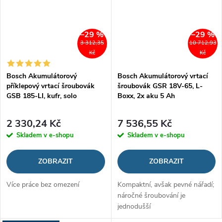
–29 %
–29 %
3 312,35
10 712,93
Kč
Kč
Bosch Akumulátorový
Bosch Akumulátorový vrtací
příklepový vrtací šroubovák
šroubovák GSR 18V-65, L-
GSB 185-LI, kufr, solo
Boxx, 2x aku 5 Ah
2 330,24 Kč
7 536,55 Kč
Skladem v e-shopu
Skladem v e-shopu
ZOBRAZIT
ZOBRAZIT
Více práce bez omezení
Kompaktní, avšak pevné nářadí;
náročné šroubování je
jednodušší