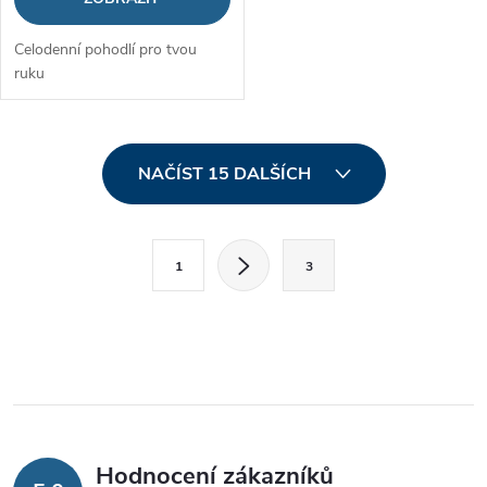
Celodenní pohodlí pro tvou
ruku
O
NAČÍST 15 DALŠÍCH
v
l
S
1
3
t
á
r
d
á
a
n
k
c
o
í
v
Hodnocení zákazníků