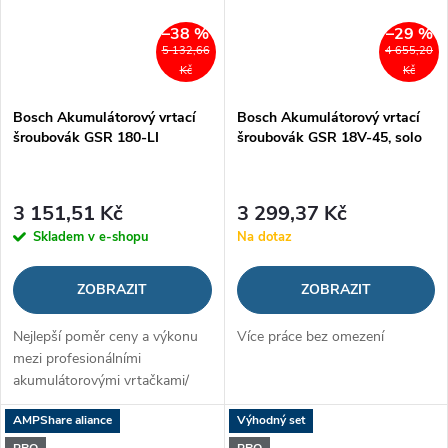
–38 %
–29 %
5 132,66
4 655,20
Kč
Kč
Bosch Akumulátorový vrtací
Bosch Akumulátorový vrtací
šroubovák GSR 180-LI
šroubovák GSR 18V-45, solo
3 151,51 Kč
3 299,37 Kč
Skladem v e-shopu
Na dotaz
ZOBRAZIT
ZOBRAZIT
Nejlepší poměr ceny a výkonu
Více práce bez omezení
mezi profesionálními
akumulátorovými vrtačkami/
šroubováky
AMPShare aliance
Výhodný set