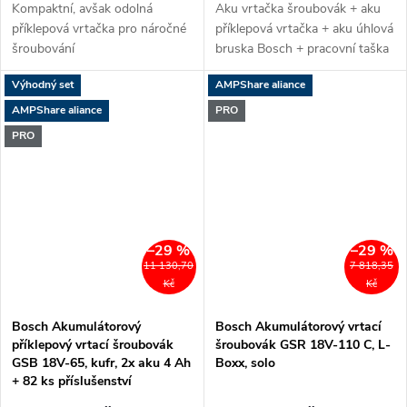
Kompaktní, avšak odolná
Aku vrtačka šroubovák + aku
příklepová vrtačka pro náročné
příklepová vrtačka + aku úhlová
šroubování
bruska Bosch + pracovní taška
s popruhem
Výhodný set
AMPShare aliance
AMPShare aliance
PRO
PRO
–29 %
–29 %
11 130,70
7 818,35
Kč
Kč
Bosch Akumulátorový
Bosch Akumulátorový vrtací
příklepový vrtací šroubovák
šroubovák GSR 18V-110 C, L-
GSB 18V-65, kufr, 2x aku 4 Ah
Boxx, solo
+ 82 ks příslušenství