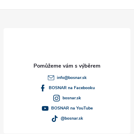
Z
á
p
a
t
info
@
bosnar.sk
í
BOSNAR na Facebooku
bosnar.sk
BOSNAR na YouTube
@bosnar.sk