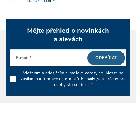
y
Zobrazit recenze
v
ý
Mějte přehled o novinkách
p
a slevách
i
E-mail
ODEBÍRAT
s
u
Vložením a odesláním e-mailové adresy souhlasíte se
zasíláním informačních e-mailů. E-maily jsou určeny pro
osoby starší 16 let.