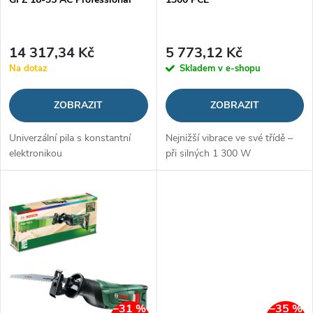
r
o
o
14 317,34 Kč
5 773,12 Kč
d
Na dotaz
Skladem v e-shopu
d
u
ZOBRAZIT
ZOBRAZIT
u
k
Univerzální pila s konstantní
Nejnižší vibrace ve své třídě –
k
elektronikou
při silných 1 300 W
t
t
ů
ů
–31 %
–35 %