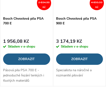
2 834,90
4 893,93
Kč
Kč
Bosch Chvostová pila PSA
Bosch Chvostová pila PSA
700 E
900 E
1 956,08 Kč
3 174,19 Kč
Skladem v e-shopu
Skladem v e-shopu
ZOBRAZIT
ZOBRAZIT
Pásová pila PSA 700 E -
Specialista na náročné a
jednoduché řezání tenkých i
rozmanité pilování
tlustých materiálů
O