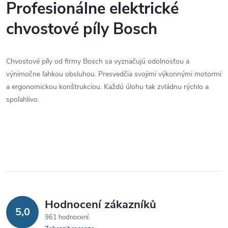
v
Profesionálne elektrické
l
chvostové píly Bosch
á
Chvostové píly od firmy Bosch sa vyznačujú odolnosťou a
d
výnimočne ľahkou obsluhou. Presvedčia svojimi výkonnými motormi
a
a ergonomickou konštrukciou. Každú úlohu tak zvládnu rýchlo a
spoľahlivo.
c
í
p
r
v
Hodnocení zákazníků
k
5,0
961 hodnocení