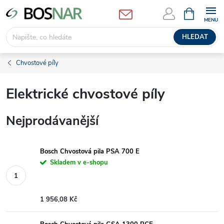
Přejít
NÁKUPNÍ
KOŠÍK
na
obsah
HLEDAT
Chvostové píly
Elektrické chvostové píly
Nejprodávanější
Bosch Chvostová pila PSA 700 E
Skladem v e-shopu
1 956,08 Kč