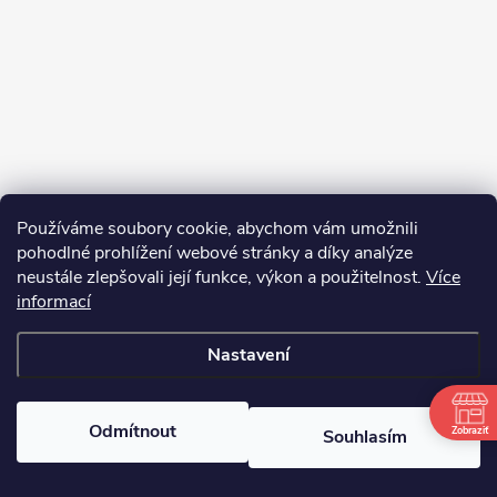
Používáme soubory cookie, abychom vám umožnili
pohodlné prohlížení webové stránky a díky analýze
neustále zlepšovali její funkce, výkon a použitelnost.
Více
informací
Sledovat na Instagramu
Nastavení
Copyright 2026
bosnar.sk
. Všechna práva vyhrazena.
Upravit nastavení
cookies
Odmítnout
Zobraziť
Souhlasím
Vytvořil Shoptet