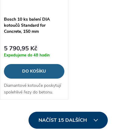
Bosch 10 ks balení DIA
kotoučů Standard for
Concrete, 150 mm
5 790,95 Kč
Expedujeme do 48 hodin
DO KOŠÍKU
Diamantové kotouče poskytují
spolehlivé řezy do betonu.
O
NAČÍST 15 DALŠÍCH
v