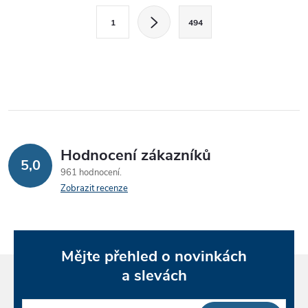
l
S
1
494
t
á
r
d
á
a
n
k
c
o
í
v
Hodnocení zákazníků
5,0
á
p
961 hodnocení
n
Zobrazit recenze
r
í
v
k
Mějte přehled o novinkách
a slevách
y