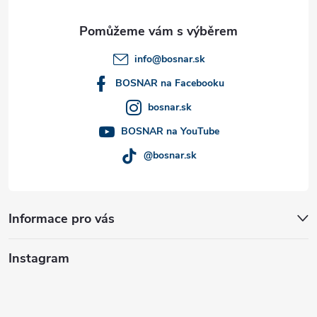
a
t
info
@
bosnar.sk
í
BOSNAR na Facebooku
bosnar.sk
BOSNAR na YouTube
@bosnar.sk
Informace pro vás
Instagram