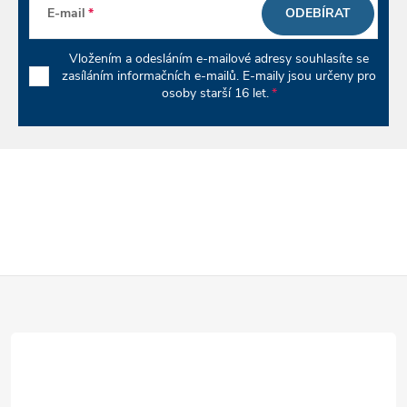
v
E-mail
ODEBÍRAT
ý
Vložením a odesláním e-mailové adresy souhlasíte se
p
zasíláním informačních e-mailů. E-maily jsou určeny pro
osoby starší 16 let.
i
s
u
Z
á
p