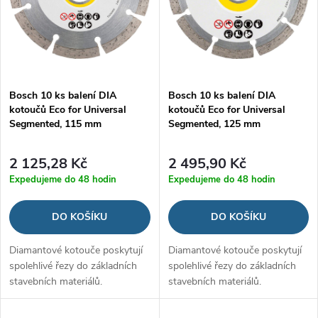
n
i
í
s
p
p
Bosch 10 ks balení DIA
Bosch 10 ks balení DIA
r
kotoučů Eco for Universal
kotoučů Eco for Universal
r
Segmented, 115 mm
Segmented, 125 mm
o
o
2 125,28 Kč
2 495,90 Kč
d
Expedujeme do 48 hodin
Expedujeme do 48 hodin
d
u
DO KOŠÍKU
DO KOŠÍKU
u
k
Diamantové kotouče poskytují
Diamantové kotouče poskytují
k
spolehlivé řezy do základních
spolehlivé řezy do základních
t
stavebních materiálů.
stavebních materiálů.
t