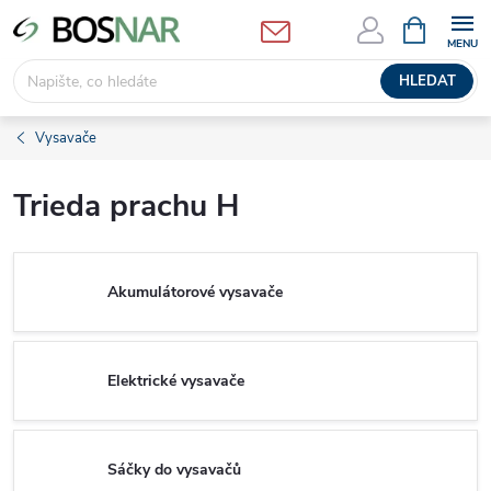
Přejít
NÁKUPNÍ
KOŠÍK
na
obsah
HLEDAT
Vysavače
Trieda prachu H
Akumulátorové vysavače
Elektrické vysavače
Sáčky do vysavačů