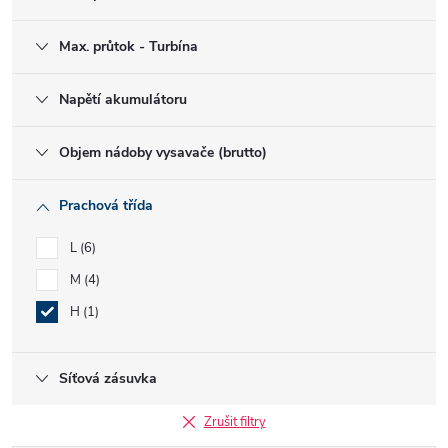
Max. průtok - Turbína
Napětí akumulátoru
Objem nádoby vysavače (brutto)
Prachová třída
L
6
M
4
H
1
Síťová zásuvka
Zrušit filtry