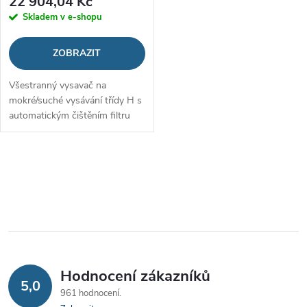
22 904,04 Kč
d
Skladem v e-shopu
d
u
ZOBRAZIT
u
k
Všestranný vysavač na
k
mokré/suché vysávání třídy H s
t
automatickým čištěním filtru
t
určený k odsávání
ů
nebezpečného prachu
ů
O
v
l
á
Hodnocení zákazníků
d
5,0
961 hodnocení