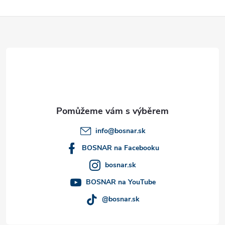
s
Z
u
á
p
a
t
info
@
bosnar.sk
í
BOSNAR na Facebooku
bosnar.sk
BOSNAR na YouTube
@bosnar.sk