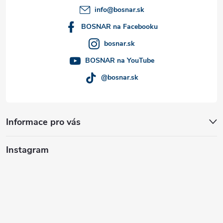
t
info
@
bosnar.sk
í
BOSNAR na Facebooku
bosnar.sk
BOSNAR na YouTube
@bosnar.sk
Informace pro vás
Instagram