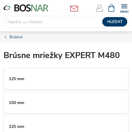
Přejít
NÁKUPNÍ
KOŠÍK
na
obsah
HLEDAT
Brúsivá
Brúsne mriežky EXPERT M480
125 mm
150 mm
225 mm