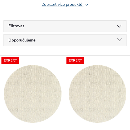
Zobrazit více produktů
Filtrovat
Ř
Doporučujeme
a
Nejlevnější
V
EXPERT
EXPERT
Nejdražší
z
ý
Nejprodávanější
e
p
Abecedně
n
i
í
s
p