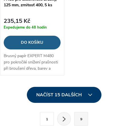
125 mm, zrnitosť 400, 5 ks
235,15 Kč
Expedujeme do 48 hodin
DO KOŠÍKU
Brusný papír EXPERT M480
pro pokročilé snížení prašnosti
při broušení dřeva, barev a
sádrokartonu
O
NAČÍST 15 DALŠÍCH
v
l
S
1
9
t
á