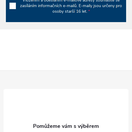
Vložením a odesláním e-mailové adresy souhlasíte se
p
zasíláním informačních e-mailů. E-maily jsou určeny pro
osoby starší 16 let.
i
s
u
Z
á
p
a