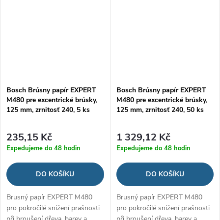
Bosch Brúsny papír EXPERT
Bosch Brúsny papír EXPERT
M480 pre excentrické brúsky,
M480 pre excentrické brúsky,
125 mm, zrnitosť 240, 5 ks
125 mm, zrnitosť 240, 50 ks
235,15 Kč
1 329,12 Kč
Expedujeme do 48 hodin
Expedujeme do 48 hodin
DO KOŠÍKU
DO KOŠÍKU
Brusný papír EXPERT M480
Brusný papír EXPERT M480
pro pokročilé snížení prašnosti
pro pokročilé snížení prašnosti
při broušení dřeva, barev a
při broušení dřeva, barev a