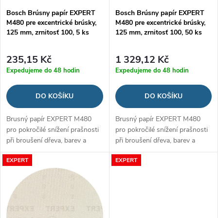
p
Bosch Brúsny papír EXPERT
Bosch Brúsny papír EXPERT
r
M480 pre excentrické brúsky,
M480 pre excentrické brúsky,
r
125 mm, zrnitosť 100, 5 ks
125 mm, zrnitosť 100, 50 ks
o
o
235,15 Kč
1 329,12 Kč
d
Expedujeme do 48 hodin
Expedujeme do 48 hodin
d
u
DO KOŠÍKU
DO KOŠÍKU
u
k
Brusný papír EXPERT M480
Brusný papír EXPERT M480
k
pro pokročilé snížení prašnosti
pro pokročilé snížení prašnosti
t
při broušení dřeva, barev a
při broušení dřeva, barev a
t
sádrokartonu
sádrokartonu
ů
EXPERT
EXPERT
ů