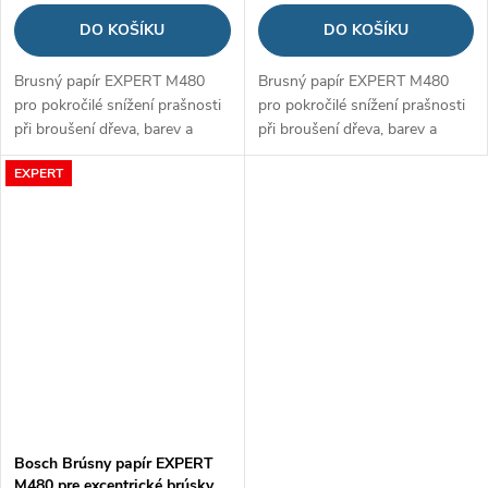
DO KOŠÍKU
DO KOŠÍKU
Brusný papír EXPERT M480
Brusný papír EXPERT M480
pro pokročilé snížení prašnosti
pro pokročilé snížení prašnosti
při broušení dřeva, barev a
při broušení dřeva, barev a
sádrokartonu
sádrokartonu
EXPERT
Bosch Brúsny papír EXPERT
M480 pre excentrické brúsky,