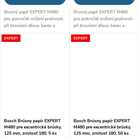
Brusný papír EXPERT M480
Brusný papír EXPERT M480
pro pokročilé snížení prašnosti
pro pokročilé snížení prašnosti
při broušení dřeva, barev a
při broušení dřeva, barev a
sádrokartonu
sádrokartonu
EXPERT
EXPERT
Bosch Brúsny papír EXPERT
Bosch Brúsny papír EXPERT
M480 pre excentrické brúsky,
M480 pre excentrické brúsky,
125 mm, zrnitosť 180, 5 ks
125 mm, zrnitosť 180, 50 ks