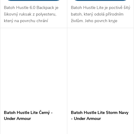
Batoh Hustle 6.0 Backpack je
Batoh Hustle Lite je poctivě šitý
šikovný ruksak z polyesteru,
batoh, který odolá přírodním
který na povrchu chrání
živlům. Jeho povrch kryje
technologie UA Storm. Díky ní
technologie UA Storm, která
dokáže odpuzovat vodu a
mu poskytuje pevnost a
chránit vaše věci před výstřelky
odolnost vůči vodě či skvrnám.
počasí a...
Má...
Batoh Hustle Lite Černý -
Batoh Hustle Lite Storm Navy
Under Armour
- Under Armour