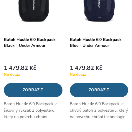
n
i
í
s
p
p
Batoh Hustle 6.0 Backpack
Batoh Hustle 6.0 Backpack
r
Black - Under Armour
Blue - Under Armour
r
o
o
1 479,82 Kč
1 479,82 Kč
d
Na dotaz
Na dotaz
d
u
ZOBRAZIT
ZOBRAZIT
u
k
Batoh Hustle 6.0 Backpack je
Batoh Hustle 6.0 Backpack je
k
šikovný ruksak z polyesteru,
chytrý batoh z polyesteru, který
t
který na povrchu chrání
na povrchu chrání technologie
t
technologie UA Storm. Díky ní
UA Storm. Díky ní dokáže
dokáže odpuzovat vodu a
odpuzovat vodu a chránit vaše