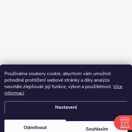
Používáme soubory cookie, abychom vám umožnili
pohodlné prohlížení webové stránky a díky analýze
neustále zlepšovali její funkce, výkon a použitelnost.
Více
informací
Sledovat na Instagramu
Nastavení
Copyright 2026
bosnar.sk
. Všechna práva vyhrazena.
Upravit nastavení
cookies
Odmítnout
Zobraziť
Souhlasím