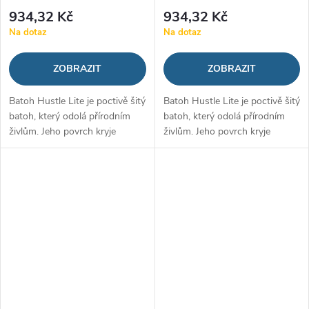
934,32 Kč
934,32 Kč
Na dotaz
Na dotaz
ZOBRAZIT
ZOBRAZIT
Batoh Hustle Lite je poctivě šitý
Batoh Hustle Lite je poctivě šitý
batoh, který odolá přírodním
batoh, který odolá přírodním
živlům. Jeho povrch kryje
živlům. Jeho povrch kryje
technologie UA Storm, která
technologie UA Storm, která
mu poskytuje pevnost a
mu poskytuje pevnost a
odolnost vůči vodě či skvrnám.
odolnost vůči vodě či skvrnám.
Má...
Má...