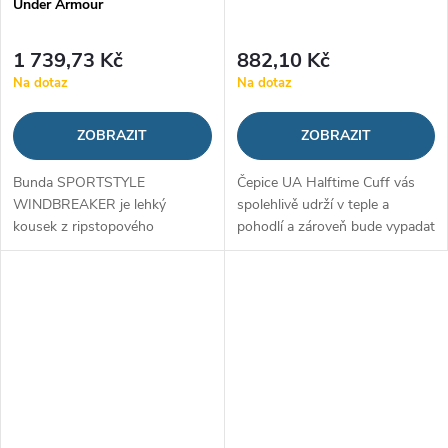
Under Armour
1 739,73 Kč
882,10 Kč
Na dotaz
Na dotaz
ZOBRAZIT
ZOBRAZIT
Bunda SPORTSTYLE
Čepice UA Halftime Cuff vás
WINDBREAKER je lehký
spolehlivě udrží v teple a
kousek z ripstopového
pohodlí a zároveň bude vypadat
materiálu. Má moderní design
stylově během chladných
vhodný na sport či volný čas a
zimních měsíců. Čepice je
díky odolným materiálům vás
vyrobena z žebrovaného úpletu,
ochrání před rozmary počasí....
je...