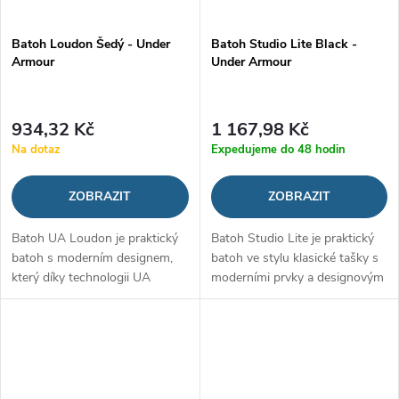
Batoh Loudon Šedý - Under
Batoh Studio Lite Black -
Armour
Under Armour
934,32 Kč
1 167,98 Kč
Na dotaz
Expedujeme do 48 hodin
ZOBRAZIT
ZOBRAZIT
Batoh UA Loudon je praktický
Batoh Studio Lite je praktický
batoh s moderním designem,
batoh ve stylu klasické tašky s
který díky technologii UA
moderními prvky a designovým
Storm udrží vaše věci v suchu.
jazykem Under Armour. Pyšní
Má nastavitelné popruhy pro
se technologií UA Storm, která
maximálně pohodlné nošení a
odpuzuje vodu a udrží...
několik...