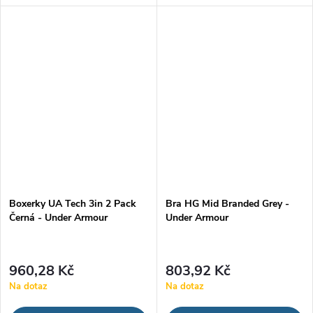
jazykem Under Armour. Pyšní
Storm udrží vaše věci v suchu.
se technologií UA Storm, která
Má nastavitelné popruhy pro
odpuzuje vodu a udrží...
maximálně pohodlné nošení a
několik...
Boxerky UA Tech 3in 2 Pack
Bra HG Mid Branded Grey -
Černá - Under Armour
Under Armour
960,28 Kč
803,92 Kč
Na dotaz
Na dotaz