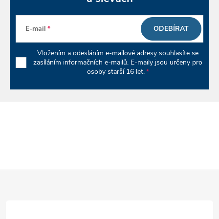
y
v
E-mail
ODEBÍRAT
ý
Vložením a odesláním e-mailové adresy souhlasíte se
p
zasíláním informačních e-mailů. E-maily jsou určeny pro
osoby starší 16 let.
i
s
u
Z
á