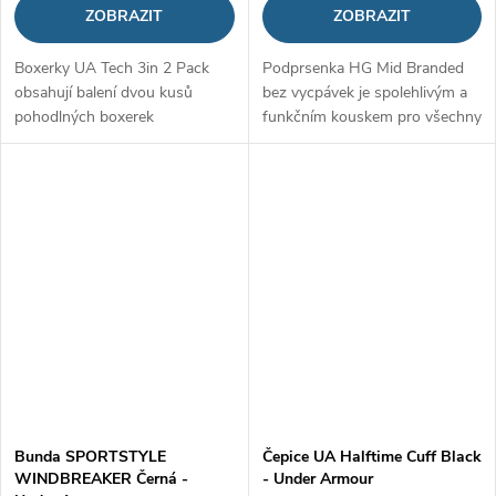
ZOBRAZIT
ZOBRAZIT
Boxerky UA Tech 3in 2 Pack
Podprsenka HG Mid Branded
obsahují balení dvou kusů
bez vycpávek je spolehlivým a
pohodlných boxerek
funkčním kouskem pro všechny
vyrobených z kombinace
aktivní ženy. Díky technologii
polyesteru a elastanu. Díky
HeatGear poskytuje vynikající
tomu jsou dostatečně pružné,
pocit při kontaktu s kůží....
poskytnou vám maximální...
Bunda SPORTSTYLE
Čepice UA Halftime Cuff Black
WINDBREAKER Černá -
- Under Armour