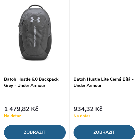
ů
ů
chránit vaše věci před výstřelky
věci před výstřelky počasí a...
počasí a...
Batoh Hustle 6.0 Backpack
Batoh Hustle Lite Černá Bílá -
Grey - Under Armour
Under Armour
1 479,82 Kč
934,32 Kč
Na dotaz
Na dotaz
ZOBRAZIT
ZOBRAZIT