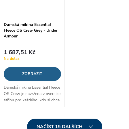
Dámská mikina Essential
Fleece OS Crew Grey - Under
Armour
1 687,51 Kč
Na dotaz
ZOBRAZIT
Dámská mikina Essential Fleece
OS Crew je navržena v oversize
střihu pro každého, kdo si chce
vychutnat pohodlí. Je vyrobena
ze směsi bavlny s polyesterem
a je mimořádně měkká,...
O
NAČÍST 15 DALŠÍCH