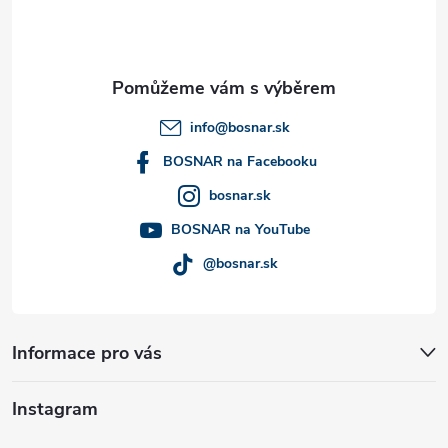
p
a
t
info
@
bosnar.sk
í
BOSNAR na Facebooku
bosnar.sk
BOSNAR na YouTube
@bosnar.sk
Informace pro vás
Instagram