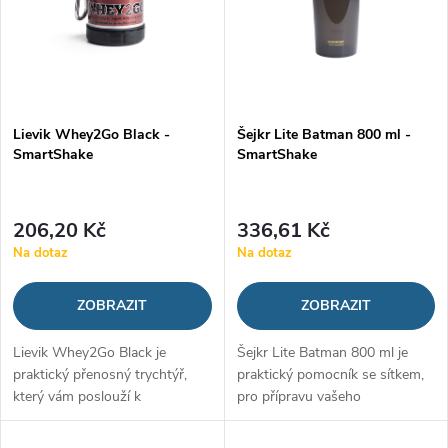
n
i
í
s
p
p
Lievik Whey2Go Black -
Šejkr Lite Batman 800 ml -
r
SmartShake
SmartShake
r
o
o
206,20 Kč
336,61 Kč
d
Na dotaz
Na dotaz
d
u
ZOBRAZIT
ZOBRAZIT
u
k
Lievik Whey2Go Black je
Šejkr Lite Batman 800 ml je
k
praktický přenosný trychtýř,
praktický pomocník se sítkem,
t
který vám poslouží k
pro přípravu vašeho
t
jednoduchému uskladnění a
proteinového šejku, gaineru či
dávkování oblíbených
jiného nápoje. Pyšní se hravým