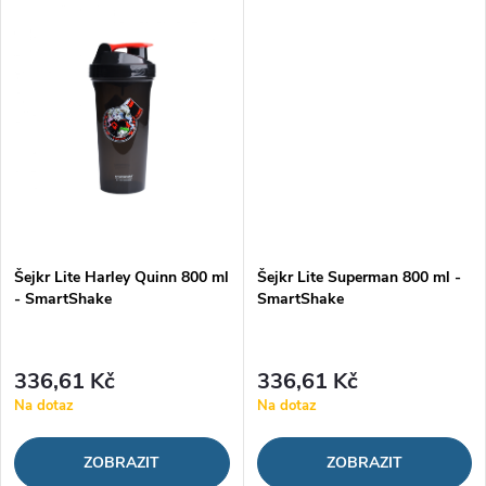
ů
ů
výživových doplňků. Je vyroben
designem, který ocení každý
z pevného plastu, který...
fanoušek...
Šejkr Lite Harley Quinn 800 ml
Šejkr Lite Superman 800 ml -
- SmartShake
SmartShake
336,61 Kč
336,61 Kč
Na dotaz
Na dotaz
ZOBRAZIT
ZOBRAZIT