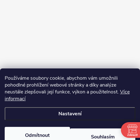
Používáme soubory cookie, abychom vám umožnili
pohodlné prohlížení webové stránky a díky analýze
neustále zlepšovali její funkce, výkon a použitelnost.
Více
informací
Sledovat na Instagramu
Nastavení
Copyright 2026
bosnar.sk
. Všechna práva vyhrazena.
Upravit nastavení
cookies
Odmítnout
Zobraziť
Souhlasím