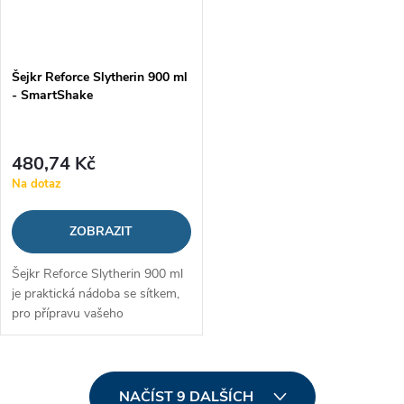
Šejkr Reforce Slytherin 900 ml
- SmartShake
480,74 Kč
Na dotaz
ZOBRAZIT
Šejkr Reforce Slytherin 900 ml
je praktická nádoba se sítkem,
pro přípravu vašeho
proteinového šejku, gaineru či
jiného nápoje. Pyšní se
odolným zpracováním z oceli a
O
populárním...
NAČÍST 9 DALŠÍCH