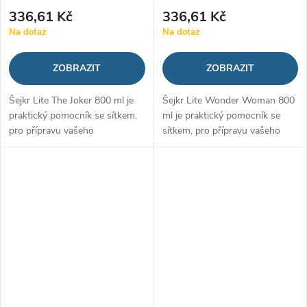
336,61 Kč
336,61 Kč
Na dotaz
Na dotaz
ZOBRAZIT
ZOBRAZIT
Šejkr Lite The Joker 800 ml je
Šejkr Lite Wonder Woman 800
praktický pomocník se sítkem,
ml je praktický pomocník se
pro přípravu vašeho
sítkem, pro přípravu vašeho
proteinového šejku, gaineru či
proteinového šejku, gaineru či
jiného nápoje. Pyšní se hravým
jiného nápoje. Pyšní se hravým
designem, který ocení každý...
designem, který ocení každý...