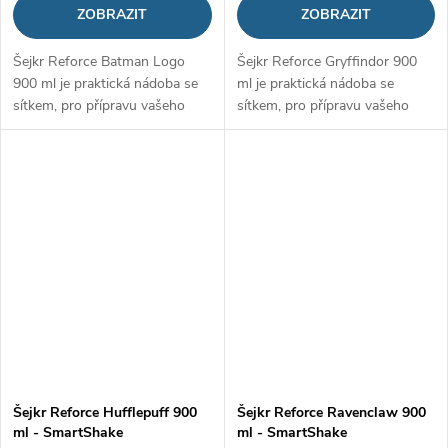
ZOBRAZIT
ZOBRAZIT
Šejkr Reforce Batman Logo
Šejkr Reforce Gryffindor 900
900 ml je praktická nádoba se
ml je praktická nádoba se
sítkem, pro přípravu vašeho
sítkem, pro přípravu vašeho
proteinového šejku, gaineru či
proteinového šejku, gaineru či
jiného nápoje. Pyšní se
jiného nápoje. Pyšní se
odolným zpracováním z oceli
odolným zpracováním z oceli
a...
a...
Šejkr Reforce Hufflepuff 900
Šejkr Reforce Ravenclaw 900
ml - SmartShake
ml - SmartShake