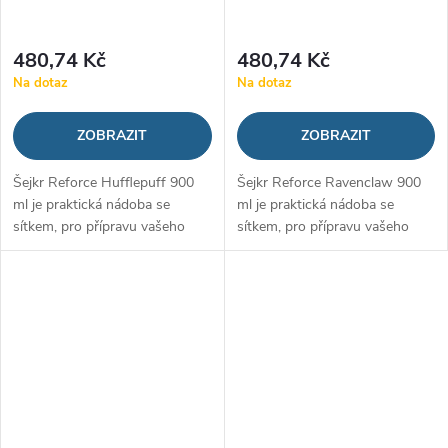
480,74 Kč
480,74 Kč
Na dotaz
Na dotaz
ZOBRAZIT
ZOBRAZIT
Šejkr Reforce Hufflepuff 900
Šejkr Reforce Ravenclaw 900
ml je praktická nádoba se
ml je praktická nádoba se
sítkem, pro přípravu vašeho
sítkem, pro přípravu vašeho
proteinového šejku, gaineru či
proteinového šejku, gaineru či
jiného nápoje. Pyšní se
jiného nápoje. Pyšní se
odolným zpracováním z oceli
odolným zpracováním z oceli a
a...
populárním...