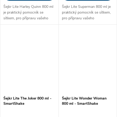
Šejkr Lite Harley Quinn 800 ml
Šejkr Lite Superman 800 ml je
je praktický pomocník se
praktický pomocník se sítkem,
sítkem, pro přípravu vašeho
pro přípravu vašeho
proteinového šejku, gaineru či
proteinového šejku, gaineru či
jiného nápoje. Pyšní se hravým
jiného nápoje. Pyšní se hravým
designem, který ocení každý...
designem, který ocení každý...
Šejkr Lite The Joker 800 ml -
Šejkr Lite Wonder Woman
SmartShake
800 ml - SmartShake