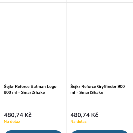
výživových doplňků. Potěší vás
výživových doplňků. Potěší vás
svým unikátním designem,
svým unikátním designem,
praktickým uzávěrem, ale i
praktickým uzávěrem, ale i
dostatečným...
dostatečným...
Šejkr Reforce Batman Logo
Šejkr Reforce Gryffindor 900
900 ml - SmartShake
ml - SmartShake
480,74 Kč
480,74 Kč
Na dotaz
Na dotaz