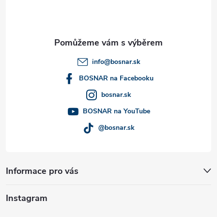
p
a
t
info
@
bosnar.sk
í
BOSNAR na Facebooku
bosnar.sk
BOSNAR na YouTube
@bosnar.sk
Informace pro vás
Instagram