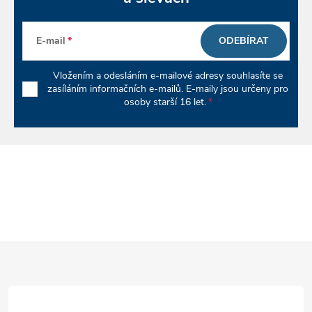
y
v
E-mail
ODEBÍRAT
ý
Vložením a odesláním e-mailové adresy souhlasíte se
p
zasíláním informačních e-mailů. E-maily jsou určeny pro
osoby starší 16 let.
i
s
u
Z
á