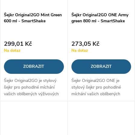
Šejkr Original2GO Mint Green
Šejkr Original2GO ONE Army
600 ml - SmartShake
green 800 ml - SmartShake
299,01 Kč
273,05 Kč
Na dotaz
Na dotaz
ZOBRAZIT
ZOBRAZIT
Šejkr Original2GO je stylový
Šejkr Original2GO ONE je
šejkr pro pohodlné míchání
stylový šejkr pro pohodlné
vašich oblíbených výživových
míchání vašich oblíbených
doplňků. Potěší vás svým
výživových doplňků. Potěší vás
unikátním designem,
svým unikátním designem,
praktickým uzávěrem, ale i
praktickým uzávěrem, ale i
dostatečným objemem,...
dostatečným...