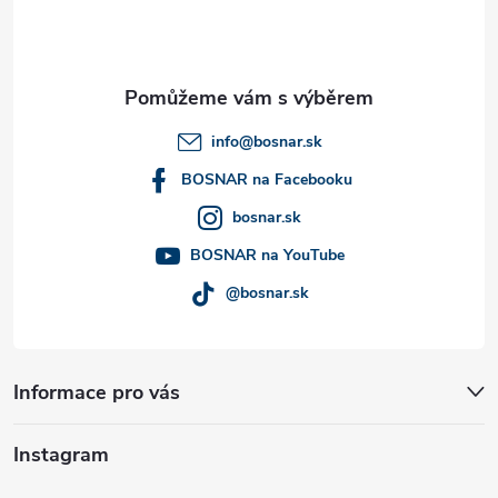
p
a
t
info
@
bosnar.sk
í
BOSNAR na Facebooku
bosnar.sk
BOSNAR na YouTube
@bosnar.sk
Informace pro vás
Instagram