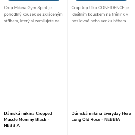
Crop Mikina Gym Spirit je
Crop top tílko CONFIDENCE je
pohodlný kousek se zkráceným
ideálním kouskem na trénink v
střihem, který si zamilujete na
posilovně nebo venku během
sport i běžné nošení. Má
letních dnů. Má kratší střih,
pohodlný a prodyšný materiál,
který zvýrazní vaše
který se skládá z bavlny s...
vypracované břicho a štíhlý pas.
Navíc je...
Dámská mikina Cropped
Dámská mikina Everyday Hero
Muscle Mommy Black -
Long Old Rose - NEBBIA
NEBBIA