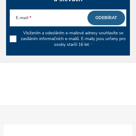
y
v
E-mail
ODEBÍRAT
ý
Vložením a odesláním e-mailové adresy souhlasíte se
p
zasíláním informačních e-mailů. E-maily jsou určeny pro
osoby starší 16 let.
i
s
u
Z
á