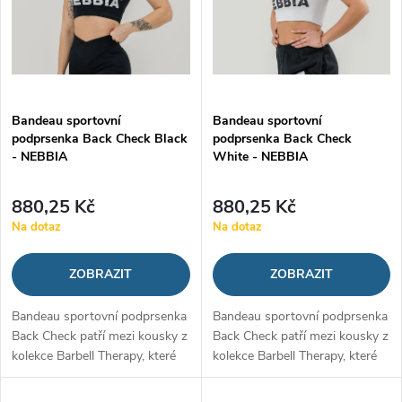
n
i
í
s
p
p
Bandeau sportovní
Bandeau sportovní
r
podprsenka Back Check Black
podprsenka Back Check
r
- NEBBIA
White - NEBBIA
o
o
880,25 Kč
880,25 Kč
d
Na dotaz
Na dotaz
d
u
ZOBRAZIT
ZOBRAZIT
u
k
Bandeau sportovní podprsenka
Bandeau sportovní podprsenka
k
Back Check patří mezi kousky z
Back Check patří mezi kousky z
t
kolekce Barbell Therapy, které
kolekce Barbell Therapy, které
t
nesmí chybět v šatníku žádné
nesmí chybět v šatníku žádné
aktivní ženy. Při prvním
aktivní ženy. Při prvním