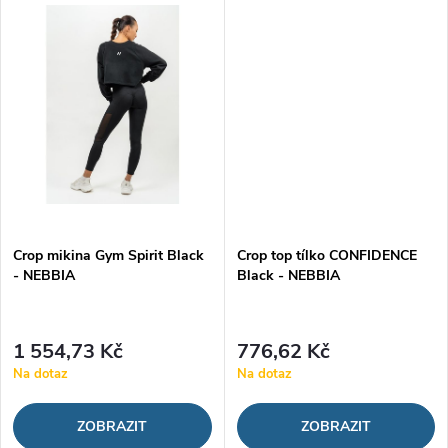
ů
ů
vyzkoušení si vás získá svým...
vyzkoušení si vás získá svým...
Crop mikina Gym Spirit Black
Crop top tílko CONFIDENCE
- NEBBIA
Black - NEBBIA
1 554,73 Kč
776,62 Kč
Na dotaz
Na dotaz
ZOBRAZIT
ZOBRAZIT