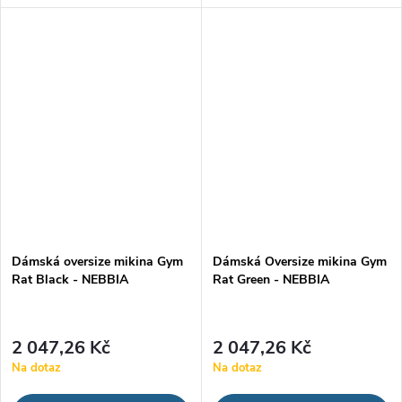
sport i jiné volnočasové aktivity.
vhodný na sport i volnočasové
Díky propracovanému materiálu
nošení. Má minimalistický
zahřeje a zajistí...
design s INTENSE potiskem na
spodní straně,...
Dámská oversize mikina Gym
Dámská Oversize mikina Gym
Rat Black - NEBBIA
Rat Green - NEBBIA
2 047,26 Kč
2 047,26 Kč
Na dotaz
Na dotaz