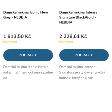
Dámská mikina Iconic Hero
Dámská mikina Intense
Grey - NEBBIA
Signature Black/Gold -
NEBBIA
1 813,50 Kč
2 228,61 Kč
Na dotaz
Na dotaz
ZOBRAZIT
ZOBRAZIT
Dámská mikina Iconic Hero s
Dámská mikina Intense
volným střihem dokonale padne
Signature je stylový a funkční
do
kousek, který se u vás
každého volnočasového šatníku.
rozhodně neztratí. Pyšní se
Je vyrobena
volným střihem a svérázným,
z příjemného materiálu, který se
snadno rozpoznatelným
postará o váš...
designem, který zdobí...