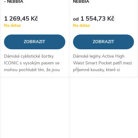
- NEBBIA
NEBBIA
1 269,45 Kč
1 554,73 Kč
od
Na dotaz
Na dotaz
ZOBRAZIT
ZOBRAZIT
Dámské cyklistické šortky
Dámské legíny Active High
ICONIC s vysokým pasem se
Waist Smart Pocket patří mezi
mohou pochlubit tím, že jsou
příjemné kousky, které si
delší, mají vysoký pas a efekt
zamilujete na všechny aktivity.
zmačkaného zadku. Zvýrazní
Tvoří je kombinace polyamidu a
tak vaše křivky a zadek a
elastanu, díky čemuž jsou...
zároveň...