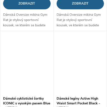
ZOBRAZIT
ZOBRAZIT
Dámská Oversize mikina Gym
Dámská Oversize mikina Gym
Rat je stylový sportovní
Rat je stylový sportovní
kousek, ve kterém se budete
kousek, ve kterém se budete
cítit jako v bavlnce. Je vyrobena
cítit jako v bavlnce. Je vyrobena
z jemného a pohodlného
z jemného a pohodlného
materiálu, který navíc spolehlivě
materiálu, který navíc spolehlivě
drží...
drží...
Dámské cyklistické šortky
Dámské legíny Active High
ICONIC s vysokým pasem Blue
Waist Smart Pocket Black -