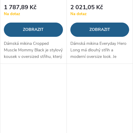
1 787,89 Kč
2 021,05 Kč
Na dotaz
Na dotaz
ZOBRAZIT
ZOBRAZIT
Dámská mikina Cropped
Dámská mikina Everyday Hero
Muscle Mommy Black je stylový
Long má dlouhý střih a
kousek v oversized střihu, který
moderní oversize look. Je
se postará o vaše pohodlí i
vyrobena z příjemného
perfektní sportovní outfit. Je
materiálu, který se postará o
totiž příjemně měkká, ale
váš...
stejně...