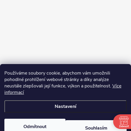
Používáme soubory cookie, abychom vám umožnili
pohodlné prohlížení webové stránky a díky analýze
neustále zlepšovali její funkce, výkon a použitelnost.
Více
informací
Sledovat na Instagramu
Nastavení
Copyright 2026
bosnar.sk
. Všechna práva vyhrazena.
Upravit nastavení
cookies
Odmítnout
Zobraziť
Souhlasím