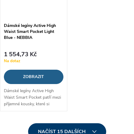
Dámské legíny Active High
Waist Smart Pocket Light
Blue - NEBBIA
1 554,73 Kč
Na dotaz
ZOBRAZIT
Dámské legíny Active High
Waist Smart Pocket patří mezi
příjemné kousky, které si
zamilujete na všechny aktivity.
Tvoří je kombinace polyamidu a
elastanu, díky čemuž jsou...
O
NAČÍST 15 DALŠÍCH